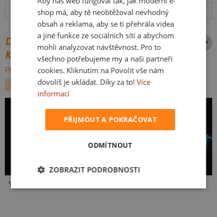
Aby náš web fungoval tak, jak moderní e-
SLOVAK
Hodnocení:
4.86
(
76
recenzí)
více
shop má, aby tě neobtěžoval nevhodný
obsah a reklama, aby se ti přehrála videa
a jiné funkce ze sociálních sítí a abychom
DALŠÍ POTISKY ZE STEJNÉ
mohli analyzovat návštěvnost. Pro to
KATEGORIE
všechno potřebujeme my a naši partneři
cookies. Kliknutím na Povolit vše nám
PROCHÁZET VŠE:
dovolíš je ukládat. Díky za to!
Více
KÁVA
informací
PŘIJMOUT A POKRAČOVAT
ODMÍTNOUT
ZOBRAZIT PODROBNOSTI
V pressu
Neklidný bez kafe
Coffee help