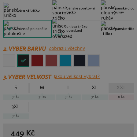
pánské sportovní
pánské dlouh
pánské tričko
tričko
rukáv
unisex tričko
pánská polokošile
pánské tílko
oversized
nové
2. VYBER BARVU
Zobrazit všechny
3.
VYBER VELIKOST
Jakou velikost vybrat?
S
M
L
XL
XXL
3+
ks
3+
ks
3+
ks
3+
ks
0
ks
3XL
3+
ks
449
Kč