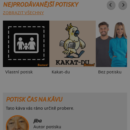
NEJPRODÁVANĚJŠÍ POTISKY
ZOBRAZIT VŠECHNY
Vlastní potisk
Kakat-du
Bez potisku
POTISK ČAS NA KÁVU
Tato káva vás ráno určitě probere.
jiba
Autor potisku