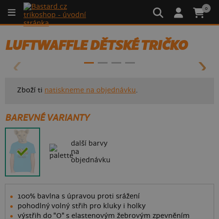
0
- 50%
LUFTWAFFLE DĚTSKÉ TRIČKO
Zboží ti
natiskneme na objednávku
.
BAREVNÉ VARIANTY
další barvy
na
objednávku
100% bavlna s úpravou proti srážení
pohodlný volný střih pro kluky i holky
výstřih do "O" s elastenovým žebrovým zpevněním