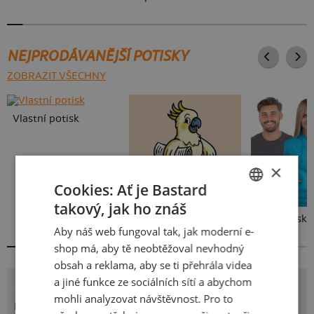
NEJPRODÁVANĚJŠÍ POTISKY
ZOBRAZIT VŠECHNY
Vlastní potisk
×
Cookies: Ať je Bastard
takový, jak ho znáš
CZECH
Kakat-du
Bez potisku
Aby náš web fungoval tak, jak moderní e-
SLOVAK
shop má, aby tě neobtěžoval nevhodný
obsah a reklama, aby se ti přehrála videa
a jiné funkce ze sociálních sítí a abychom
POTISK LUFTWAFFLE
mohli analyzovat návštěvnost. Pro to
Německo zveřejnilo první záběry jejich nové vzdušné