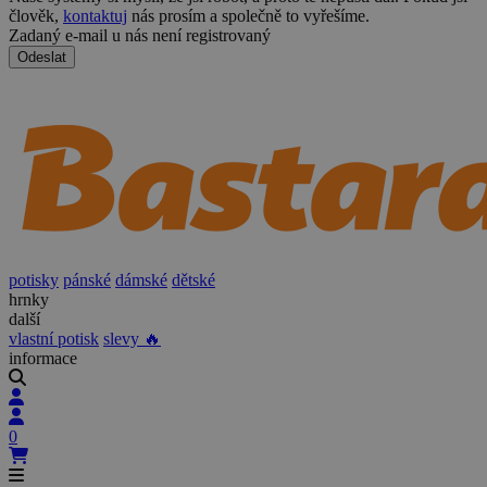
člověk,
kontaktuj
nás prosím a společně to vyřešíme.
Zadaný e-mail u nás není registrovaný
Odeslat
potisky
pánské
dámské
dětské
hrnky
další
vlastní potisk
slevy 🔥
informace
0