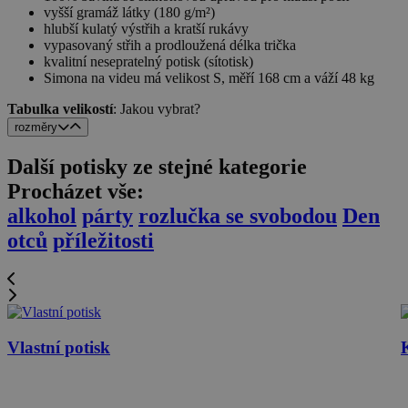
vyšší gramáž látky (180 g/m²)
hlubší kulatý výstřih a kratší rukávy
vypasovaný střih a prodloužená délka trička
kvalitní nesepratelný potisk (sítotisk)
Simona na videu má velikost S, měří 168 cm a váží 48 kg
Tabulka velikostí
: Jakou vybrat?
rozměry
Další potisky ze stejné kategorie
Procházet vše:
alkohol
párty
rozlučka se svobodou
Den
otců
příležitosti
Vlastní potisk