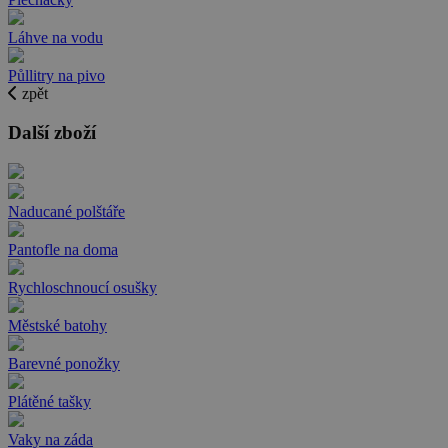
Láhve na vodu
Půllitry na pivo
zpět
Další zboží
Naducané polštáře
Pantofle na doma
Rychloschnoucí osušky
Městské batohy
Barevné ponožky
Plátěné tašky
Vaky na záda