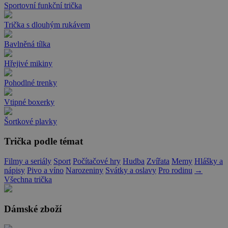
Sportovní funkční trička
Trička s dlouhým rukávem
Bavlněná tílka
Hřejivé mikiny
Pohodlné trenky
Vtipné boxerky
Šortkové plavky
Trička podle témat
Filmy a seriály
Sport
Počítačové hry
Hudba
Zvířata
Memy
Hlášky a
nápisy
Pivo a víno
Narozeniny
Svátky a oslavy
Pro rodinu
→
Všechna trička
Dámské zboží