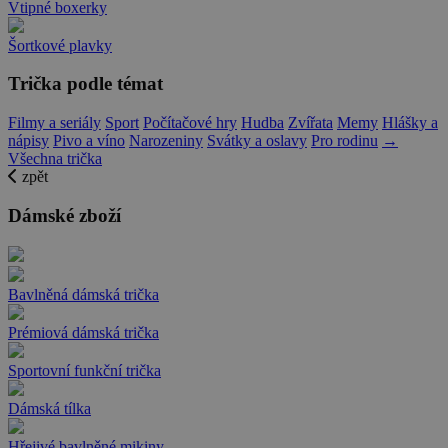
Vtipné boxerky
Šortkové plavky
Trička podle témat
Filmy a seriály
Sport
Počítačové hry
Hudba
Zvířata
Memy
Hlášky a
nápisy
Pivo a víno
Narozeniny
Svátky a oslavy
Pro rodinu
→
Všechna trička
zpět
Dámské zboží
Bavlněná dámská trička
Prémiová dámská trička
Sportovní funkční trička
Dámská tílka
Hřejivé bavlněné mikiny