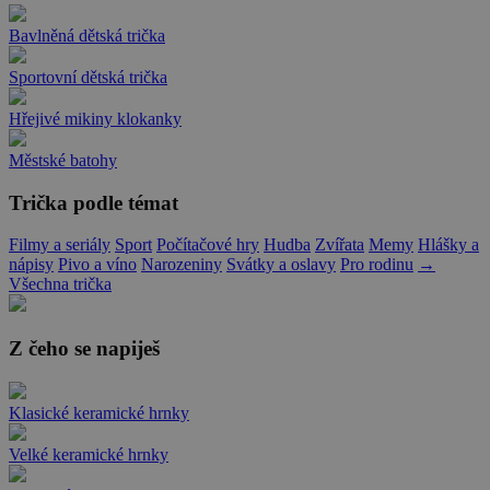
Bavlněná dětská trička
Sportovní dětská trička
Hřejivé mikiny klokanky
Městské batohy
Trička podle témat
Filmy a seriály
Sport
Počítačové hry
Hudba
Zvířata
Memy
Hlášky a
nápisy
Pivo a víno
Narozeniny
Svátky a oslavy
Pro rodinu
→
Všechna trička
Z čeho se napiješ
Klasické keramické hrnky
Velké keramické hrnky