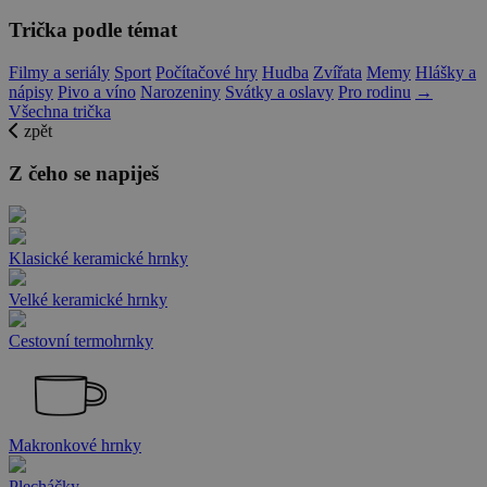
Trička podle témat
Filmy a seriály
Sport
Počítačové hry
Hudba
Zvířata
Memy
Hlášky a
nápisy
Pivo a víno
Narozeniny
Svátky a oslavy
Pro rodinu
→
Všechna trička
zpět
Z čeho se napiješ
Klasické keramické hrnky
Velké keramické hrnky
Cestovní termohrnky
Makronkové hrnky
Plecháčky