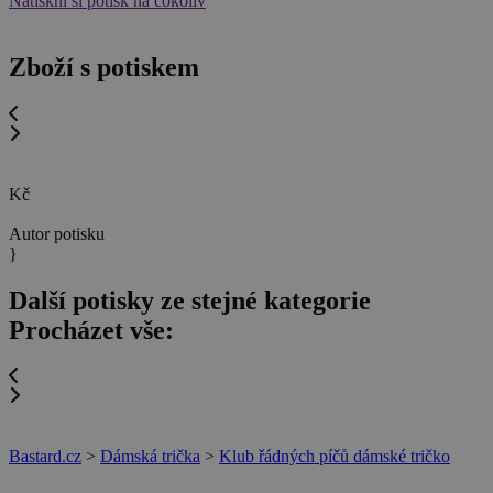
Natiskni si potisk na cokoliv
Zboží s potiskem
Kč
Autor potisku
}
Další potisky ze stejné kategorie
Procházet vše:
Bastard.cz
>
Dámská trička
>
Klub řádných píčů dámské tričko