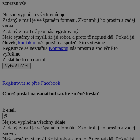
zobrazit vše
Nejsou vyplněna všechny údaje
Zadaný e-mail je ve špatném formátu. Zkontroluj ho prosím a zadej
znovu.
Zadaný e-mail už je u nás registrovaný
Naše systémy si myslí, že jsi robot, a proto tě nepustí dál. Pokud jsi
člověk,
kontaktuj
nás prosím a společně to vyřešíme.
Registrace se nezdařila.
Kontaktuj
nás prosím a společně to
vyřešíme.
Zaslat heslo na e-mail
Vytvořit účet
Registrovat se přes Facebook
Chceš poslat na e-mail odkaz ke změně hesla?
E-mail
Nejsou vyplněna všechny údaje
Zadaný e-mail je ve špatném formátu. Zkontroluj ho prosím a zadej
znovu.
Naše systémy si myslí, že jsi robot, a proto tě nepustí dál. Pokud jsi