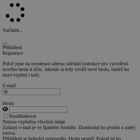
Načítám...
Přihlášení
Registrace
Právě jsme na uvedenou adresu odeslali instrukce pro vytvoření
nového hesla k účtu. Jakmile si tedy zvolíš nové heslo, budeš ho
moct vyplnit i tady.
E-mail
Heslo
Neodhlašovat
Nejsou vyplněna všechny údaje
Zadaný e-mail je ve špatném formátu. Zkontroluj ho prosím a zadej
znovu.
Přihlášení se bohužel nepovedlo. Heslo nesedí. Pokud jsi ho