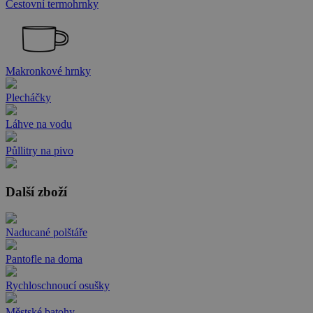
Cestovní termohrnky
Makronkové hrnky
Plecháčky
Láhve na vodu
Půllitry na pivo
Další zboží
Naducané polštáře
Pantofle na doma
Rychloschnoucí osušky
Městské batohy