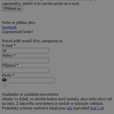
zapomněl/a, můžeš si ho nechat poslat na e-mail.
Přihlásit se
Nebo se přihlas přes:
facebook
Zapomenuté heslo?
Pokud ještě nemáš účet,
zaregistruj se
.
E-mail *
Jméno *
Příjmení *
Heslo *
Souhlasím se zasíláním newsletteru
zhruba 1x týdně, ve kterém budou nové potisky, akce nebo slevy mě
na míru. Z takového newsletteru je možné se kdykoliv odhlásit.
Podmínky ochrany osobních údajů jsou
zde
(speciálně
bod 3.4
).