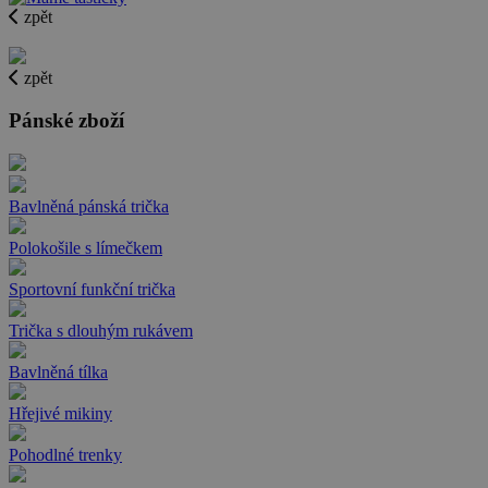
zpět
zpět
Pánské zboží
Bavlněná pánská trička
Polokošile s límečkem
Sportovní funkční trička
Trička s dlouhým rukávem
Bavlněná tílka
Hřejivé mikiny
Pohodlné trenky