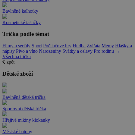
Bavlněné kalhotky
Kosmetické taštičky
Trička podle témat
Filmy a seriály
Sport
Počítačové hry
Hudba
Zvířata
Memy
Hlášky a
nápisy
Pivo a víno
Narozeniny
Svátky a oslavy
Pro rodinu
→
Všechna trička
zpět
Dětské zboží
Bavlněná dětská trička
Sportovní dětská trička
Hřejivé mikiny klokanky
Městské batohy