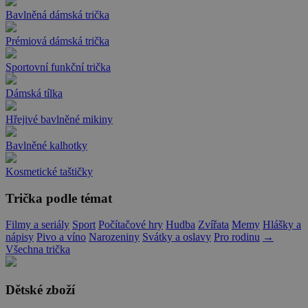
Bavlněná dámská trička
Prémiová dámská trička
Sportovní funkční trička
Dámská tílka
Hřejivé bavlněné mikiny
Bavlněné kalhotky
Kosmetické taštičky
Trička podle témat
Filmy a seriály
Sport
Počítačové hry
Hudba
Zvířata
Memy
Hlášky a
nápisy
Pivo a víno
Narozeniny
Svátky a oslavy
Pro rodinu
→
Všechna trička
Dětské zboží