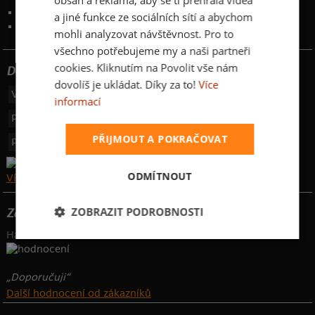
Kontakt
:
info@bastard.cz
a jiné funkce ze sociálních sítí a abychom
Telefon: 355 455 192
mohli analyzovat návštěvnost. Pro to
všechno potřebujeme my a naši partneři
cookies. Kliknutím na Povolit vše nám
Dotujeme poštovné
dovolíš je ukládat. Díky za to!
Více
Výdejní místa
49 Kč
informací
Platba převodem
44 Kč
PŘIJMOUT A POKRAČOVAT
Platba na dobírku
149 Kč
ODMÍTNOUT
Více o poštovném zde
ZOBRAZIT PODROBNOSTI
Zákazníci nám věří
Hafi hodnotí:
„Doporučuji“
Další hodnocení od zákazníků