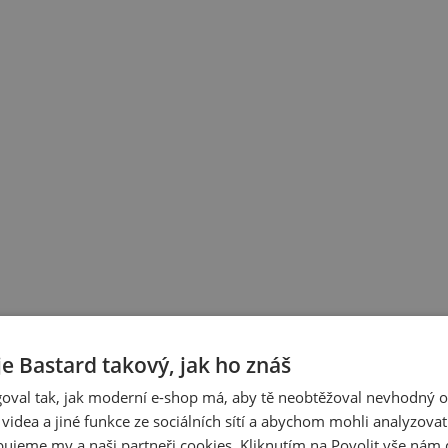
je Bastard takový, jak ho znáš
oval tak, jak moderní e-shop má, aby tě neobtěžoval nevhodný o
a videa a jiné funkce ze sociálních sítí a abychom mohli analyzova
ujeme my a naši partneři cookies. Kliknutím na Povolit vše nám d