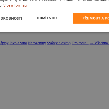
o!
Více informací
ODMÍTNOUT
ODROBNOSTI
PŘIJMOUT A 
nápisy
Pivo a víno
Narozeniny
Svátky a oslavy
Pro rodinu
→ Všechna t