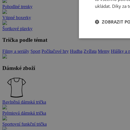
ukládat. Díky za t
Pohodlné trenky
Vtipné boxerky
ZOBRAZIT P
Šortkové plavky
Trička podle témat
Filmy a seriály
Sport
Počítačové hry
Hudba
Zvířata
Memy
Hlášky a 
Dámské zboží
Bavlněná dámská trička
Prémiová dámská trička
Sportovní funkční trička