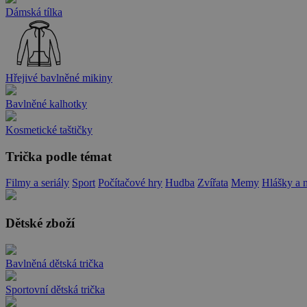
Dámská tílka
Hřejivé bavlněné mikiny
Bavlněné kalhotky
Kosmetické taštičky
Trička podle témat
Filmy a seriály
Sport
Počítačové hry
Hudba
Zvířata
Memy
Hlášky a 
Dětské zboží
Bavlněná dětská trička
Sportovní dětská trička