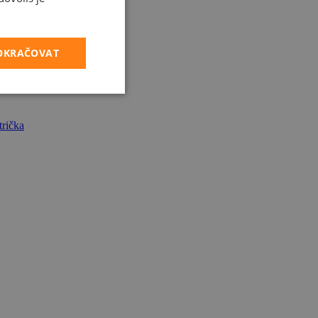
POKRAČOVAT
rička