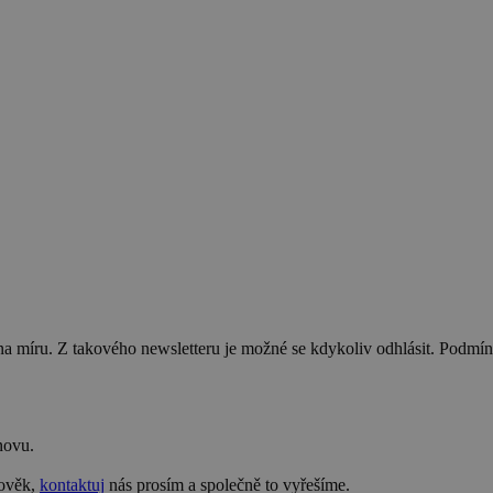
na míru. Z takového newsletteru je možné se kdykoliv odhlásit. Podmí
novu.
lověk,
kontaktuj
nás prosím a společně to vyřešíme.