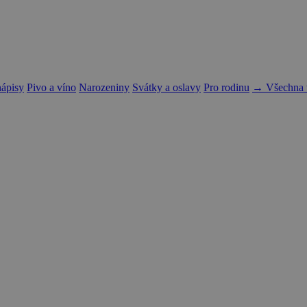
nápisy
Pivo a víno
Narozeniny
Svátky a oslavy
Pro rodinu
→ Všechna t