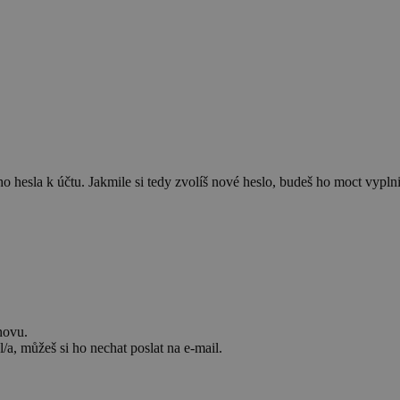
 hesla k účtu. Jakmile si tedy zvolíš nové heslo, budeš ho moct vyplnit
novu.
/a, můžeš si ho nechat poslat na e-mail.