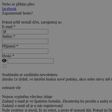
Nebo se přihlas přes:
facebook
Zapomenuté heslo?
Pokud ještě nemáš účet,
zaregistruj se
.
E-mail *
Jméno *
Příjmení *
Heslo *
Souhlasím se zasíláním newsletteru
zhruba 1x týdně, ve kterém budou nové potisky, akce nebo slevy mě 
zobrazit vše
Nejsou vyplněna všechny údaje
Zadaný e-mail je ve špatném formátu. Zkontroluj ho prosím a zadej z
Zadaný e-mail už je u nás registrovaný
Naše systémy si myslí, že jsi robot, a proto tě nepustí dál. Pokud jsi č