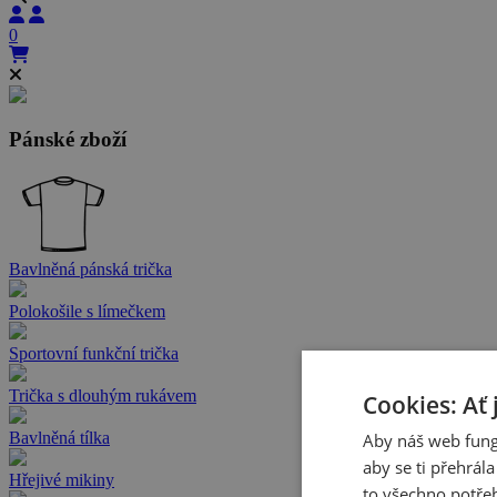
0
Pánské zboží
Bavlněná pánská trička
Polokošile s límečkem
Sportovní funkční trička
Trička s dlouhým rukávem
Cookies: Ať 
Bavlněná tílka
Aby náš web fung
aby se ti přehrál
Hřejivé mikiny
to všechno potřeb