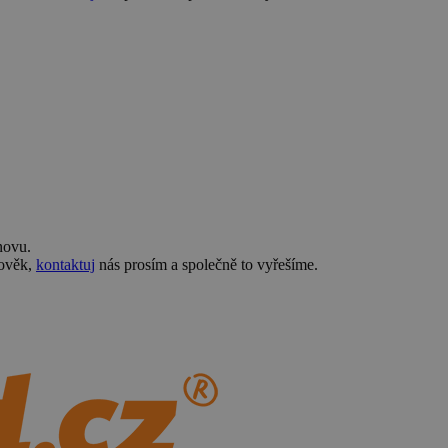
novu.
lověk,
kontaktuj
nás prosím a společně to vyřešíme.