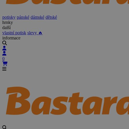
potisky
pánské
dámské
dětské
hrnky
další
vlastní potisk
slevy 🔥
informace
0