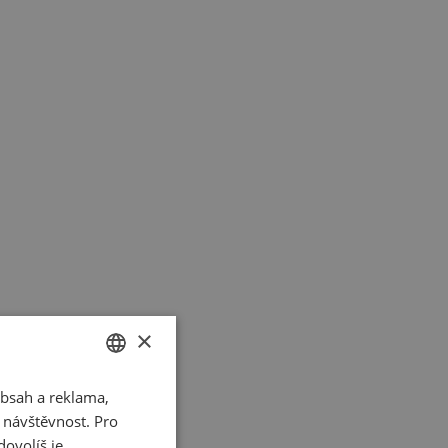
×
bsah a reklama,
CZECH
t návštěvnost. Pro
SLOVAK
ovolíš je