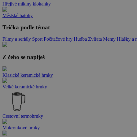
Hřejivé mikiny klokanky
Městské batohy
Trička podle témat
Filmy a seriály
Sport
Počítačové hry
Hudba
Zvířata
Memy
Hlášky a 
Z čeho se napiješ
Klasické keramické hrnky
Velké keramické hrnky
Cestovní termohrnky
Makronkové hrnky