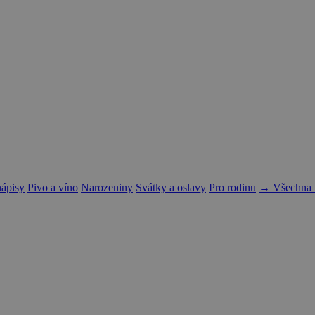
nápisy
Pivo a víno
Narozeniny
Svátky a oslavy
Pro rodinu
→ Všechna t