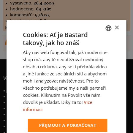
vystaveno:
26.4.2009
hodnoceno:
64 krát
komentářů:
5.78125
koupilo by:
27 lidí
×
konečné hodnocení:
5.78125
Cookies: Ať je Bastard
DALŠÍ NÁVRHY OD JOZEFPADLO
takový, jak ho znáš
CZECH
Aby náš web fungoval tak, jak moderní e-
SLOVAK
shop má, aby tě neobtěžoval nevhodný
obsah a reklama, aby se ti přehrála videa
a jiné funkce ze sociálních sítí a abychom
Vše o nákupu
mohli analyzovat návštěvnost. Pro to
všechno potřebujeme my a naši partneři
Poštovné a způsoby doručení
cookies. Kliknutím na Povolit vše nám
Garance výměny či vrácení
dovolíš je ukládat. Díky za to!
Více
Časté otázky
Zakázkový potisk textilu
informací
Obchodní podmínky
Ochrana osobních údajů
PŘIJMOUT A POKRAČOVAT
Kontakt
:
info@bastard.cz
Telefon: 355 455 192