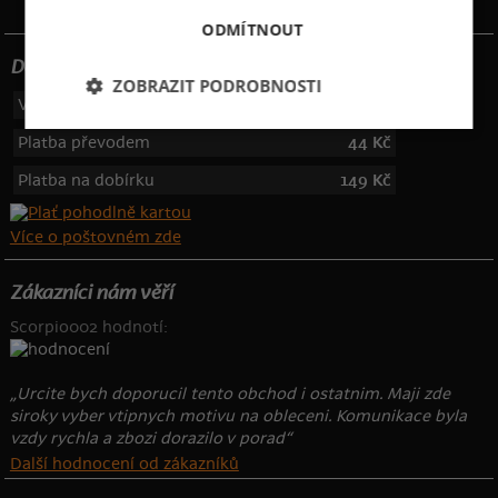
ODMÍTNOUT
Dotujeme poštovné
ZOBRAZIT PODROBNOSTI
Výdejní místa
49 Kč
Platba převodem
44 Kč
Platba na dobírku
149 Kč
Více o poštovném zde
Zákazníci nám věří
Scorpio002 hodnotí:
„Urcite bych doporucil tento obchod i ostatnim. Maji zde
siroky vyber vtipnych motivu na obleceni. Komunikace byla
vzdy rychla a zbozi dorazilo v porad“
Další hodnocení od zákazníků