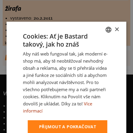
žirafa
vystaveno:
20.2.2011
hodnoceno:
139 krát
×
komentářů:
7.98561
Cookies: Ať je Bastard
koupilo by:
28 lidí
takový, jak ho znáš
konečné hodnocení:
7.98561
CZECH
Aby náš web fungoval tak, jak moderní e-
SLOVAK
DALŠÍ NÁVRHY OD AKTIJ
shop má, aby tě neobtěžoval nevhodný
obsah a reklama, aby se ti přehrála videa
a jiné funkce ze sociálních sítí a abychom
mohli analyzovat návštěvnost. Pro to
všechno potřebujeme my a naši partneři
Vše o nákupu
cookies. Kliknutím na Povolit vše nám
dovolíš je ukládat. Díky za to!
Více
Poštovné a způsoby doručení
informací
Garance výměny či vrácení
Časté otázky
Zakázkový potisk textilu
PŘIJMOUT A POKRAČOVAT
Obchodní podmínky