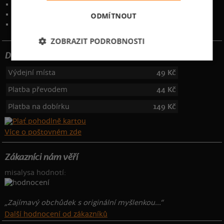
Ochrana osobních údajů
Kontakt
:
info@bastard.cz
ODMÍTNOUT
Telefon: 355 455 192
ZOBRAZIT PODROBNOSTI
Dotujeme poštovné
Výdejní místa
49 Kč
Platba převodem
44 Kč
Platba na dobírku
149 Kč
Více o poštovném zde
Zákazníci nám věří
misalysa hodnotí:
„Zajímavý obchůdek s originální myšlenkou...“
Další hodnocení od zákazníků