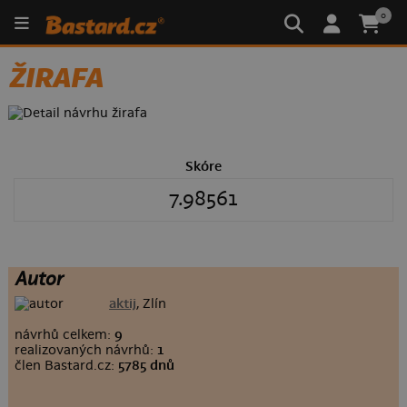
0
ŽIRAFA
Skóre
7.98561
Autor
aktij
, Zlín
návrhů celkem:
9
realizovaných návrhů:
1
člen Bastard.cz:
5785 dnů