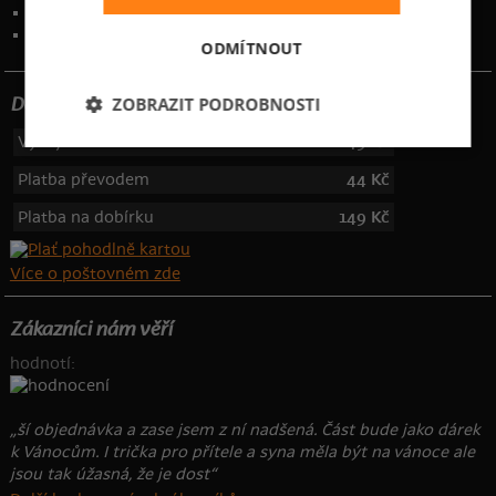
Kontakt
:
info@bastard.cz
Telefon: 355 455 192
ODMÍTNOUT
ZOBRAZIT PODROBNOSTI
Dotujeme poštovné
Výdejní místa
49 Kč
Platba převodem
44 Kč
Platba na dobírku
149 Kč
Více o poštovném zde
Zákazníci nám věří
hodnotí:
„ší objednávka a zase jsem z ní nadšená. Část bude jako dárek
k Vánocům. I trička pro přítele a syna měla být na vánoce ale
jsou tak úžasná, že je dost“