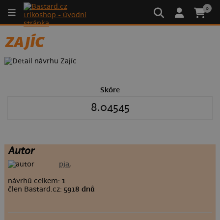
0
ZAJÍC
Skóre
8.04545
Autor
pja
,
návrhů celkem:
1
člen Bastard.cz:
5918 dnů