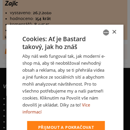
Zajíc
vystaveno:
26.7.2010
hodnoceno:
154 krát
komentářů:
8.04545
×
koupilo by:
56 lidí
konečné hodnocení:
Cookies: Ať je Bastard
8.04545
takový, jak ho znáš
CZECH
DALŠÍ NÁVRHY OD PJA
Aby náš web fungoval tak, jak moderní e-
SLOVAK
shop má, aby tě neobtěžoval nevhodný
obsah a reklama, aby se ti přehrála videa
a jiné funkce ze sociálních sítí a abychom
mohli analyzovat návštěvnost. Pro to
Vše o nákupu
všechno potřebujeme my a naši partneři
cookies. Kliknutím na Povolit vše nám
Poštovné a způsoby doručení
dovolíš je ukládat. Díky za to!
Více
Garance výměny či vrácení
Časté otázky
informací
Zakázkový potisk textilu
Obchodní podmínky
PŘIJMOUT A POKRAČOVAT
Ochrana osobních údajů