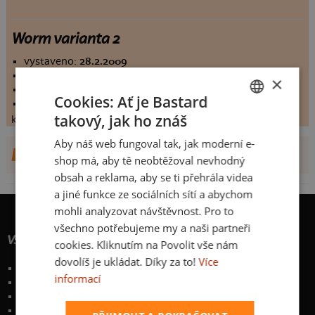
Worm varianta 2
vystaveno:
28.2.2009
hodnoceno:
663 krát
×
komentářů:
7.77225
Cookies: Ať je Bastard
koupilo by:
366 lidí
takový, jak ho znáš
konečné hodnocení:
7.77225
CZECH
Aby náš web fungoval tak, jak moderní e-
SLOVAK
DALŠÍ NÁVRHY OD SNELLY
shop má, aby tě neobtěžoval nevhodný
obsah a reklama, aby se ti přehrála videa
a jiné funkce ze sociálních sítí a abychom
mohli analyzovat návštěvnost. Pro to
všechno potřebujeme my a naši partneři
Vše o nákupu
cookies. Kliknutím na Povolit vše nám
dovolíš je ukládat. Díky za to!
Více
Poštovné a způsoby doručení
informací
Garance výměny či vrácení
Časté otázky
Zakázkový potisk textilu