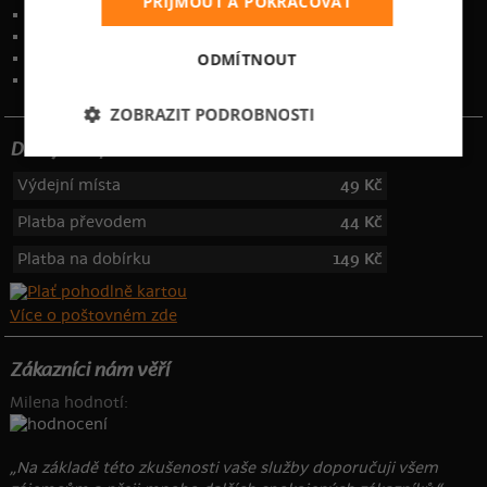
PŘIJMOUT A POKRAČOVAT
Obchodní podmínky
Ochrana osobních údajů
ODMÍTNOUT
Kontakt
:
info@bastard.cz
Telefon: 355 455 192
ZOBRAZIT PODROBNOSTI
Dotujeme poštovné
Výdejní místa
49 Kč
Platba převodem
44 Kč
Platba na dobírku
149 Kč
Více o poštovném zde
Zákazníci nám věří
Milena hodnotí:
„Na základě této zkušenosti vaše služby doporučuji všem