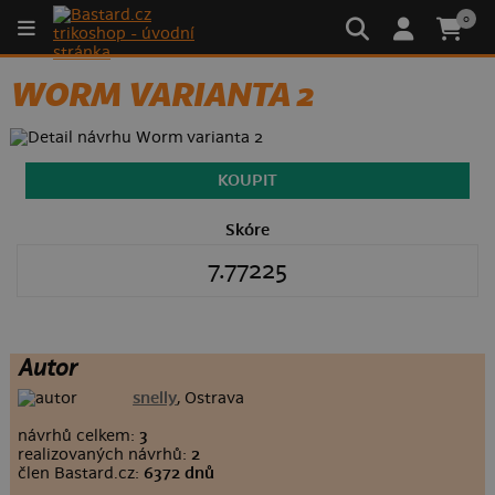
0
WORM VARIANTA 2
KOUPIT
Skóre
7.77225
Autor
snelly
, Ostrava
návrhů celkem:
3
realizovaných návrhů:
2
člen Bastard.cz:
6372 dnů