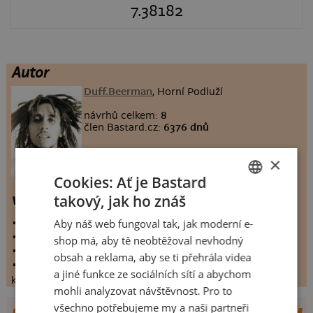
7.38182
Autor
Duff.Beerman
, Horní Podluží
návrhů celkem:
8
člen Bastard.cz:
6376 dnů
×
Cookies: Ať je Bastard
takový, jak ho znáš
weed
CZECH
Aby náš web fungoval tak, jak moderní e-
vystaveno:
23.2.2009
SLOVAK
hodnoceno:
55 krát
shop má, aby tě neobtěžoval nevhodný
komentářů:
7.38182
obsah a reklama, aby se ti přehrála videa
koupilo by:
29 lidí
a jiné funkce ze sociálních sítí a abychom
konečné hodnocení:
7.38182
mohli analyzovat návštěvnost. Pro to
všechno potřebujeme my a naši partneři