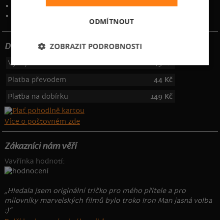
Kontakt
:
info@bastard.cz
Telefon: 355 455 192
ODMÍTNOUT
ZOBRAZIT PODROBNOSTI
Dotujeme poštovné
Výdejní místa
49 Kč
Platba převodem
44 Kč
Platba na dobírku
149 Kč
Více o poštovném zde
Zákazníci nám věří
Vavřínka hodnotí:
„Hledala jsem originální tričko pro mého přítele a pro
milovníky marvelských filmů bylo troko Iron Man jasná volba
:)“