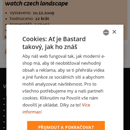
watch czech landscape
vystaveno:
10.12.2009
hodnoceno:
22 krát
komentářů:
3.59091
×
koupilo by:
0 lidí
konečné hodnocení:
Cookies: Ať je Bastard
3.59091
takový, jak ho znáš
CZECH
DALŠÍ NÁVRHY OD STARBOY
Aby náš web fungoval tak, jak moderní e-
SLOVAK
shop má, aby tě neobtěžoval nevhodný
obsah a reklama, aby se ti přehrála videa
a jiné funkce ze sociálních sítí a abychom
mohli analyzovat návštěvnost. Pro to
Vše o nákupu
všechno potřebujeme my a naši partneři
cookies. Kliknutím na Povolit vše nám
Poštovné a způsoby doručení
dovolíš je ukládat. Díky za to!
Více
Garance výměny či vrácení
Časté otázky
informací
Zakázkový potisk textilu
Obchodní podmínky
PŘIJMOUT A POKRAČOVAT
Ochrana osobních údajů