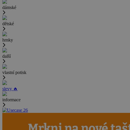
dámské
dětské
hrnky
další
vlastní potisk
slevy 🔥
informace