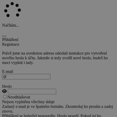
Načítám...
Přihlášení
Registrace
Právě jsme na uvedenou adresu odeslali instrukce pro vytvoření
nového hesla k účtu. Jakmile si tedy zvolíš nové heslo, budeš ho
moct vyplnit i tady.
E-mail
Heslo
Neodhlašovat
Nejsou vyplněna všechny údaje
Zadaný e-mail je ve špatném formátu. Zkontroluj ho prosím a zadej
znovu.
Přihlášení se bohužel nepovedlo. Heslo nesedí. Pokud jsi ho