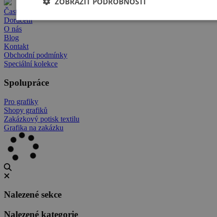
ZOBRAZIT PODROBNOSTI
Časté dotazy
Doručení
O nás
Blog
Kontakt
Obchodní podmínky
Speciální kolekce
Spolupráce
Pro grafiky
Shopy grafiků
Zakázkový potisk textilu
Grafika na zakázku
Nalezené sekce
Nalezené kategorie