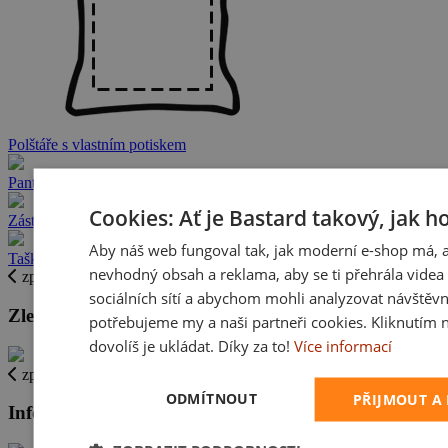
Polštáře s vlastním potiskem
Pantofle s vlastním potiskem
Cookies: Ať je Bastard takový, jak h
Zástěry s vlastním potiskem
Aby náš web fungoval tak, jak moderní e-shop má, 
Tašky s vlastním potiskem
nevhodný obsah a reklama, aby se ti přehrála videa 
zpět
sociálních sítí a abychom mohli analyzovat návštěvn
Zlevněné zboží
potřebujeme my a naši partneři cookies. Kliknutím 
dovolíš je ukládat. Díky za to!
Více informací
zpět
ODMÍTNOUT
PŘIJMOUT A
Informace