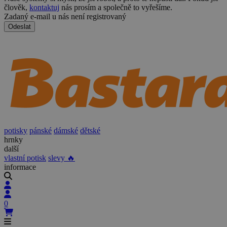
člověk,
kontaktuj
nás prosím a společně to vyřešíme.
Zadaný e-mail u nás není registrovaný
Odeslat
potisky
pánské
dámské
dětské
hrnky
další
vlastní potisk
slevy 🔥
informace
0