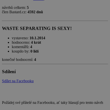
návrhů celkem:
5
člen Bastard.cz:
4592 dnů
WASTE SEPARATING IS SEXY!
vystaveno:
10.1.2014
hodnoceno:
4 krát
komentářů:
4
koupilo by:
0 lidí
konečné hodnocení:
4
Sdílení
Sdílet na Facebooku
Požádej své přátelé na Facebooku, ať taky hlasují pro tento návrh