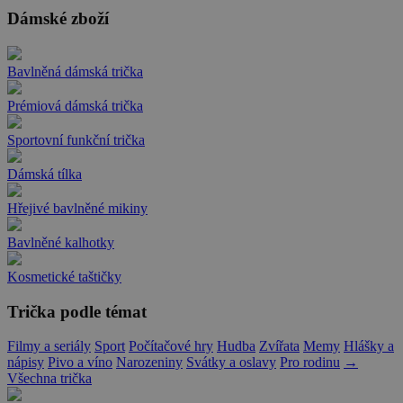
Dámské zboží
Bavlněná dámská trička
Prémiová dámská trička
Sportovní funkční trička
Dámská tílka
Hřejivé bavlněné mikiny
Bavlněné kalhotky
Kosmetické taštičky
Trička podle témat
Filmy a seriály
Sport
Počítačové hry
Hudba
Zvířata
Memy
Hlášky a
nápisy
Pivo a víno
Narozeniny
Svátky a oslavy
Pro rodinu
→
Všechna trička