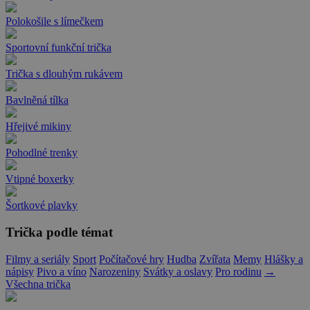
Polokošile s límečkem
Sportovní funkční trička
Trička s dlouhým rukávem
Bavlněná tílka
Hřejivé mikiny
Pohodlné trenky
Vtipné boxerky
Šortkové plavky
Trička podle témat
Filmy a seriály
Sport
Počítačové hry
Hudba
Zvířata
Memy
Hlášky a
nápisy
Pivo a víno
Narozeniny
Svátky a oslavy
Pro rodinu
→
Všechna trička