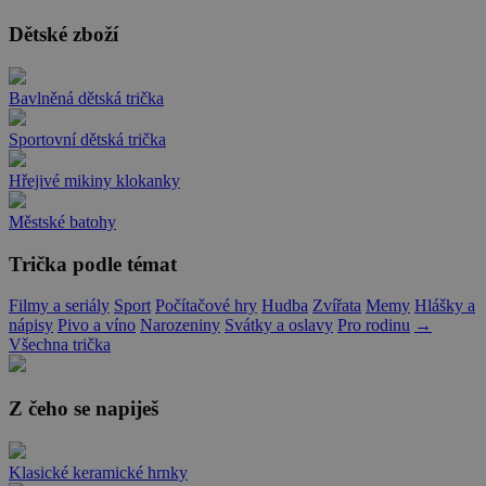
Dětské zboží
Bavlněná dětská trička
Sportovní dětská trička
Hřejivé mikiny klokanky
Městské batohy
Trička podle témat
Filmy a seriály
Sport
Počítačové hry
Hudba
Zvířata
Memy
Hlášky a
nápisy
Pivo a víno
Narozeniny
Svátky a oslavy
Pro rodinu
→
Všechna trička
Z čeho se napiješ
Klasické keramické hrnky