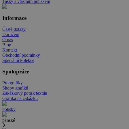
Tašky s vlastním potiskem
Informace
Časté dotazy
Doručení
O nás
Blog
Kontakt
Obchodní podmínky
Speciální kolekce
Spolupráce
Pro grafiky
Shopy grafiků
Zakázkový potisk textilu
Grafika na zakázku
potisky
pánské