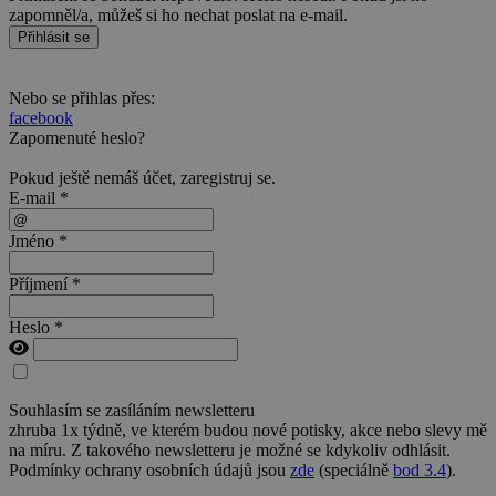
zapomněl/a, můžeš si ho nechat poslat na e-mail.
Přihlásit se
Nebo se přihlas přes:
facebook
Zapomenuté heslo?
Pokud ještě nemáš účet,
zaregistruj se
.
E-mail *
Jméno *
Příjmení *
Heslo *
Souhlasím se zasíláním newsletteru
zhruba 1x týdně, ve kterém budou nové potisky, akce nebo slevy mě
na míru. Z takového newsletteru je možné se kdykoliv odhlásit.
Podmínky ochrany osobních údajů jsou
zde
(speciálně
bod 3.4
).