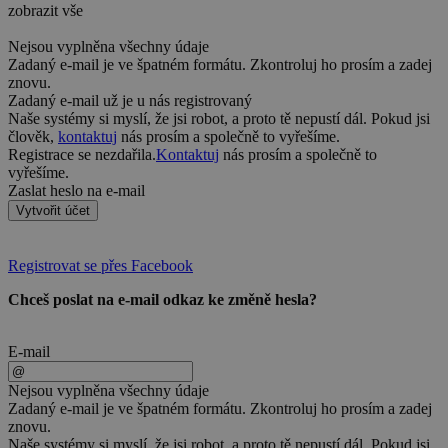
zobrazit vše
Nejsou vyplněna všechny údaje
Zadaný e-mail je ve špatném formátu. Zkontroluj ho prosím a zadej
znovu.
Zadaný e-mail už je u nás registrovaný
Naše systémy si myslí, že jsi robot, a proto tě nepustí dál. Pokud jsi
člověk,
kontaktuj
nás prosím a společně to vyřešíme.
Registrace se nezdařila.
Kontaktuj
nás prosím a společně to
vyřešíme.
Zaslat heslo na e-mail
Vytvořit účet
Registrovat se přes Facebook
Chceš poslat na e-mail odkaz ke změně hesla?
E-mail
Nejsou vyplněna všechny údaje
Zadaný e-mail je ve špatném formátu. Zkontroluj ho prosím a zadej
znovu.
Naše systémy si myslí, že jsi robot, a proto tě nepustí dál. Pokud jsi