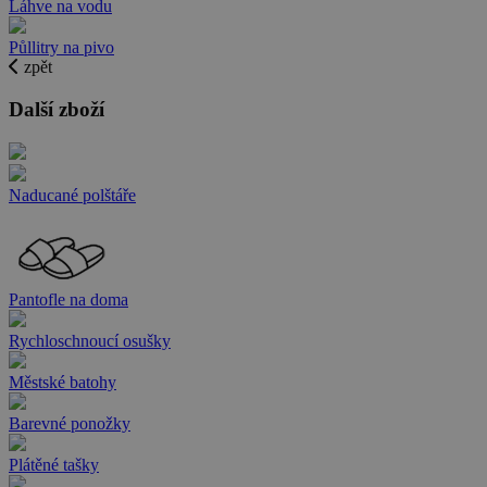
Láhve na vodu
Půllitry na pivo
zpět
Další zboží
Naducané polštáře
Pantofle na doma
Rychloschnoucí osušky
Městské batohy
Barevné ponožky
Plátěné tašky