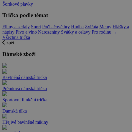
Šortkové plavky
Trička podle témat
Filmy a seriály
Sport
Počítačové hry
Hudba
Zvířata
Memy
Hlášky a
nápisy
Pivo a víno
Narozeniny
Svátky a oslavy
Pro rodinu
→
Všechna trička
zpět
Dámské zboží
Bavlněná dámská trička
Prémiová dámská trička
Sportovní funkční trička
Dámská tílka
Hřejivé bavlněné mikiny