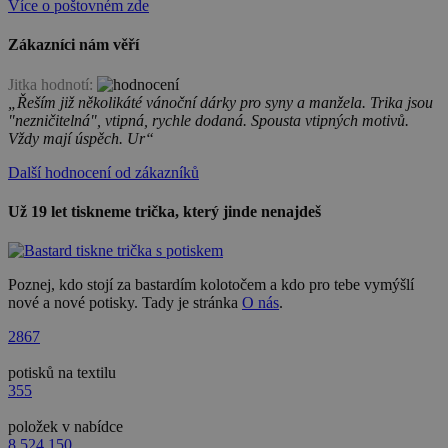
Více o poštovném zde
Zákazníci nám věří
Jitka hodnotí:
„Řeším již několikáté vánoční dárky pro syny a manžela. Trika jsou
"nezničitelná", vtipná, rychle dodaná. Spousta vtipných motivů.
Vždy mají úspěch. Ur“
Další hodnocení od zákazníků
Už 19 let tiskneme trička, který jinde nenajdeš
Poznej, kdo stojí za bastardím kolotočem a kdo pro tebe vymýšlí
nové a nové potisky. Tady je stránka
O nás
.
2867
potisků na textilu
355
položek v nabídce
8 524 150