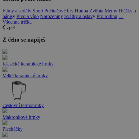
Filmy a seriály
Sport
Počítačové hry
Hudba
Zvířata
Memy
Hlášky a
nápisy
Pivo a víno
Narozeniny
Svátky a oslavy
Pro rodinu
→
Všechna trička
zpět
Z čeho se napiješ
Klasické keramické hrnky
Velké keramické hrnky
Cestovní termohrnky
Makronkové hrnky
Plecháčky