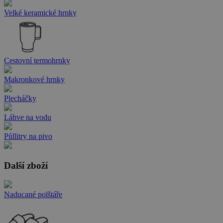
Velké keramické hrnky
Cestovní termohrnky
Makronkové hrnky
Plecháčky
Láhve na vodu
Půllitry na pivo
Další zboží
Naducané polštáře