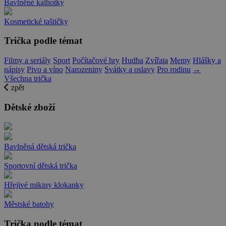
Bavlněné kalhotky
Kosmetické taštičky
Trička podle témat
Filmy a seriály
Sport
Počítačové hry
Hudba
Zvířata
Memy
Hlášky a
nápisy
Pivo a víno
Narozeniny
Svátky a oslavy
Pro rodinu
→
Všechna trička
zpět
Dětské zboží
Bavlněná dětská trička
Sportovní dětská trička
Hřejivé mikiny klokanky
Městské batohy
Trička podle témat