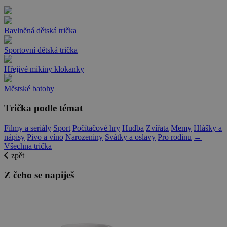
Bavlněná dětská trička
Sportovní dětská trička
Hřejivé mikiny klokanky
Městské batohy
Trička podle témat
Filmy a seriály
Sport
Počítačové hry
Hudba
Zvířata
Memy
Hlášky a
nápisy
Pivo a víno
Narozeniny
Svátky a oslavy
Pro rodinu
→
Všechna trička
zpět
Z čeho se napiješ