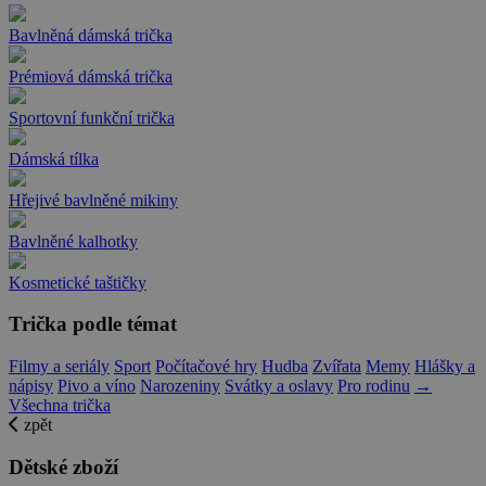
Bavlněná dámská trička
Prémiová dámská trička
Sportovní funkční trička
Dámská tílka
Hřejivé bavlněné mikiny
Bavlněné kalhotky
Kosmetické taštičky
Trička podle témat
Filmy a seriály
Sport
Počítačové hry
Hudba
Zvířata
Memy
Hlášky a
nápisy
Pivo a víno
Narozeniny
Svátky a oslavy
Pro rodinu
→
Všechna trička
zpět
Dětské zboží