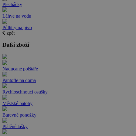
Plecháčky
Láhve na vodu
Půllitry na pivo
zpět
Další zboží
Naducané polštáře
Pantofle na doma
Rychloschnoucí osušky
Městské batohy
Barevné ponožky
Plátěné tašky