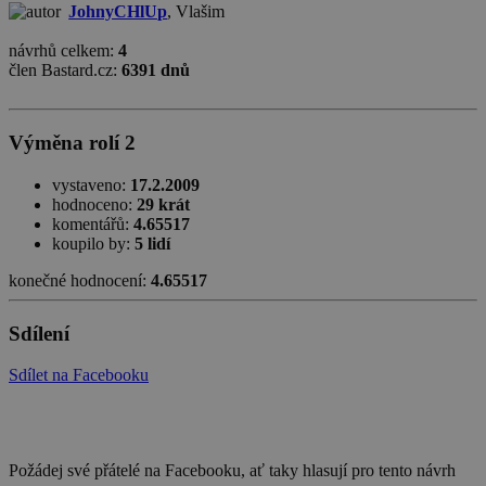
JohnyCHlUp
, Vlašim
návrhů celkem:
4
člen Bastard.cz:
6391 dnů
Výměna rolí 2
vystaveno:
17.2.2009
hodnoceno:
29 krát
komentářů:
4.65517
koupilo by:
5 lidí
konečné hodnocení:
4.65517
Sdílení
Sdílet na Facebooku
Požádej své přátelé na Facebooku, ať taky hlasují pro tento návrh