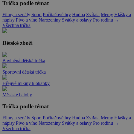
Trička podle témat
Filmy a seriály
Sport
Počítačové hry
Hudba
Zvířata
Memy
Hlášky a
nápisy
Pivo a víno
Narozeniny
Svátky a oslavy
Pro rodinu
→
Všechna trička
Dětské zboží
Bavlněná dětská trička
Sportovní dětská trička
Hřejivé mikiny klokanky
Městské batohy
Trička podle témat
Filmy a seriály
Sport
Počítačové hry
Hudba
Zvířata
Memy
Hlášky a
nápisy
Pivo a víno
Narozeniny
Svátky a oslavy
Pro rodinu
→
Všechna trička