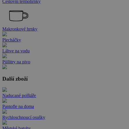
Cestovní termohrnky
Makronkové hrnky
Plecháčky
Láhve na vodu
Půllitry na pivo
Další zboží
Naducané polštáře
Pantofle na doma
Rychloschnoucí osušky
Městské batohy