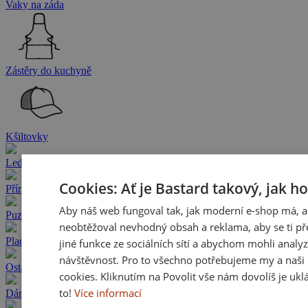
Vaky na záda
Zástěry do kuchyně
Kšiltovky
Ledvinky
Cookies: Ať je Bastard takový, jak h
Příruční taštičky
Aby náš web fungoval tak, jak moderní e-shop má, a
Puzzle
neobtěžoval nevhodný obsah a reklama, aby se ti př
Placky a odznaky
jiné funkce ze sociálních sítí a abychom mohli analy
návštěvnost. Pro to všechno potřebujeme my a naši 
Ostatní
cookies. Kliknutím na Povolit vše nám dovolíš je ukl
to!
Více informací
Dárkové poukazy