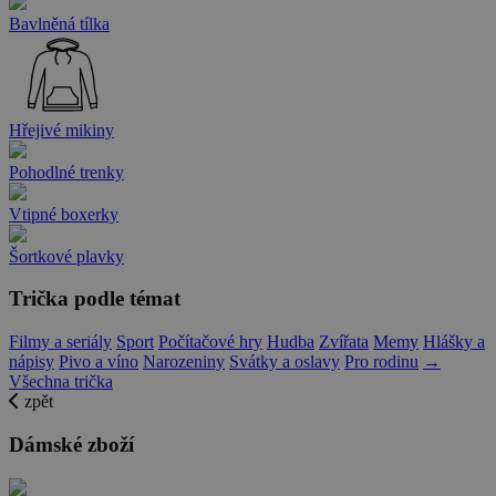
Bavlněná tílka
Hřejivé mikiny
Pohodlné trenky
Vtipné boxerky
Šortkové plavky
Trička podle témat
Filmy a seriály
Sport
Počítačové hry
Hudba
Zvířata
Memy
Hlášky a
nápisy
Pivo a víno
Narozeniny
Svátky a oslavy
Pro rodinu
→
Všechna trička
zpět
Dámské zboží