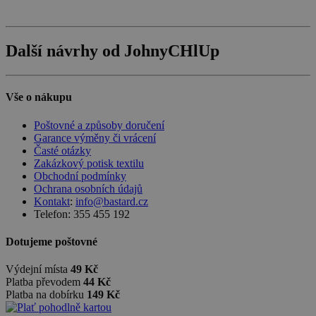
Další návrhy od JohnyCHlUp
Vše o nákupu
Poštovné a způsoby doručení
Garance výměny či vrácení
Časté otázky
Zakázkový potisk textilu
Obchodní podmínky
Ochrana osobních údajů
Kontakt
:
info@bastard.cz
Telefon: 355 455 192
Dotujeme poštovné
Výdejní místa
49 Kč
Platba převodem
44 Kč
Platba na dobírku
149 Kč