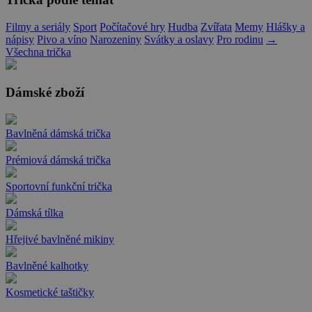
Filmy a seriály
Sport
Počítačové hry
Hudba
Zvířata
Memy
Hlášky a
nápisy
Pivo a víno
Narozeniny
Svátky a oslavy
Pro rodinu
→
Všechna trička
Dámské zboží
Bavlněná dámská trička
Prémiová dámská trička
Sportovní funkční trička
Dámská tílka
Hřejivé bavlněné mikiny
Bavlněné kalhotky
Kosmetické taštičky