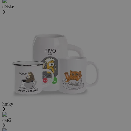
dětské
hrnky
další