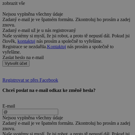
zobrazit vše
Nejsou vyplněna všechny údaje
Zadaný e-mail je ve špatném formátu. Zkontroluj ho prosím a zadej
znovu.
Zadaný e-mail už je u nás registrovaný
Naše systémy si myslí, že jsi robot, a proto tě nepustí dál. Pokud jsi
člověk,
kontaktuj
nás prosím a společně to vyřešíme.
Registrace se nezdařila.
Kontaktuj
nás prosím a společně to
vyřešíme.
Zaslat heslo na e-mail
Vytvořit účet
Registrovat se přes Facebook
Chceš poslat na e-mail odkaz ke změně hesla?
E-mail
Nejsou vyplněna všechny údaje
Zadaný e-mail je ve špatném formátu. Zkontroluj ho prosím a zadej
znovu.
Naše systémy si myslí, že jsi robot, a proto tě nepustí dál. Pokud jsi