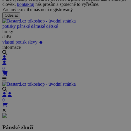
člověk,
kontaktuj
nás prosím a společně to vyřešíme.
Zadaný e-mail u nás není registrovaný
Odeslat
potisky
pánské
dámské
dětské
hrnky
další
vlastní potisk
slevy 🔥
informace
0
0
Pánské zboží