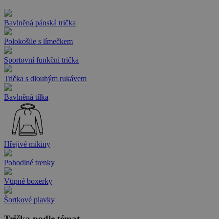
Bavlněná pánská trička
Polokošile s límečkem
Sportovní funkční trička
Trička s dlouhým rukávem
Bavlněná tílka
Hřejivé mikiny
Pohodlné trenky
Vtipné boxerky
Šortkové plavky
Trička podle témat