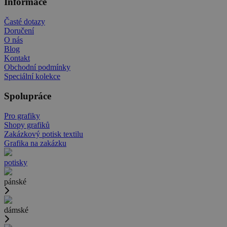
Informace
Časté dotazy
Doručení
O nás
Blog
Kontakt
Obchodní podmínky
Speciální kolekce
Spolupráce
Pro grafiky
Shopy grafiků
Zakázkový potisk textilu
Grafika na zakázku
potisky
pánské
dámské