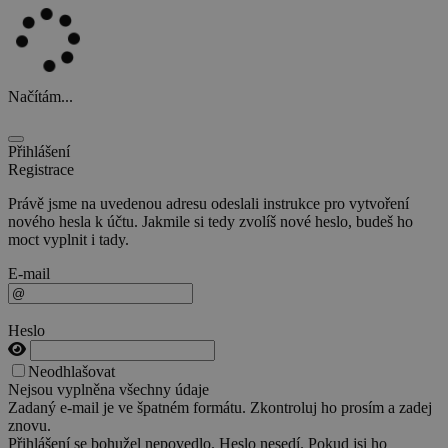
Načítám...
Přihlášení
Registrace
Právě jsme na uvedenou adresu odeslali instrukce pro vytvoření
nového hesla k účtu. Jakmile si tedy zvolíš nové heslo, budeš ho
moct vyplnit i tady.
E-mail
Heslo
Neodhlašovat
Nejsou vyplněna všechny údaje
Zadaný e-mail je ve špatném formátu. Zkontroluj ho prosím a zadej
znovu.
Přihlášení se bohužel nepovedlo. Heslo nesedí. Pokud jsi ho