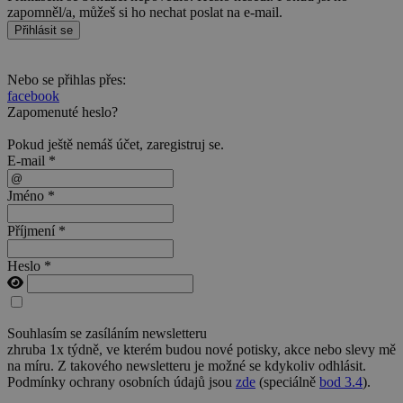
zapomněl/a, můžeš si ho nechat poslat na e-mail.
Přihlásit se
Nebo se přihlas přes:
facebook
Zapomenuté heslo?
Pokud ještě nemáš účet,
zaregistruj se
.
E-mail *
Jméno *
Příjmení *
Heslo *
Souhlasím se zasíláním newsletteru
zhruba 1x týdně, ve kterém budou nové potisky, akce nebo slevy mě
na míru. Z takového newsletteru je možné se kdykoliv odhlásit.
Podmínky ochrany osobních údajů jsou
zde
(speciálně
bod 3.4
).