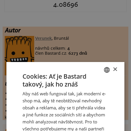
4.08696
Autor
Verunek
, Bruntál
návrhů celkem:
4
člen Bastard.cz:
6273 dnů
×
Cookies: Ať je Bastard
takový, jak ho znáš
universal boss
CZECH
Aby náš web fungoval tak, jak moderní e-
vystaveno:
19.6.2010
SLOVAK
hodnoceno:
23 krát
shop má, aby tě neobtěžoval nevhodný
komentářů:
4.08696
obsah a reklama, aby se ti přehrála videa
koupilo by:
1 lidí
a jiné funkce ze sociálních sítí a abychom
konečné hodnocení:
4.08696
mohli analyzovat návštěvnost. Pro to
všechno potřebujeme my a naši partneři