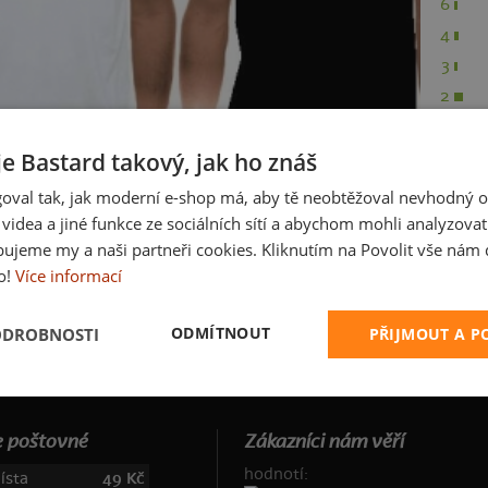
6
4
3
2
1
je Bastard takový, jak ho znáš
oval tak, jak moderní e-shop má, aby tě neobtěžoval nevhodný o
a videa a jiné funkce ze sociálních sítí a abychom mohli analyzova
ujeme my a naši partneři cookies. Kliknutím na Povolit vše nám d
o!
Více informací
AN
ODMÍTNOUT
ODROBNOSTI
PŘIJMOUT A 
 poštovné
Zákazníci nám věří
hodnotí:
ísta
49 Kč