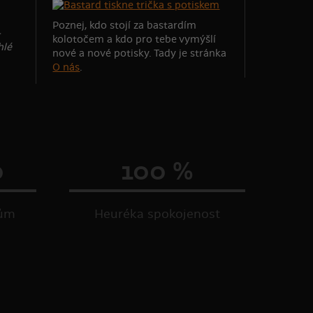
Poznej, kdo stojí za bastardím
-
kolotočem a kdo pro tebe vymýšlí
hlé
nové a nové potisky. Tady je stránka
O nás
.
0
100 %
kům
Heuréka spokojenost