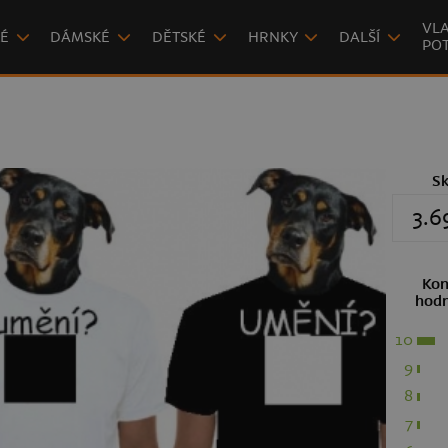
VLA
É
DÁMSKÉ
DĚTSKÉ
HRNKY
DALŠÍ
POT
S
3.6
Kon
hodn
10
9
8
7