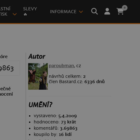
0
STNÍ
SLEVY
INFORMACE
ISK
🔥
Autor
kóre
paroubman
, cz
9863
návrhů celkem:
2
člen Bastard.cz:
6336 dnů
ečné
ocení
UMĚNÍ?
vystaveno:
5.4.2009
hodnoceno:
73 krát
komentářů:
3.69863
koupilo by:
16 lidí