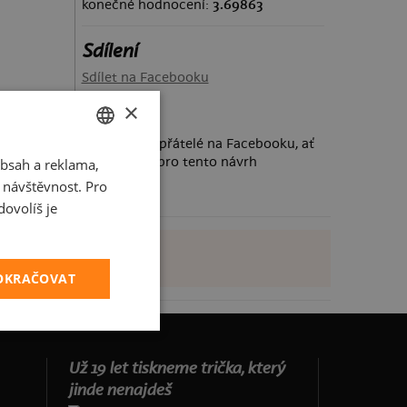
konečné hodnocení:
3.69863
Sdílení
Sdílet na Facebooku
×
Požádej své přátelé na Facebooku, ať
taky hlasují pro tento návrh
bsah a reklama,
CZECH
t návštěvnost. Pro
SLOVAK
ovolíš je
POKRAČOVAT
Už 19 let tiskneme trička, který
jinde nenajdeš