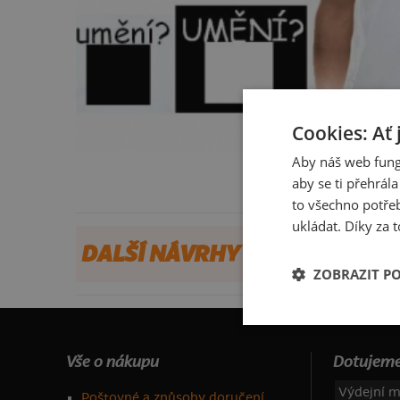
Cookies: Ať 
Aby náš web fung
aby se ti přehrál
to všechno potřeb
ukládat. Díky za t
DALŠÍ NÁVRHY OD PAROUBM
ZOBRAZIT P
Vše o nákupu
Dotujeme
Výdejní m
Poštovné a způsoby doručení