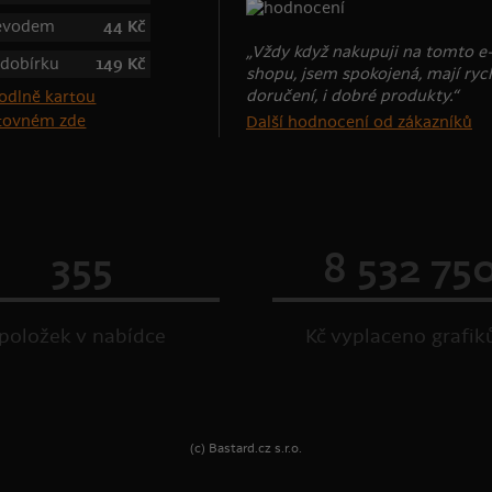
řevodem
44 Kč
„Vždy když nakupuji na tomto e
 dobírku
149 Kč
shopu, jsem spokojená, mají ryc
doručení, i dobré produkty.“
štovném zde
Další hodnocení od zákazníků
355
8 532 75
položek v nabídce
Kč vyplaceno grafi
(c) Bastard.cz s.r.o.