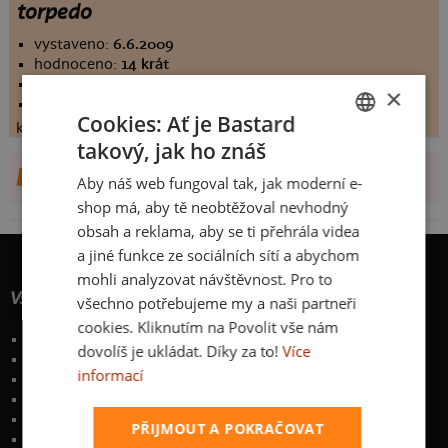
torpedo
vystaveno:
6.6.2009
hodnoceno:
14 krát
komentářů:
3.57143
×
koupilo by:
1 lidí
Cookies: Ať je Bastard
konečné hodnocení:
3.57143
takový, jak ho znáš
CZECH
DALŠÍ NÁVRHY OD PANKONTAKT
Aby náš web fungoval tak, jak moderní e-
SLOVAK
shop má, aby tě neobtěžoval nevhodný
obsah a reklama, aby se ti přehrála videa
a jiné funkce ze sociálních sítí a abychom
mohli analyzovat návštěvnost. Pro to
Vše o nákupu
všechno potřebujeme my a naši partneři
cookies. Kliknutím na Povolit vše nám
Poštovné a způsoby doručení
dovolíš je ukládat. Díky za to!
Více
Garance výměny či vrácení
informací
Časté otázky
Zakázkový potisk textilu
Obchodní podmínky
PŘIJMOUT A POKRAČOVAT
Ochrana osobních údajů