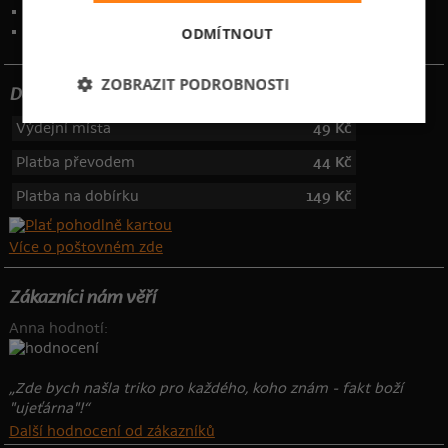
Kontakt
:
info@bastard.cz
Telefon: 355 455 192
ODMÍTNOUT
ZOBRAZIT PODROBNOSTI
Dotujeme poštovné
Výdejní místa
49 Kč
Platba převodem
44 Kč
Platba na dobírku
149 Kč
Více o poštovném zde
Zákazníci nám věří
Anna hodnotí:
„Zde bych našla triko pro každého, koho znám - fakt boží
"ujeťárna"!“
Další hodnocení od zákazníků