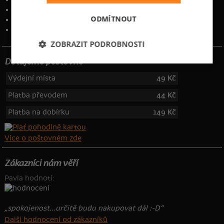
Ochrana osobních údajů
ODMÍTNOUT
Kontakt
:
info@bastard.cz
Telefon: 355 455 192
ZOBRAZIT PODROBNOSTI
Dotujeme poštovné
Výdejní místa
49 Kč
Platba převodem
44 Kč
Platba na dobírku
149 Kč
Více o poštovném zde
Zákazníci nám věří
Pavla hodnotí:
„spokojenost...určitě budu nakupovat dál :-D“
Další hodnocení od zákazníků