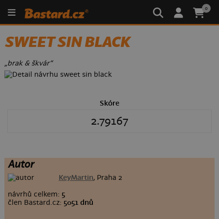
0
SWEET SIN BLACK
„brak & škvár“
Skóre
2.79167
Autor
KeyMartin
, Praha 2
návrhů celkem:
5
člen Bastard.cz:
5051 dnů