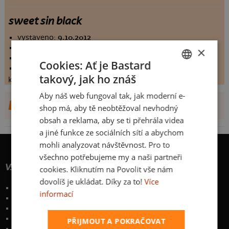
sweet sin black
vystaveno:
9.10.2012
hodnoceno:
24 krát
×
komentářů:
2.79167
Cookies: Ať je Bastard
koupilo by:
1 lidí
takový, jak ho znáš
konečné hodnocení:
2.79167
CZECH
Aby náš web fungoval tak, jak moderní e-
SLOVAK
DALŠÍ NÁVRHY OD KEYMARTIN
shop má, aby tě neobtěžoval nevhodný
obsah a reklama, aby se ti přehrála videa
a jiné funkce ze sociálních sítí a abychom
mohli analyzovat návštěvnost. Pro to
všechno potřebujeme my a naši partneři
Vše o nákupu
cookies. Kliknutím na Povolit vše nám
dovolíš je ukládat. Díky za to!
Více
Poštovné a způsoby doručení
informací
Garance výměny či vrácení
Časté otázky
Zakázkový potisk textilu
PŘIJMOUT A POKRAČOVAT
Obchodní podmínky