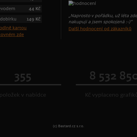
řevodem
44 Kč
„Naprosto v pořádku, už léta zd
 dobírku
149 Kč
nakupuji a jsem spokojená :-)“
Další hodnocení od zákazníků
štovném zde
355
8 532 85
položek v nabídce
Kč vyplaceno grafi
(c) Bastard.cz s.r.o.