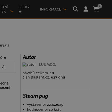
0
STNÍ
SLEVY
INFORMACE
ISK
🔥
atek a
Autor
kóre
LUUMOO
,
.4
návrhů celkem:
18
člen Bastard.cz:
627 dnů
ečné
ocení
Steam pug
vystaveno:
22.4.2025
hodnoceno:
10 krát