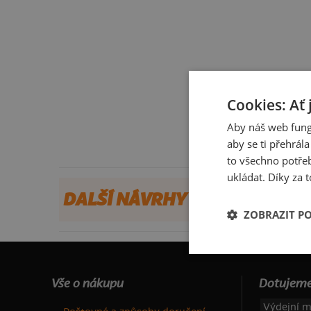
Cookies: Ať 
Aby náš web fung
aby se ti přehrál
to všechno potřeb
ukládat. Díky za t
DALŠÍ NÁVRHY OD LUUMOO
ZOBRAZIT P
Vše o nákupu
Dotujeme
Výdejní m