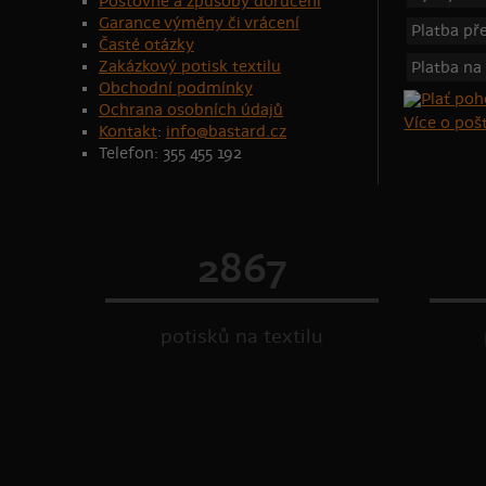
Poštovné a způsoby doručení
Garance výměny či vrácení
Platba p
Časté otázky
Zakázkový potisk textilu
Platba na
Obchodní podmínky
Ochrana osobních údajů
Více o po
Kontakt
:
info@bastard.cz
Telefon: 355 455 192
2867
potisků na textilu