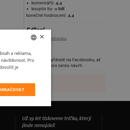
komentářů:
4.4
koupilo by:
0 lidí
konečné hodnocení:
4.4
Sdílení
×
Sdílet na Facebooku
bsah a reklama,
CZECH
t návštěvnost. Pro
Požádej své přátelé na Facebooku, ať
SLOVAK
taky hlasují pro tento návrh
ovolíš je
POKRAČOVAT
Už 19 let tiskneme trička, který
jinde nenajdeš