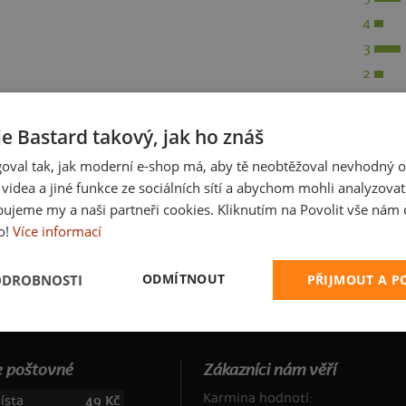
4
3
2
je Bastard takový, jak ho znáš
oval tak, jak moderní e-shop má, aby tě neobtěžoval nevhodný o
a videa a jiné funkce ze sociálních sítí a abychom mohli analyzova
ujeme my a naši partneři cookies. Kliknutím na Povolit vše nám d
o!
Více informací
ODMÍTNOUT
ODROBNOSTI
PŘIJMOUT A 
 poštovné
Zákazníci nám věří
Karmina hodnotí:
ísta
49 Kč