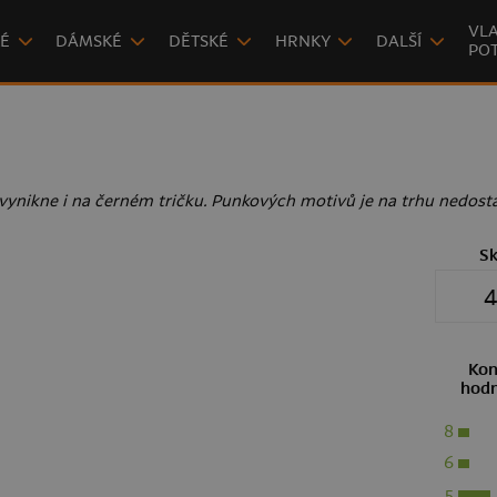
VLA
É
DÁMSKÉ
DĚTSKÉ
HRNKY
DALŠÍ
POT
vynikne i na černém tričku. Punkových motivů je na trhu nedost
S
4
Kon
hodn
8
6
5