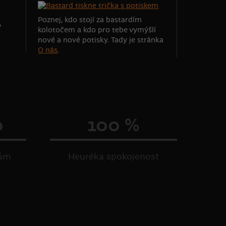
Poznej, kdo stojí za bastardím
e
kolotočem a kdo pro tebe vymýšlí
nové a nové potisky. Tady je stránka
O nás
.
0
100 %
kům
Heuréka spokojenost