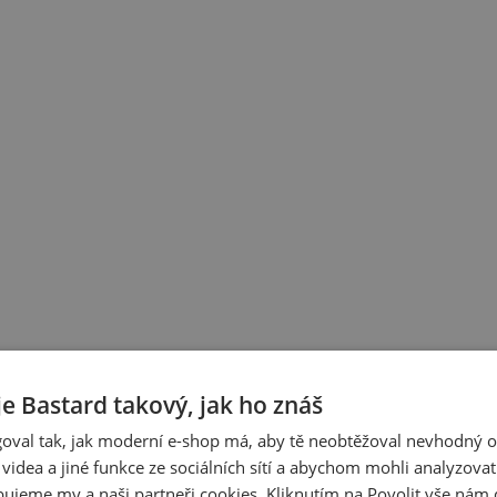
je Bastard takový, jak ho znáš
oval tak, jak moderní e-shop má, aby tě neobtěžoval nevhodný o
a videa a jiné funkce ze sociálních sítí a abychom mohli analyzova
ujeme my a naši partneři cookies. Kliknutím na Povolit vše nám d