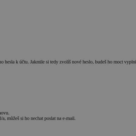
 hesla k účtu. Jakmile si tedy zvolíš nové heslo, budeš ho moct vyplnit
novu.
/a, můžeš si ho nechat poslat na e-mail.