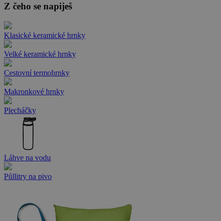
Z čeho se napiješ
Klasické keramické hrnky
Velké keramické hrnky
Cestovní termohrnky
Makronkové hrnky
Plecháčky
Láhve na vodu
Půllitry na pivo