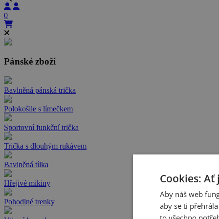
0
Pánské zboží
Bavlněná pánská trička
Polokošile s límečkem
Sportovní funkční trička
Trička s dlouhým rukávem
Bavlněná tílka
Cookies: Ať 
Hřejivé mikiny
Aby náš web fung
Pohodlné trenky
aby se ti přehrál
to všechno potřeb