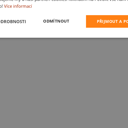
o!
Více informací
ODMÍTNOUT
ODROBNOSTI
PŘIJMOUT A 
nápisy
Pivo a víno
Narozeniny
Svátky a oslavy
Pro rodinu
→ Všechna t