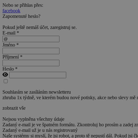
Nebo se přihlas přes:
facebook
Zapomenuté heslo?
Pokud ještě nemáš účet,
zaregistruj se
.
E-mail *
Jméno *
Příjmení *
Heslo *
Souhlasím se zasíláním newsletteru
zhruba 1x týdně, ve kterém budou nové potisky, akce nebo slevy mě 
zobrazit vše
Nejsou vyplněna všechny údaje
Zadaný e-mail je ve špatném formátu. Zkontroluj ho prosím a zadej z
Zadaný e-mail už je u nás registrovaný
Naše systémy si myslí, že jsi robot, a proto tě nepustí dál. Pokud jsi č