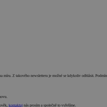
na míru. Z takového newsletteru je možné se kdykoliv odhlásit. Podmí
novu.
lověk,
kontaktuj
nás prosím a společně to vyřešíme.