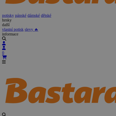
potisky
pánské
dámské
dětské
hrnky
další
vlastní potisk
slevy 🔥
informace
0