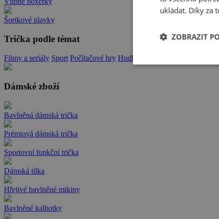
Vtipné boxerky
ukládat. Díky za t
Šortkové plavky
ZOBRAZIT P
Trička podle témat
Filmy a seriály
Sport
Počítačové hry
Hudba
Zvířata
Memy
Hlášky a 
Dámské zboží
Bavlněná dámská trička
Prémiová dámská trička
Sportovní funkční trička
Dámská tílka
Hřejivé bavlněné mikiny
Bavlněné kalhotky