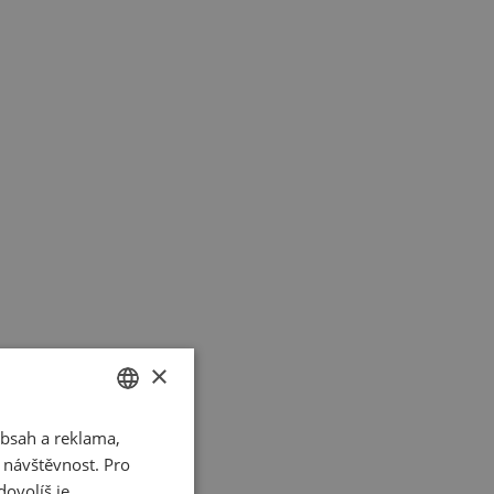
×
bsah a reklama,
CZECH
t návštěvnost. Pro
SLOVAK
ovolíš je