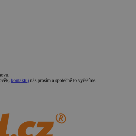
novu.
lověk,
kontaktuj
nás prosím a společně to vyřešíme.