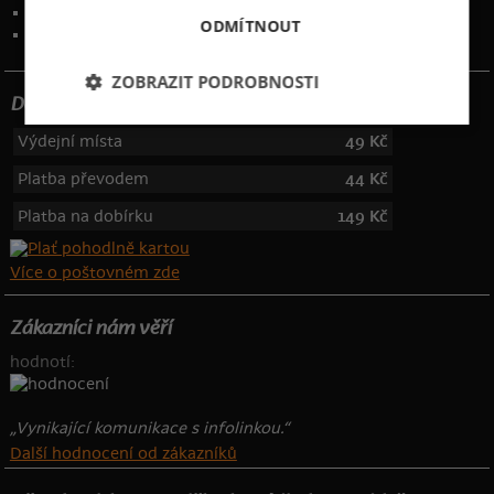
Kontakt
:
info@bastard.cz
ODMÍTNOUT
Telefon: 355 455 192
ZOBRAZIT PODROBNOSTI
Dotujeme poštovné
Výdejní místa
49 Kč
Platba převodem
44 Kč
Platba na dobírku
149 Kč
Více o poštovném zde
Zákazníci nám věří
hodnotí:
„Vynikající komunikace s infolinkou.“
Další hodnocení od zákazníků