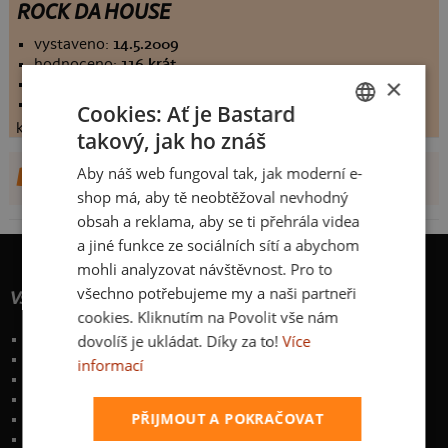
ROCK DA HOUSE
vystaveno:
14.5.2009
hodnoceno:
116 krát
×
komentářů:
7.00862
koupilo by:
53 lidí
Cookies: Ať je Bastard
konečné hodnocení:
7.00862
takový, jak ho znáš
CZECH
Aby náš web fungoval tak, jak moderní e-
DALŠÍ NÁVRHY OD U_HAZART
SLOVAK
shop má, aby tě neobtěžoval nevhodný
obsah a reklama, aby se ti přehrála videa
a jiné funkce ze sociálních sítí a abychom
mohli analyzovat návštěvnost. Pro to
všechno potřebujeme my a naši partneři
Vše o nákupu
cookies. Kliknutím na Povolit vše nám
dovolíš je ukládat. Díky za to!
Více
Poštovné a způsoby doručení
Garance výměny či vrácení
informací
Časté otázky
Zakázkový potisk textilu
PŘIJMOUT A POKRAČOVAT
Obchodní podmínky
Ochrana osobních údajů