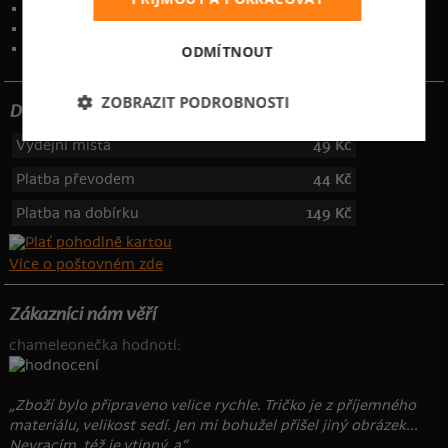
Ochrana osobních údajů
Kontakt
:
info@bastard.cz
Telefon: 355 455 192
ODMÍTNOUT
ZOBRAZIT PODROBNOSTI
Dotujeme poštovné
Výdejní místa
49 Kč
Platba převodem
44 Kč
Platba na dobírku
149 Kč
Více o poštovném zde
Zákazníci nám věří
chameleonečka hodnotí:
„Zboží bylo připraveno velice rychle. Tričko je z příjemného
materiálu, velikost sedí. Jen mi bohužel přišel jiný obrázek...
Nevracím, též je vtipný, a“