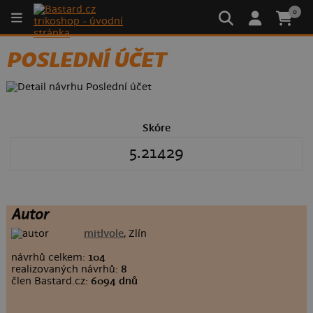
0
POSLEDNÍ ÚČET
Skóre
5.21429
Autor
mitlvole
, Zlín
návrhů celkem:
104
realizovaných návrhů:
8
člen Bastard.cz:
6094 dnů