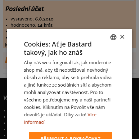
Poslední účet
vystaveno:
6.8.2010
hodnoceno:
14 krát
komentářů:
5.21429
×
koupilo by:
1 lidí
Cookies: Ať je Bastard
konečné hodnocení:
5.21429
takový, jak ho znáš
CZECH
DALŠÍ NÁVRHY OD MITLVOLE
Aby náš web fungoval tak, jak moderní e-
SLOVAK
shop má, aby tě neobtěžoval nevhodný
obsah a reklama, aby se ti přehrála videa
a jiné funkce ze sociálních sítí a abychom
mohli analyzovat návštěvnost. Pro to
Vše o nákupu
všechno potřebujeme my a naši partneři
cookies. Kliknutím na Povolit vše nám
Poštovné a způsoby doručení
dovolíš je ukládat. Díky za to!
Více
Garance výměny či vrácení
informací
Časté otázky
Zakázkový potisk textilu
Obchodní podmínky
PŘIJMOUT A POKRAČOVAT