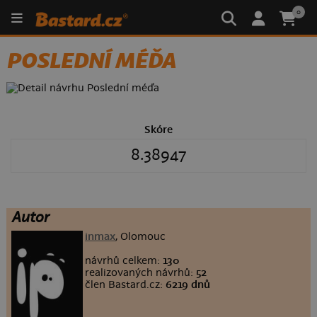
0
POSLEDNÍ MÉĎA
Skóre
8.38947
Autor
inmax
, Olomouc
návrhů celkem:
130
realizovaných návrhů:
52
člen Bastard.cz:
6219 dnů