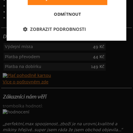
Ochrana osobních údajů
Kontakt
:
info@bastard.cz
ODMÍTNOUT
Telefon: 355 455 192
ZOBRAZIT PODROBNOSTI
Dotujeme poštovné
Výdejní místa
49 Kč
Platba převodem
44 Kč
Platba na dobírku
149 Kč
Více o poštovném zde
Zákazníci nám věří
trombolka hodnotí:
„perfektní,max spoojenost..zboží je na urovni,kvalitné a
mikiny hřejivé..super jsem ráda že jsem obchod objevila...“