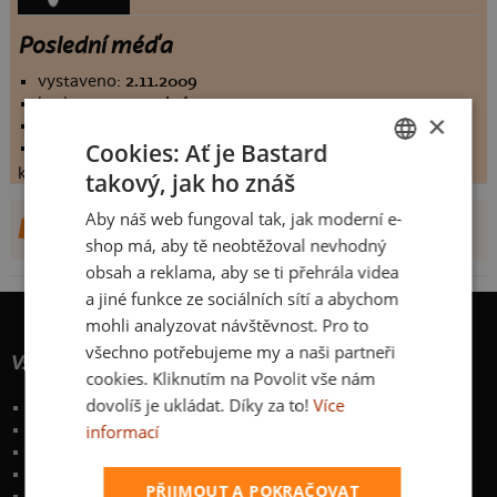
Poslední méďa
vystaveno:
2.11.2009
hodnoceno:
190 krát
×
komentářů:
8.38947
Cookies: Ať je Bastard
koupilo by:
110 lidí
konečné hodnocení:
8.38947
takový, jak ho znáš
CZECH
Aby náš web fungoval tak, jak moderní e-
DALŠÍ NÁVRHY OD INMAX
SLOVAK
shop má, aby tě neobtěžoval nevhodný
obsah a reklama, aby se ti přehrála videa
a jiné funkce ze sociálních sítí a abychom
mohli analyzovat návštěvnost. Pro to
všechno potřebujeme my a naši partneři
Vše o nákupu
cookies. Kliknutím na Povolit vše nám
dovolíš je ukládat. Díky za to!
Více
Poštovné a způsoby doručení
informací
Garance výměny či vrácení
Časté otázky
Zakázkový potisk textilu
PŘIJMOUT A POKRAČOVAT
Obchodní podmínky