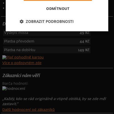
Kontakt
:
info@bastard.cz
Telefon: 355 455 192
ODMÍTNOUT
ZOBRAZIT PODROBNOSTI
Dotujeme poštovné
Výdejní místa
49 Kč
Platba převodem
44 Kč
Platba na dobírku
149 Kč
Více o poštovném zde
Zákazníci nám věří
Barča hodnotí:
„Každý, kdo se rád originálně a vtipně obléká, by se zde měl
zastavit.“
Další hodnocení od zákazníků