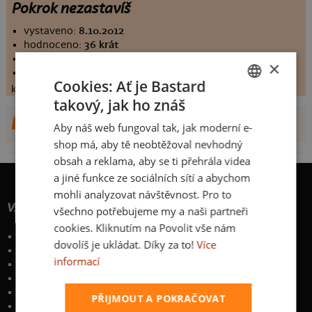
Pokrok nezastavíš
vystaveno:
8.10.2012
hodnoceno:
36 krát
komentářů:
3.94444
×
koupilo by:
4 lidí
Cookies: Ať je Bastard
konečné hodnocení:
3.94444
takový, jak ho znáš
CZECH
DALŠÍ NÁVRHY OD DECARABIA
Aby náš web fungoval tak, jak moderní e-
SLOVAK
shop má, aby tě neobtěžoval nevhodný
obsah a reklama, aby se ti přehrála videa
a jiné funkce ze sociálních sítí a abychom
mohli analyzovat návštěvnost. Pro to
Vše o nákupu
všechno potřebujeme my a naši partneři
cookies. Kliknutím na Povolit vše nám
Poštovné a způsoby doručení
dovolíš je ukládat. Díky za to!
Více
Garance výměny či vrácení
informací
Časté otázky
Zakázkový potisk textilu
Obchodní podmínky
PŘIJMOUT A POKRAČOVAT
Ochrana osobních údajů