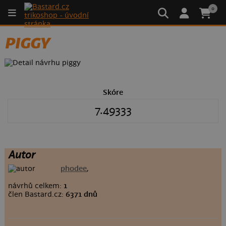
0
PIGGY
Skóre
7.49333
Autor
phodee
,
návrhů celkem:
1
člen Bastard.cz:
6371 dnů