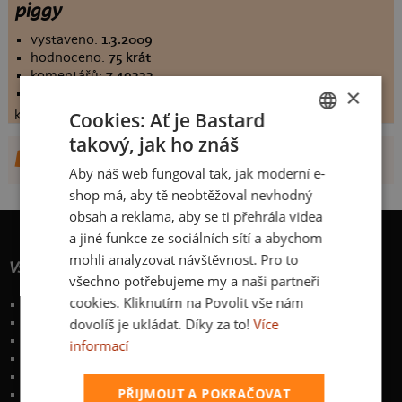
piggy
vystaveno:
1.3.2009
hodnoceno:
75 krát
komentářů:
7.49333
×
koupilo by:
33 lidí
konečné hodnocení:
Cookies: Ať je Bastard
7.49333
takový, jak ho znáš
CZECH
DALŠÍ NÁVRHY OD PHODEE
Aby náš web fungoval tak, jak moderní e-
SLOVAK
shop má, aby tě neobtěžoval nevhodný
obsah a reklama, aby se ti přehrála videa
a jiné funkce ze sociálních sítí a abychom
mohli analyzovat návštěvnost. Pro to
Vše o nákupu
všechno potřebujeme my a naši partneři
cookies. Kliknutím na Povolit vše nám
Poštovné a způsoby doručení
dovolíš je ukládat. Díky za to!
Více
Garance výměny či vrácení
Časté otázky
informací
Zakázkový potisk textilu
Obchodní podmínky
PŘIJMOUT A POKRAČOVAT
Ochrana osobních údajů