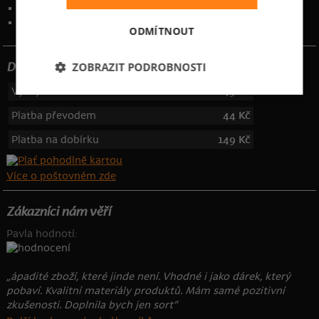
Kontakt
:
info@bastard.cz
Telefon: 355 455 192
ODMÍTNOUT
ZOBRAZIT PODROBNOSTI
Dotujeme poštovné
Výdejní místa
49 Kč
Platba převodem
44 Kč
Platba na dobírku
149 Kč
Více o poštovném zde
Zákazníci nám věří
Pavla hodnotí:
„ápadité zboží, které jinde není. Vhodné i jako dárek, který
pobaví. Kvalitní materiály produktů. Mám samé pozitivní
zkušenosti. Doplnila bych jen sort“