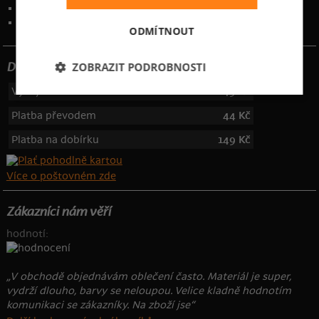
Kontakt
:
info@bastard.cz
Telefon: 355 455 192
ODMÍTNOUT
ZOBRAZIT PODROBNOSTI
Dotujeme poštovné
Výdejní místa
49 Kč
Platba převodem
44 Kč
Platba na dobírku
149 Kč
Více o poštovném zde
Zákazníci nám věří
hodnotí:
„V obchodě objednávám oblečení často. Materiál je super,
vydrží dlouho, barvy se neloupou. Velice kladně hodnotím
komunikaci se zákazníky. Na zboží jse“