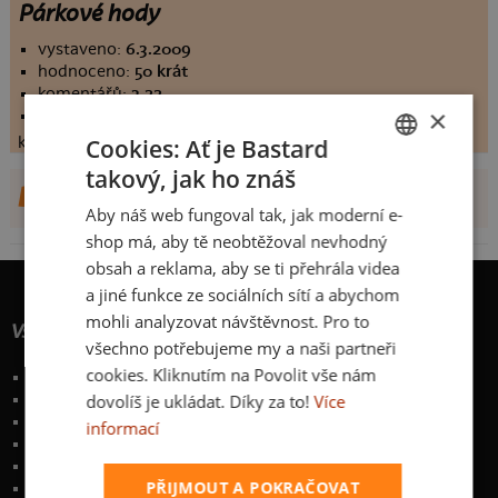
Párkové hody
vystaveno:
6.3.2009
hodnoceno:
50 krát
komentářů:
3.22
×
koupilo by:
5 lidí
konečné hodnocení:
Cookies: Ať je Bastard
3.22
takový, jak ho znáš
CZECH
DALŠÍ NÁVRHY OD CUDL4
Aby náš web fungoval tak, jak moderní e-
SLOVAK
shop má, aby tě neobtěžoval nevhodný
obsah a reklama, aby se ti přehrála videa
a jiné funkce ze sociálních sítí a abychom
mohli analyzovat návštěvnost. Pro to
Vše o nákupu
všechno potřebujeme my a naši partneři
cookies. Kliknutím na Povolit vše nám
Poštovné a způsoby doručení
dovolíš je ukládat. Díky za to!
Více
Garance výměny či vrácení
Časté otázky
informací
Zakázkový potisk textilu
Obchodní podmínky
PŘIJMOUT A POKRAČOVAT
Ochrana osobních údajů