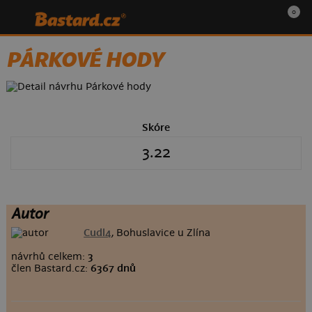
0
PÁRKOVÉ HODY
Skóre
3.22
Autor
Cudl4
, Bohuslavice u Zlína
návrhů celkem:
3
člen Bastard.cz:
6367 dnů