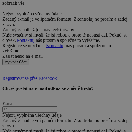
zobrazit vše
Nejsou vyplněna všechny údaje
Zadaný e-mail je ve špatném formátu. Zkontroluj ho prosím a zadej
znovu.
Zadaný e-mail už je u nás registrovaný
Naše systémy si myslí, že jsi robot, a proto tě nepustí dál. Pokud jsi
člověk,
kontaktuj
nás prosím a společně to vyřešíme.
Registrace se nezdařila.
Kontaktuj
nás prosím a společně to
vyřešíme.
Zaslat heslo na e-mail
Vytvořit účet
Registrovat se přes Facebook
Chceš poslat na e-mail odkaz ke změně hesla?
E-mail
Nejsou vyplněna všechny údaje
Zadaný e-mail je ve špatném formátu. Zkontroluj ho prosím a zadej
znovu.
Naše systémy si myslí, že jsi robot, a proto tě nepustí dál. Pokud jsi