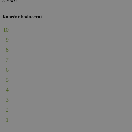
8.70437
Konečné hodnocení
10
9
8
7
6
5
4
3
2
1