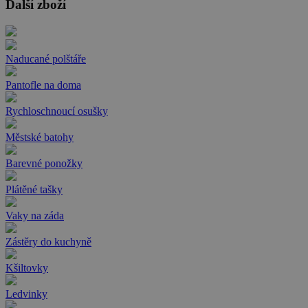
Další zboží
Naducané polštáře
Pantofle na doma
Rychloschnoucí osušky
Městské batohy
Barevné ponožky
Plátěné tašky
Vaky na záda
Zástěry do kuchyně
Kšiltovky
Ledvinky