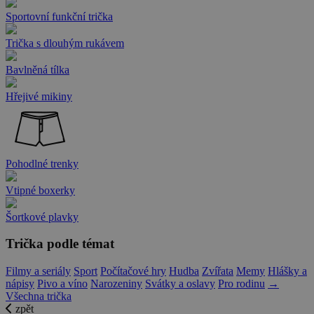
Sportovní funkční trička
Trička s dlouhým rukávem
Bavlněná tílka
Hřejivé mikiny
Pohodlné trenky
Vtipné boxerky
Šortkové plavky
Trička podle témat
Filmy a seriály
Sport
Počítačové hry
Hudba
Zvířata
Memy
Hlášky a
nápisy
Pivo a víno
Narozeniny
Svátky a oslavy
Pro rodinu
→
Všechna trička
zpět