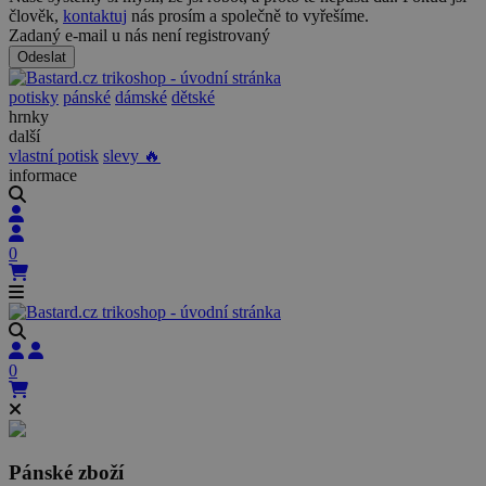
člověk,
kontaktuj
nás prosím a společně to vyřešíme.
Zadaný e-mail u nás není registrovaný
Odeslat
potisky
pánské
dámské
dětské
hrnky
další
vlastní potisk
slevy 🔥
informace
0
0
Pánské zboží