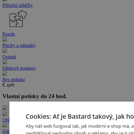
Příruční taštičky
Puzzle
Placky a odznaky
Ostatní
Dárkové poukazy
Bez potisku
zpět
Vlastní potisky do 24 hod.
Cookies: Ať je Bastard takový, jak h
Oblečení s vlastním potiskem
Aby náš web fungoval tak, jak moderní e-shop má, a
Dárky s vlastním potiskem
neobtěžoval nevhodný obsah a reklama, aby se ti př