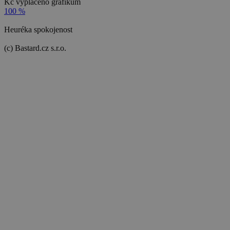
Kč vyplaceno grafikům
100 %
Heuréka spokojenost
(c) Bastard.cz s.r.o.