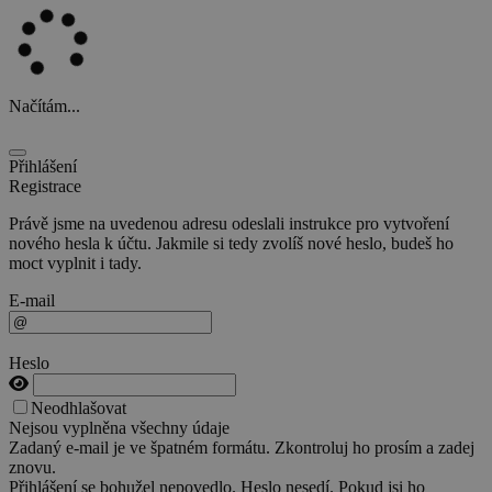
Načítám...
Přihlášení
Registrace
Právě jsme na uvedenou adresu odeslali instrukce pro vytvoření
nového hesla k účtu. Jakmile si tedy zvolíš nové heslo, budeš ho
moct vyplnit i tady.
E-mail
Heslo
Neodhlašovat
Nejsou vyplněna všechny údaje
Zadaný e-mail je ve špatném formátu. Zkontroluj ho prosím a zadej
znovu.
Přihlášení se bohužel nepovedlo. Heslo nesedí. Pokud jsi ho