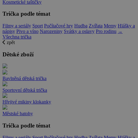
Kosmetické taštičky
Trička podle témat
Filmy a seriály
Sport
Počítačové hry
Hudba
Zvířata
Memy
Hlášky a
nápisy
Pivo a víno
Narozeniny
Svátky a oslavy
Pro rodinu
→
Všechna trička
zpět
Dětské zboží
Bavlněná dětská trička
Sportovní dětská trička
Hřejivé mikiny klokanky
Městské batohy
Trička podle témat
Filmy a seriály
Sport
Počítačové hry
Hudba
Zvířata
Memy
Hlášky a