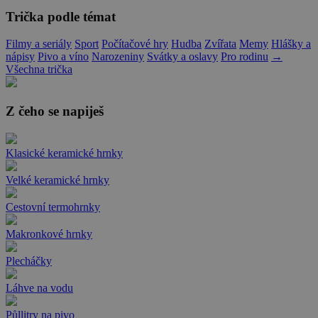
Trička podle témat
Filmy a seriály
Sport
Počítačové hry
Hudba
Zvířata
Memy
Hlášky a
nápisy
Pivo a víno
Narozeniny
Svátky a oslavy
Pro rodinu
→
Všechna trička
Z čeho se napiješ
Klasické keramické hrnky
Velké keramické hrnky
Cestovní termohrnky
Makronkové hrnky
Plecháčky
Láhve na vodu
Půllitry na pivo