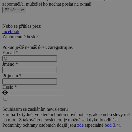
zapomněl/a, můžeš si ho nechat poslat na e-mail.
Přihlásit se
Nebo se přihlas přes:
facebook
Zapomenuté heslo?
Pokud ještě nemáš účet,
zaregistruj se
.
E-mail *
Jméno *
Příjmení *
Heslo *
Souhlasím se zasíláním newsletteru
zhruba 1x týdně, ve kterém budou nové potisky, akce nebo slevy mě
na míru. Z takového newsletteru je možné se kdykoliv odhlásit.
Podmínky ochrany osobních údajů jsou
zde
(speciálně
bod 3.4
).