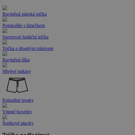
Bavlněná pánská trička
Polokošile s límečkem
Sportovní funkční trička
Trička s dlouhým rukávem
Bavlněná tílka
Hřejivé mikiny
Pohodlné trenky
Vtipné boxerky
Šortkové plavky
Trička podle témat