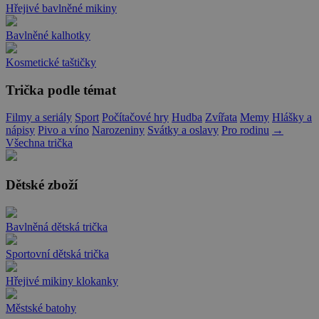
Hřejivé bavlněné mikiny
Bavlněné kalhotky
Kosmetické taštičky
Trička podle témat
Filmy a seriály
Sport
Počítačové hry
Hudba
Zvířata
Memy
Hlášky a
nápisy
Pivo a víno
Narozeniny
Svátky a oslavy
Pro rodinu
→
Všechna trička
Dětské zboží
Bavlněná dětská trička
Sportovní dětská trička
Hřejivé mikiny klokanky
Městské batohy