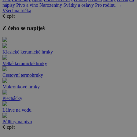
nápisy
Pivo a víno
Narozeniny
Svátky a oslavy
Pro rodinu
→
Všechna trička
zpět
Z čeho se napiješ
Klasické keramické hrnky
Velké keramické hrnky
Cestovní termohrnky
Makronkové hrnky
Plecháčky
Láhve na vodu
Půllitry na pivo
zpět