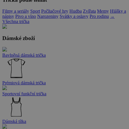
Filmy a seriály
Sport
Počítačové hry
Hudba
Zvířata
Memy
Hlášky a
nápisy
Pivo a víno
Narozeniny
Svátky a oslavy
Pro rodinu
→
Všechna trička
Dámské zboží
Bavlněná dámská trička
Prémiová dámská trička
Sportovní funkční trička
Dámská tílka