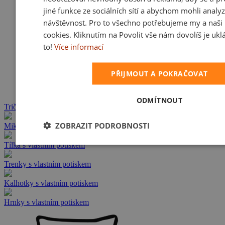
jiné funkce ze sociálních sítí a abychom mohli analy
návštěvnost. Pro to všechno potřebujeme my a naši 
cookies. Kliknutím na Povolit vše nám dovolíš je ukl
to!
Více informací
PŘIJMOUT A POKRAČOVAT
ODMÍTNOUT
Trička s vlastním potiskem
ZOBRAZIT PODROBNOSTI
Mikiny s vlastním potiskem
Tílka s vlastním potiskem
Trenky s vlastním potiskem
Kalhotky s vlastním potiskem
Hrnky s vlastním potiskem