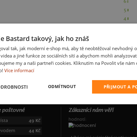
6
5
4
3
2
je Bastard takový, jak ho znáš
1
oval tak, jak moderní e-shop má, aby tě neobtěžoval nevhodný o
a videa a jiné funkce ze sociálních sítí a abychom mohli analyzova
ujeme my a naši partneři cookies. Kliknutím na Povolit vše nám d
o!
Více informací
91
ODMÍTNOUT
ODROBNOSTI
PŘIJMOUT A 
 poštovné
Zákazníci nám věří
hodnotí:
ísta
49 Kč
řevodem
44 Kč