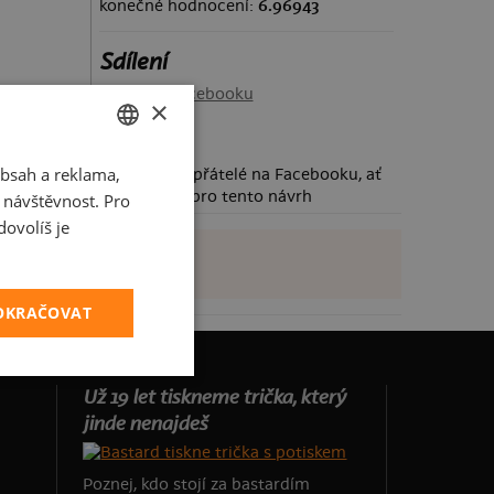
konečné hodnocení:
6.96943
Sdílení
Sdílet na Facebooku
×
bsah a reklama,
CZECH
Požádej své přátelé na Facebooku, ať
taky hlasují pro tento návrh
t návštěvnost. Pro
SLOVAK
ovolíš je
POKRAČOVAT
Už 19 let tiskneme trička, který
jinde nenajdeš
Poznej, kdo stojí za bastardím