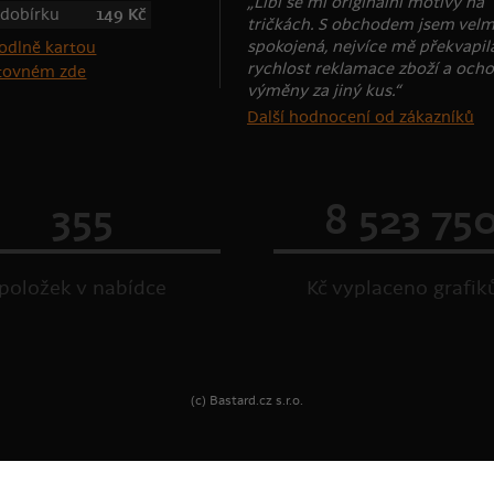
„Líbí se mi originální motivy na
 dobírku
149 Kč
tričkách. S obchodem jsem velm
spokojená, nejvíce mě překvapil
rychlost reklamace zboží a ocho
štovném zde
výměny za jiný kus.“
Další hodnocení od zákazníků
355
8 523 75
položek v nabídce
Kč vyplaceno grafi
(c) Bastard.cz s.r.o.