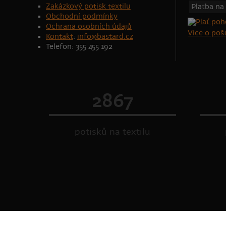
Zakázkový potisk textilu
Platba na
Obchodní podmínky
Ochrana osobních údajů
Více o po
Kontakt
:
info@bastard.cz
Telefon: 355 455 192
2867
potisků na textilu