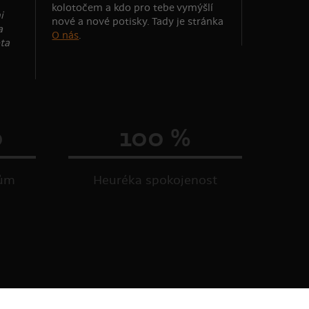
kolotočem a kdo pro tebe vymýšlí
i
nové a nové potisky. Tady je stránka
a
O nás
.
ta
0
100 %
kům
Heuréka spokojenost