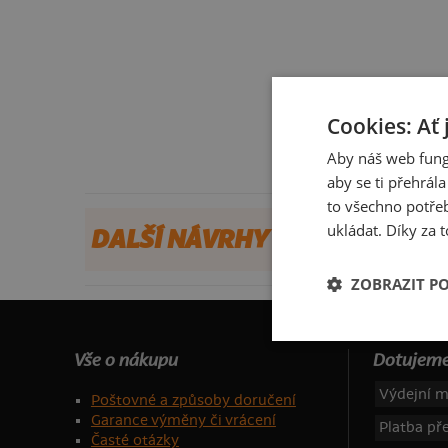
Cookies: Ať 
Aby náš web fung
aby se ti přehrál
to všechno potřeb
ukládat. Díky za t
DALŠÍ NÁVRHY OD DOMINO09
ZOBRAZIT P
Vše o nákupu
Dotujeme
Výdejní m
Poštovné a způsoby doručení
Garance výměny či vrácení
Platba p
Časté otázky