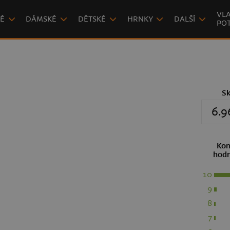
VLA
É
DÁMSKÉ
DĚTSKÉ
HRNKY
DALŠÍ
POT
S
6.9
Kon
hodn
10
9
8
7