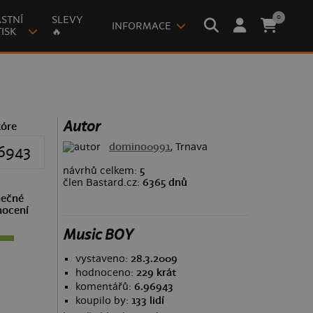
0
STNÍ
SLEVY
INFORMACE
ISK
🔥
Autor
kóre
domino0991
, Trnava
6943
návrhů celkem:
5
člen Bastard.cz:
6365 dnů
ečné
ocení
Music BOY
vystaveno:
28.3.2009
hodnoceno:
229 krát
komentářů:
6.96943
koupilo by:
133 lidí