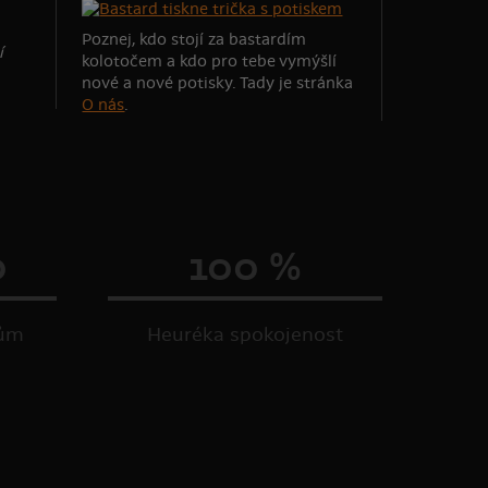
Poznej, kdo stojí za bastardím
í
kolotočem a kdo pro tebe vymýšlí
nové a nové potisky. Tady je stránka
O nás
.
0
100 %
kům
Heuréka spokojenost