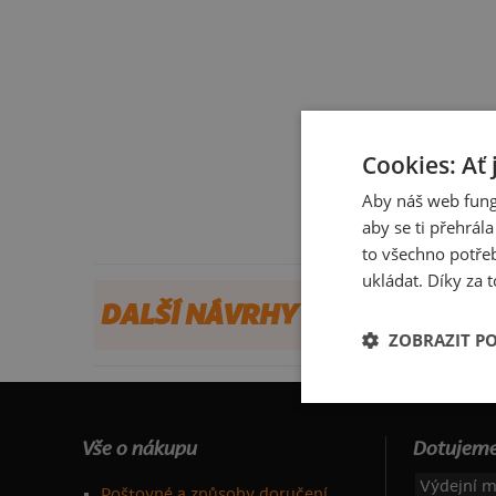
Cookies: Ať 
Aby náš web fung
aby se ti přehrál
to všechno potřeb
ukládat. Díky za t
DALŠÍ NÁVRHY OD DINDY
ZOBRAZIT P
Vše o nákupu
Dotujeme
Výdejní m
Poštovné a způsoby doručení