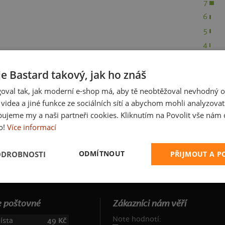
7
6
5
4
3
je Bastard takový, jak ho znáš
2
1
oval tak, jak moderní e-shop má, aby tě neobtěžoval nevhodný o
a videa a jiné funkce ze sociálních sítí a abychom mohli analyzova
ujeme my a naši partneři cookies. Kliknutím na Povolit vše nám d
o!
Více informací
ODMÍTNOUT
ODROBNOSTI
PŘIJMOUT A 
 poštovné
Zákazníci nám věří
Note hodnotí:
ísta
49 Kč