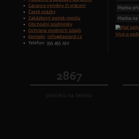
Garance výměny či vrácení
Platba p
Časté otázky
Zakázkový potisk textilu
Platba na
Obchodní podmínky
Ochrana osobních údajů
Více o po
Kontakt
:
info@bastard.cz
Telefon: 355 455 192
2867
potisků na textilu