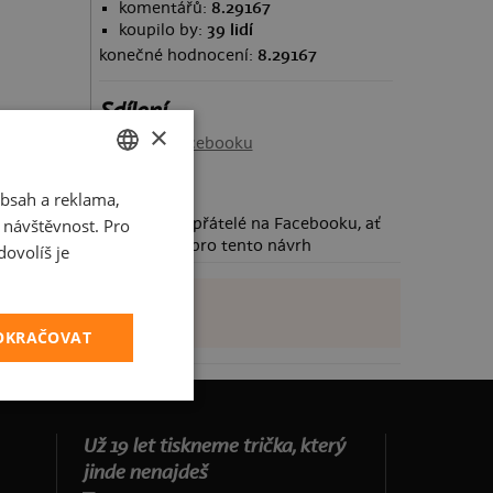
komentářů:
8.29167
koupilo by:
39 lidí
konečné hodnocení:
8.29167
Sdílení
×
Sdílet na Facebooku
bsah a reklama,
CZECH
t návštěvnost. Pro
Požádej své přátelé na Facebooku, ať
SLOVAK
taky hlasují pro tento návrh
ovolíš je
POKRAČOVAT
Už 19 let tiskneme trička, který
jinde nenajdeš