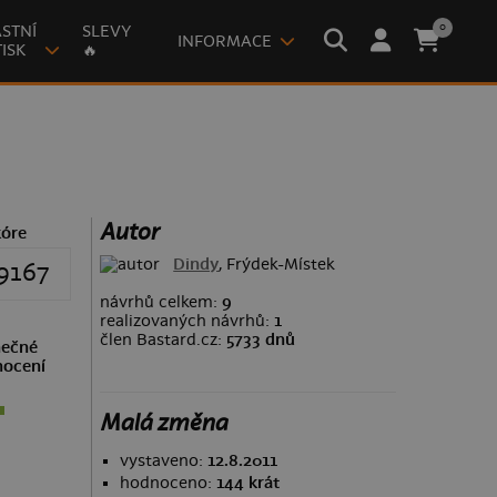
0
STNÍ
SLEVY
INFORMACE
ISK
🔥
Autor
kóre
Dindy
, Frýdek-Místek
9167
návrhů celkem:
9
realizovaných návrhů:
1
člen Bastard.cz:
5733 dnů
ečné
ocení
Malá změna
vystaveno:
12.8.2011
hodnoceno:
144 krát