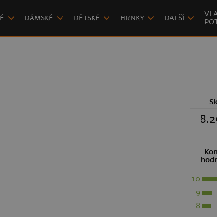
VLA
É
DÁMSKÉ
DĚTSKÉ
HRNKY
DALŠÍ
POT
S
8.2
Kon
hodn
10
9
8