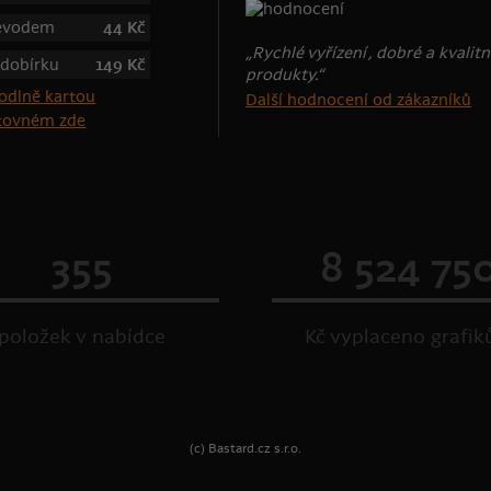
řevodem
44 Kč
„Rychlé vyřízení , dobré a kvalitn
 dobírku
149 Kč
produkty.“
Další hodnocení od zákazníků
štovném zde
355
8 524 75
položek v nabídce
Kč vyplaceno grafi
(c) Bastard.cz s.r.o.