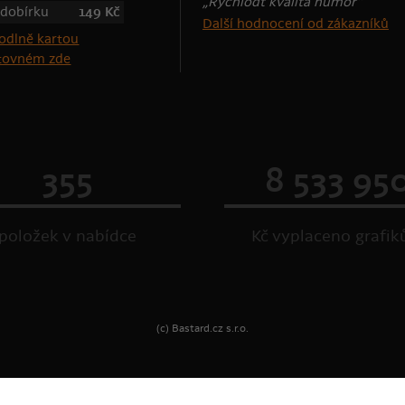
„Rychlodt kvalita humor“
 dobírku
149 Kč
Další hodnocení od zákazníků
štovném zde
355
8 533 95
položek v nabídce
Kč vyplaceno grafi
(c) Bastard.cz s.r.o.