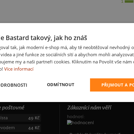
1
je Bastard takový, jak ho znáš
oval tak, jak moderní e-shop má, aby tě neobtěžoval nevhodný o
a videa a jiné funkce ze sociálních sítí a abychom mohli analyzova
ujeme my a naši partneři cookies. Kliknutím na Povolit vše nám d
o!
Více informací
K
ODMÍTNOUT
ODROBNOSTI
PŘIJMOUT A 
 poštovné
Zákazníci nám věří
hodnotí:
ísta
49 Kč
řevodem
44 Kč