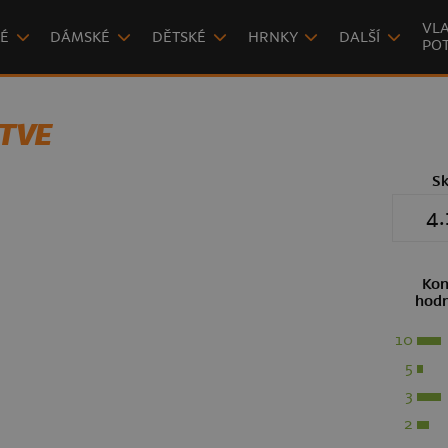
VLA
É
DÁMSKÉ
DĚTSKÉ
HRNKY
DALŠÍ
POT
STVE
S
4.
Kon
hodn
10
5
3
2