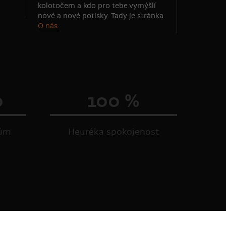
kolotočem a kdo pro tebe vymýšlí
nové a nové potisky. Tady je stránka
O nás
.
0
100 %
kům
Heuréka spokojenost