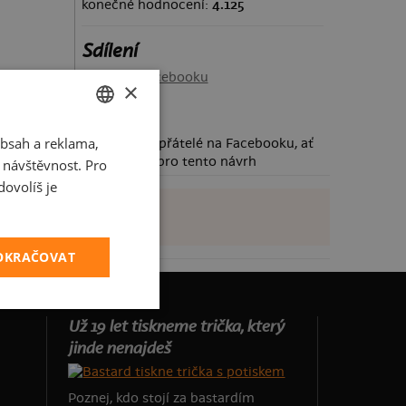
konečné hodnocení:
4.125
Sdílení
Sdílet na Facebooku
×
bsah a reklama,
CZECH
Požádej své přátelé na Facebooku, ať
taky hlasují pro tento návrh
t návštěvnost. Pro
SLOVAK
ovolíš je
POKRAČOVAT
Už 19 let tiskneme trička, který
jinde nenajdeš
Poznej, kdo stojí za bastardím