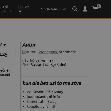
0
STNÍ
SLEVY
INFORMACE
ISK
🔥
Autor
kóre
Wobegonk
, Šternberk
125
návrhů celkem:
17
člen Bastard.cz:
6316 dnů
ečné
ocení
kun ale bez usi to me stve
vystaveno:
26.4.2009
hodnoceno:
16 krát
komentářů:
4.125
koupilo by:
2 lidí