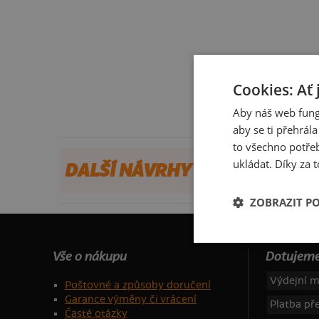
Cookies: Ať 
Aby náš web fung
aby se ti přehrál
to všechno potřeb
ukládat. Díky za t
DALŠÍ NÁVRHY OD WOBEGON
ZOBRAZIT P
Vše o nákupu
Dotujeme
Výdejní m
Poštovné a způsoby doručení
Garance výměny či vrácení
Platba p
Časté otázky