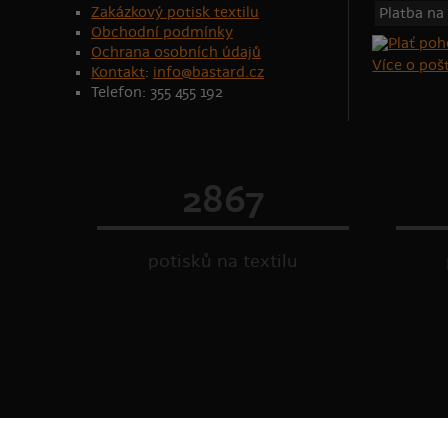
Zakázkový potisk textilu
Platba na
Obchodní podmínky
Ochrana osobních údajů
Více o po
Kontakt
:
info@bastard.cz
Telefon: 355 455 192
2867
potisků na textilu