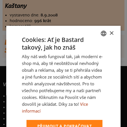
Kaštany
vystaveno dne:
8.9.2008
hodnoceno:
996 krát
komentářů:
0
×
Cookies: Ať je Bastard
DALŠÍ NÁVRHY OD DENISA
takový, jak ho znáš
CZECH
ŠVECOVÁ
Aby náš web fungoval tak, jak moderní e-
SLOVAK
shop má, aby tě neobtěžoval nevhodný
obsah a reklama, aby se ti přehrála videa
a jiné funkce ze sociálních sítí a abychom
mohli analyzovat návštěvnost. Pro to
Vše o nákupu
všechno potřebujeme my a naši partneři
Poštovné a způsoby doručení
cookies. Kliknutím na Povolit vše nám
Garance výměny či vrácení
dovolíš je ukládat. Díky za to!
Více
Časté otázky
informací
Zakázkový potisk textilu
Obchodní podmínky
Ochrana osobních údajů
PŘIJMOUT A POKRAČOVAT