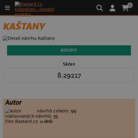
0
KAŠTANY
KOUPIT
Skóre
8.29217
Autor
návrhů celkem:
99
realizovaných návrhů:
35
člen Bastard.cz:
0 dnů