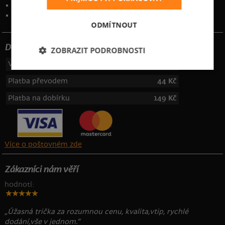
Kontakt
:
info@bastard.cz
Telefon: 355 455 192
ODMÍTNOUT
Dotujeme poštovné
ZOBRAZIT PODROBNOSTI
Výdejní místa
49 Kč
Platba převodem
44 Kč
Platba na dobírku
149 Kč
Více o poštovném zde
Zákazníci nám věří
hodnotí:
„Úžasná trička za rozumnou cenu, kvalita,vtip, rychlé
dodání,vše v jednom.“