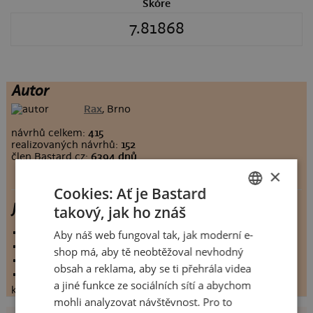
Skóre
7.81868
Autor
Rax
, Brno
návrhů celkem:
415
realizovaných návrhů:
152
člen Bastard.cz:
6394 dnů
×
Cookies: Ať je Bastard
Jeeee!!!
takový, jak ho znáš
CZECH
vystaveno:
24.2.2009
Aby náš web fungoval tak, jak moderní e-
SLOVAK
hodnoceno:
182 krát
shop má, aby tě neobtěžoval nevhodný
komentářů:
7.81868
obsah a reklama, aby se ti přehrála videa
koupilo by:
105 lidí
a jiné funkce ze sociálních sítí a abychom
konečné hodnocení:
7.81868
mohli analyzovat návštěvnost. Pro to