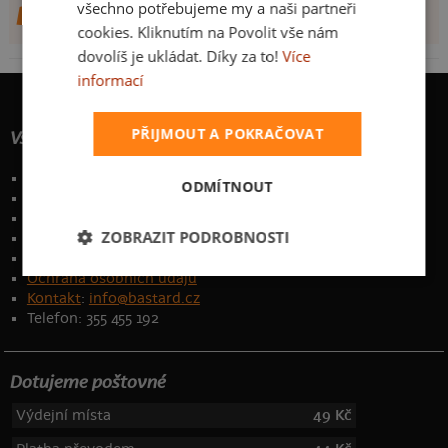
všechno potřebujeme my a naši partneři
DALŠÍ NÁVRHY OD RAX
cookies. Kliknutím na Povolit vše nám
dovolíš je ukládat. Díky za to!
Více
informací
PŘIJMOUT A POKRAČOVAT
Vše o nákupu
Poštovné a způsoby doručení
ODMÍTNOUT
Garance výměny či vrácení
Časté otázky
ZOBRAZIT PODROBNOSTI
Zakázkový potisk textilu
Obchodní podmínky
Ochrana osobních údajů
Kontakt
:
info@bastard.cz
Telefon: 355 455 192
Dotujeme poštovné
Výdejní místa
49 Kč