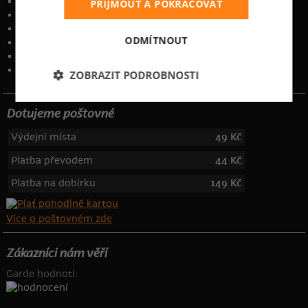
Časté otázky
PŘIJMOUT A POKRAČOVAT
Zakázkový potisk textilu
Obchodní podmínky
ODMÍTNOUT
Ochrana osobních údajů
Kontakt
:
info@bastard.cz
Telefon: 355 455 192
ZOBRAZIT PODROBNOSTI
Dotujeme poštovné
Výdejní místa
49 Kč
Platba převodem
44 Kč
Platba na dobírku
149 Kč
Více o poštovném zde
Zákazníci nám věří
Garde hodnotí: