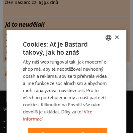
člen Bastard.cz:
6394 dnů
Já to neudělal!
vystaveno:
28.10.2012
×
hodnoceno:
102 krát
Cookies: Ať je Bastard
komentářů:
8.80392
takový, jak ho znáš
koupilo by:
41 lidí
CZECH
konečné hodnocení:
8.80392
Aby náš web fungoval tak, jak moderní e-
SLOVAK
shop má, aby tě neobtěžoval nevhodný
DALŠÍ NÁVRHY OD RAX
obsah a reklama, aby se ti přehrála videa
a jiné funkce ze sociálních sítí a abychom
mohli analyzovat návštěvnost. Pro to
všechno potřebujeme my a naši partneři
cookies. Kliknutím na Povolit vše nám
Vše o nákupu
dovolíš je ukládat. Díky za to!
Více
informací
Poštovné a způsoby doručení
Garance výměny či vrácení