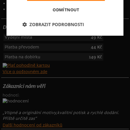
Kontakt
:
info@bastard.cz
Telefon: 355 455 192
ODMÍTNOUT
ZOBRAZIT PODROBNOSTI
Dotujeme poštovné
Výdejní místa
49 Kč
Platba převodem
44 Kč
Platba na dobírku
149 Kč
Více o poštovném zde
Zákazníci nám věří
hodnotí:
„Vtipné a originální motivy,kvalitní potisk a rychlé dodání.
Příště určitě zas“
Další hodnocení od zákazníků