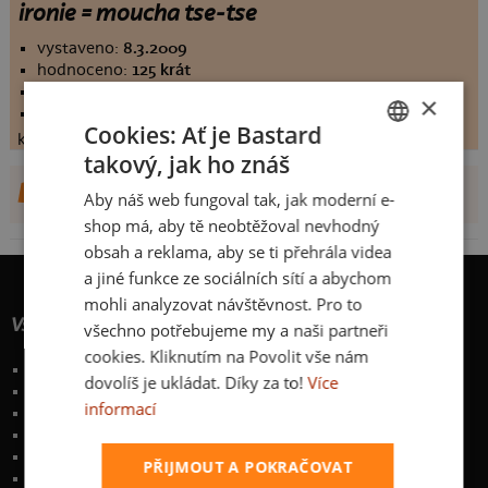
ironie = moucha tse-tse
vystaveno:
8.3.2009
hodnoceno:
125 krát
komentářů:
7.032
×
koupilo by:
65 lidí
Cookies: Ať je Bastard
konečné hodnocení:
7.032
takový, jak ho znáš
CZECH
DALŠÍ NÁVRHY OD LABI
Aby náš web fungoval tak, jak moderní e-
SLOVAK
shop má, aby tě neobtěžoval nevhodný
obsah a reklama, aby se ti přehrála videa
a jiné funkce ze sociálních sítí a abychom
mohli analyzovat návštěvnost. Pro to
Vše o nákupu
všechno potřebujeme my a naši partneři
cookies. Kliknutím na Povolit vše nám
Poštovné a způsoby doručení
dovolíš je ukládat. Díky za to!
Více
Garance výměny či vrácení
informací
Časté otázky
Zakázkový potisk textilu
Obchodní podmínky
PŘIJMOUT A POKRAČOVAT
Ochrana osobních údajů