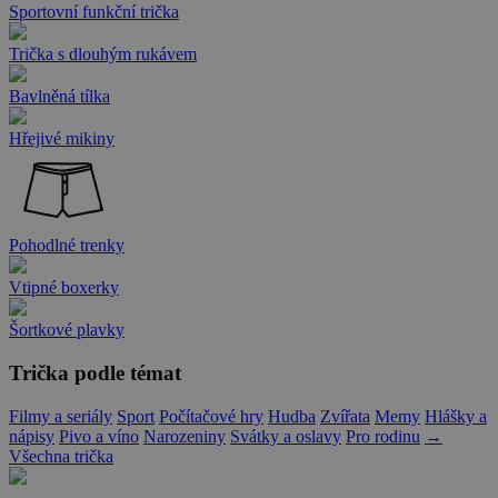
Sportovní funkční trička
Trička s dlouhým rukávem
Bavlněná tílka
Hřejivé mikiny
Pohodlné trenky
Vtipné boxerky
Šortkové plavky
Trička podle témat
Filmy a seriály
Sport
Počítačové hry
Hudba
Zvířata
Memy
Hlášky a
nápisy
Pivo a víno
Narozeniny
Svátky a oslavy
Pro rodinu
→
Všechna trička