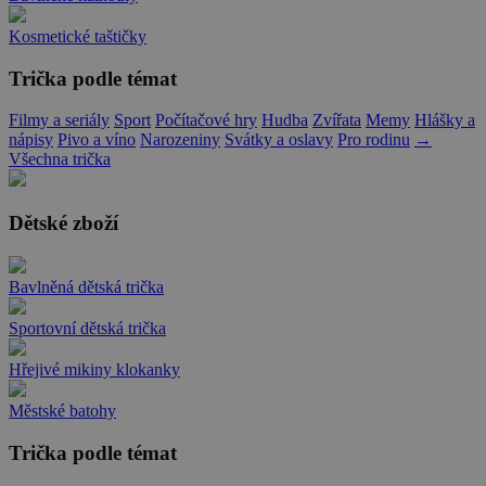
Kosmetické taštičky
Trička podle témat
Filmy a seriály
Sport
Počítačové hry
Hudba
Zvířata
Memy
Hlášky a
nápisy
Pivo a víno
Narozeniny
Svátky a oslavy
Pro rodinu
→
Všechna trička
Dětské zboží
Bavlněná dětská trička
Sportovní dětská trička
Hřejivé mikiny klokanky
Městské batohy
Trička podle témat