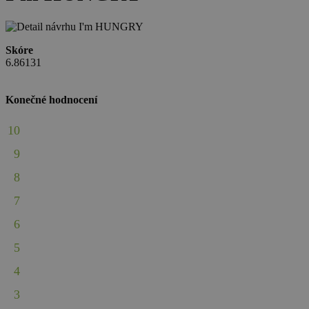
Skóre
6.86131
Konečné hodnocení
10
9
8
7
6
5
4
3