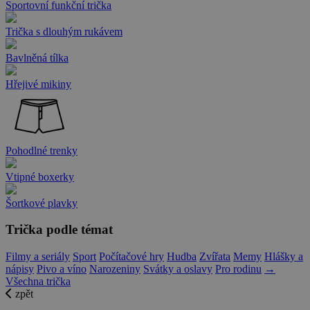
Sportovní funkční trička
Trička s dlouhým rukávem
Bavlněná tílka
Hřejivé mikiny
Pohodlné trenky
Vtipné boxerky
Šortkové plavky
Trička podle témat
Filmy a seriály
Sport
Počítačové hry
Hudba
Zvířata
Memy
Hlášky a
nápisy
Pivo a víno
Narozeniny
Svátky a oslavy
Pro rodinu
→
Všechna trička
zpět