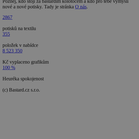
Poznej, kdo stojí za bastardím kolotočem a kdo pro tebe vymýšlí
nové a nové potisky. Tady je stránka
O nás
.
2867
potisků na textilu
355
položek v nabídce
8 523 350
Kč vyplaceno grafikům
100 %
Heuréka spokojenost
(c) Bastard.cz s.r.o.