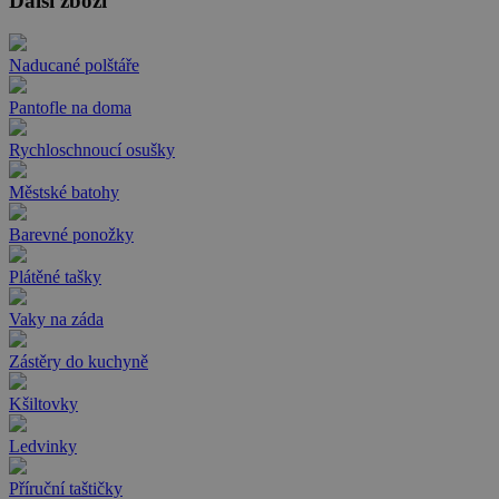
Další zboží
Naducané polštáře
Pantofle na doma
Rychloschnoucí osušky
Městské batohy
Barevné ponožky
Plátěné tašky
Vaky na záda
Zástěry do kuchyně
Kšiltovky
Ledvinky
Příruční taštičky