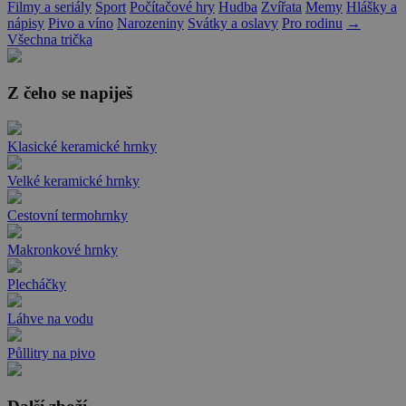
Filmy a seriály
Sport
Počítačové hry
Hudba
Zvířata
Memy
Hlášky a
nápisy
Pivo a víno
Narozeniny
Svátky a oslavy
Pro rodinu
→
Všechna trička
Z čeho se napiješ
Klasické keramické hrnky
Velké keramické hrnky
Cestovní termohrnky
Makronkové hrnky
Plecháčky
Láhve na vodu
Půllitry na pivo