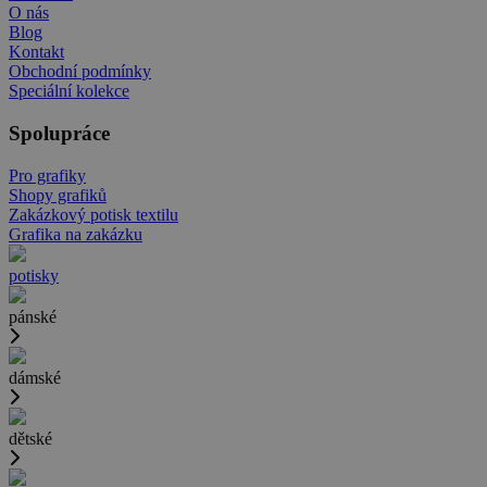
O nás
Blog
Kontakt
Obchodní podmínky
Speciální kolekce
Spolupráce
Pro grafiky
Shopy grafiků
Zakázkový potisk textilu
Grafika na zakázku
potisky
pánské
dámské
dětské