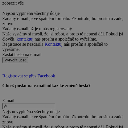
zobrazit vše
Nejsou vyplněna všechny údaje
Zadaný e-mail je ve špatném formátu. Zkontroluj ho prosím a zadej
znovu.
Zadaný e-mail už je u nás registrovaný
Naše systémy si myslí, že jsi robot, a proto tě nepustí dál. Pokud jsi
člověk,
kontaktuj
nás prosím a společně to vyřešíme.
Registrace se nezdařila.
Kontaktuj
nás prosím a společně to
vyřešíme.
Zaslat heslo na e-mail
Vytvořit účet
Registrovat se přes Facebook
Chceš poslat na e-mail odkaz ke změně hesla?
E-mail
Nejsou vyplněna všechny údaje
Zadaný e-mail je ve špatném formátu. Zkontroluj ho prosím a zadej
znovu.
Naše systémy si myslí, že jsi robot, a proto tě nepustí dál. Pokud jsi