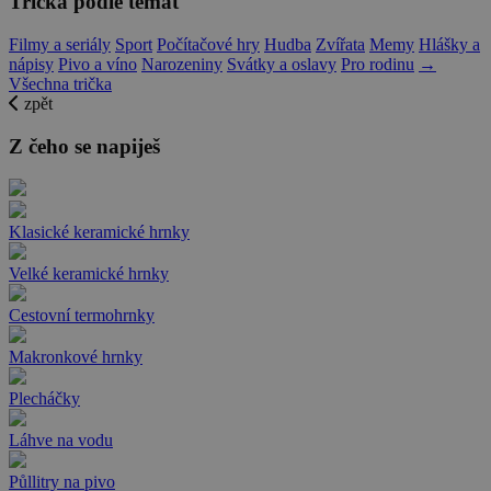
Trička podle témat
Filmy a seriály
Sport
Počítačové hry
Hudba
Zvířata
Memy
Hlášky a
nápisy
Pivo a víno
Narozeniny
Svátky a oslavy
Pro rodinu
→
Všechna trička
zpět
Z čeho se napiješ
Klasické keramické hrnky
Velké keramické hrnky
Cestovní termohrnky
Makronkové hrnky
Plecháčky
Láhve na vodu
Půllitry na pivo