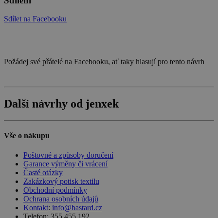
Sdílení
Sdílet na Facebooku
Požádej své přátelé na Facebooku, ať taky hlasují pro tento návrh
Další návrhy od jenxek
Vše o nákupu
Poštovné a způsoby doručení
Garance výměny či vrácení
Časté otázky
Zakázkový potisk textilu
Obchodní podmínky
Ochrana osobních údajů
Kontakt
:
info@bastard.cz
Telefon: 355 455 192