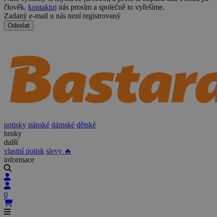
člověk,
kontaktuj
nás prosím a společně to vyřešíme.
Zadaný e-mail u nás není registrovaný
Odeslat
potisky
pánské
dámské
dětské
hrnky
další
vlastní potisk
slevy 🔥
informace
0