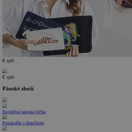
zpět
zpět
Pánské zboží
Bavlněná pánská trička
Polokošile s límečkem