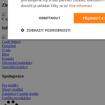
Zlevněné zboží
dovolíš je ukládat. Díky za to!
Více informací
ODMÍTNOUT
PŘIJMOUT A
zpět
Informace
ZOBRAZIT PODROBNOSTI
Časté dotazy
Doručení
O nás
Blog
Kontakt
Obchodní podmínky
Speciální kolekce
Spolupráce
Pro grafiky
Shopy grafiků
Zakázkový potisk textilu
Grafika na zakázku