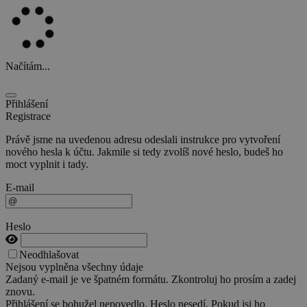
Načítám...
Přihlášení
Registrace
Právě jsme na uvedenou adresu odeslali instrukce pro vytvoření
nového hesla k účtu. Jakmile si tedy zvolíš nové heslo, budeš ho
moct vyplnit i tady.
E-mail
Heslo
Neodhlašovat
Nejsou vyplněna všechny údaje
Zadaný e-mail je ve špatném formátu. Zkontroluj ho prosím a zadej
znovu.
Přihlášení se bohužel nepovedlo. Heslo nesedí. Pokud jsi ho