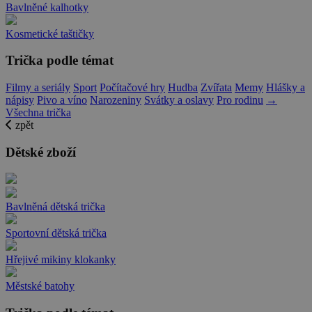
Bavlněné kalhotky
Kosmetické taštičky
Trička podle témat
Filmy a seriály
Sport
Počítačové hry
Hudba
Zvířata
Memy
Hlášky a
nápisy
Pivo a víno
Narozeniny
Svátky a oslavy
Pro rodinu
→
Všechna trička
zpět
Dětské zboží
Bavlněná dětská trička
Sportovní dětská trička
Hřejivé mikiny klokanky
Městské batohy