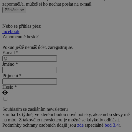
zapomněl/a, můžeš si ho nechat poslat na e-mail.
Přihlásit se
Nebo se přihlas přes:
facebook
Zapomenuté heslo?
Pokud ještě nemáš účet,
zaregistruj se
.
E-mail *
Jméno *
Příjmení *
Heslo *
Souhlasím se zasíláním newsletteru
zhruba 1x týdně, ve kterém budou nové potisky, akce nebo slevy mě
na míru. Z takového newsletteru je možné se kdykoliv odhlásit.
Podmínky ochrany osobních údajů jsou
zde
(speciálně
bod 3.4
).