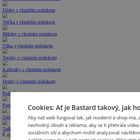
Dárky s vlastním potiskem
Trička s vlastním potiskem
Mikiny s vlastním potiskem
Tílka s vlastním potiskem
Trenky s vlastním potiskem
Kalhotky s vlastním potiskem
Hrnky s vlastním potiskem
Polštáře s vlastním potiskem
Pantofle s vlastním potiskem
Cookies: Ať je Bastard takový, jak h
Aby náš web fungoval tak, jak moderní e-shop má, 
Zástěry s vlastním potiskem
nevhodný obsah a reklama, aby se ti přehrála videa 
Tašky s vlastním potiskem
sociálních sítí a abychom mohli analyzovat návštěvn
zpět
potřebujeme my a naši partneři cookies. Kliknutím 