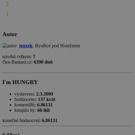
2
1
Autor
jenxek
, Bystřice pod Hostýnem
návrhů celkem:
7
člen Bastard.cz:
6390 dnů
I'm HUNGRY
vystaveno:
2.3.2009
hodnoceno:
137 krát
komentářů:
6.86131
koupilo by:
66 lidí
konečné hodnocení:
6.86131