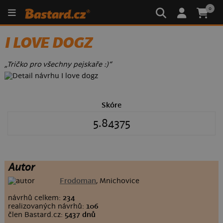
0
I LOVE DOGZ
„Tričko pro všechny pejskaře :)“
Skóre
5.84375
Autor
Frodoman
, Mnichovice
návrhů celkem:
234
realizovaných návrhů:
106
člen Bastard.cz:
5437 dnů