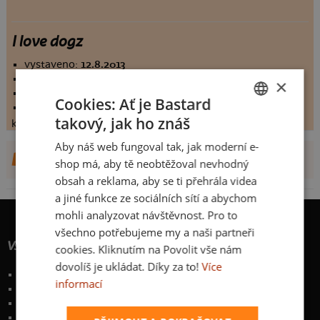
I love dogz
vystaveno:
12.8.2013
hodnoceno:
32 krát
×
komentářů:
5.84375
Cookies: Ať je Bastard
koupilo by:
3 lidí
takový, jak ho znáš
konečné hodnocení:
5.84375
CZECH
Aby náš web fungoval tak, jak moderní e-
SLOVAK
DALŠÍ NÁVRHY OD FRODOMAN
shop má, aby tě neobtěžoval nevhodný
obsah a reklama, aby se ti přehrála videa
a jiné funkce ze sociálních sítí a abychom
mohli analyzovat návštěvnost. Pro to
všechno potřebujeme my a naši partneři
Vše o nákupu
cookies. Kliknutím na Povolit vše nám
dovolíš je ukládat. Díky za to!
Více
Poštovné a způsoby doručení
informací
Garance výměny či vrácení
Časté otázky
Zakázkový potisk textilu