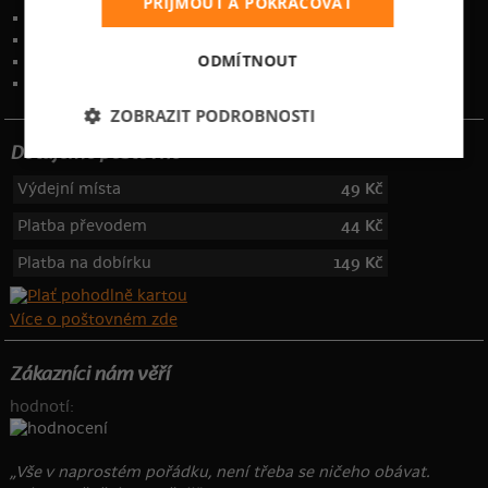
PŘIJMOUT A POKRAČOVAT
Obchodní podmínky
Ochrana osobních údajů
ODMÍTNOUT
Kontakt
:
info@bastard.cz
Telefon: 355 455 192
ZOBRAZIT PODROBNOSTI
Dotujeme poštovné
Výdejní místa
49 Kč
Platba převodem
44 Kč
Platba na dobírku
149 Kč
Více o poštovném zde
Zákazníci nám věří
hodnotí:
„Vše v naprostém pořádku, není třeba se ničeho obávat.