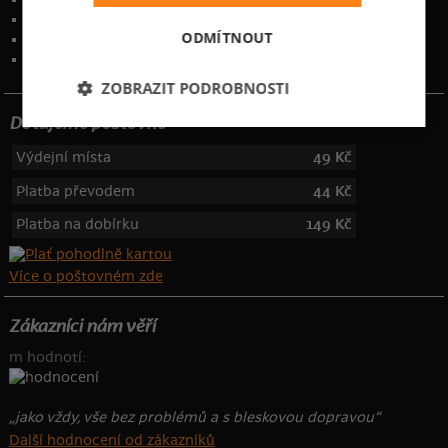
Ochrana osobních údajů
ODMÍTNOUT
Kontakt
:
info@bastard.cz
Telefon: 355 455 192
ZOBRAZIT PODROBNOSTI
Dotujeme poštovné
Výdejní místa
49 Kč
Platba převodem
44 Kč
Platba na dobírku
149 Kč
Více o poštovném zde
Zákazníci nám věří
m hodnotí:
„jako vždy, vše bez problémů a s bleskovou dopravou“
Další hodnocení od zákazníků