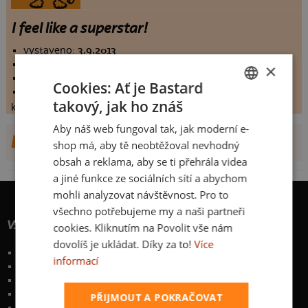
I feel like a superstar!
vystaveno:
3.9.2013
hodnoceno:
15 krát
×
komentářů:
3.13333
Cookies: Ať je Bastard
koupilo by:
2 lidí
takový, jak ho znáš
konečné hodnocení:
3.13333
CZECH
Aby náš web fungoval tak, jak moderní e-
SLOVAK
DALŠÍ NÁVRHY OD ODIK
shop má, aby tě neobtěžoval nevhodný
obsah a reklama, aby se ti přehrála videa
a jiné funkce ze sociálních sítí a abychom
mohli analyzovat návštěvnost. Pro to
všechno potřebujeme my a naši partneři
Vše o nákupu
cookies. Kliknutím na Povolit vše nám
dovolíš je ukládat. Díky za to!
Více
Poštovné a způsoby doručení
informací
Garance výměny či vrácení
Časté otázky
Zakázkový potisk textilu
PŘIJMOUT A POKRAČOVAT
Obchodní podmínky