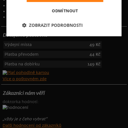
Ochrana osobních údajů
ODMÍTNOUT
Kontakt
:
info@bastard.cz
Telefon: 355 455 192
ZOBRAZIT PODROBNOSTI
Dotujeme poštovné
Výdejní místa
49 Kč
Platba převodem
44 Kč
Platba na dobírku
149 Kč
Více o poštovném zde
Zákazníci nám věří
doktorka hodnotí:
„vždy je z čeho vybrat“
Další hodnocení od zákazníků