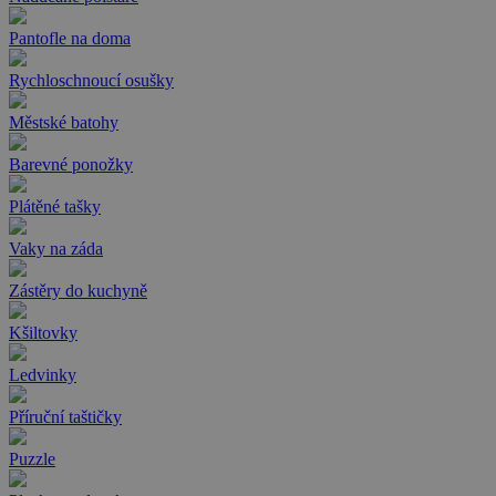
Pantofle na doma
Rychloschnoucí osušky
Městské batohy
Barevné ponožky
Plátěné tašky
Vaky na záda
Zástěry do kuchyně
Kšiltovky
Ledvinky
Příruční taštičky
Puzzle