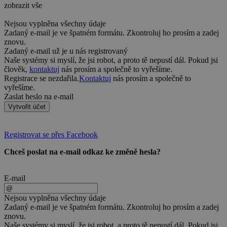
zobrazit vše
Nejsou vyplněna všechny údaje
Zadaný e-mail je ve špatném formátu. Zkontroluj ho prosím a zadej
znovu.
Zadaný e-mail už je u nás registrovaný
Naše systémy si myslí, že jsi robot, a proto tě nepustí dál. Pokud jsi
člověk,
kontaktuj
nás prosím a společně to vyřešíme.
Registrace se nezdařila.
Kontaktuj
nás prosím a společně to
vyřešíme.
Zaslat heslo na e-mail
Vytvořit účet
Registrovat se přes Facebook
Chceš poslat na e-mail odkaz ke změně hesla?
E-mail
Nejsou vyplněna všechny údaje
Zadaný e-mail je ve špatném formátu. Zkontroluj ho prosím a zadej
znovu.
Naše systémy si myslí, že jsi robot, a proto tě nepustí dál. Pokud jsi