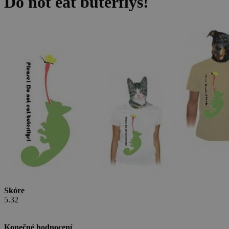
Do not eat buterflys!
Skóre
5.32
Konečné hodnocení