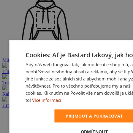
Cookies: Ať je Bastard takový, jak h
Mikiny s vlastním potiskem
Aby náš web fungoval tak, jak moderní e-shop má, a
neobtěžoval nevhodný obsah a reklama, aby se ti př
Tílka s vlastním potiskem
jiné funkce ze sociálních sítí a abychom mohli analy
Trenky s vlastním potiskem
návštěvnost. Pro to všechno potřebujeme my a naši 
cookies. Kliknutím na Povolit vše nám dovolíš je ukl
Kalhotky s vlastním potiskem
to!
Více informací
Hrnky s vlastním potiskem
PŘIJMOUT A POKRAČOVAT
ODMÍTNOUT