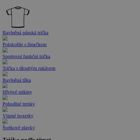
Bavlněná pánská trička
Polokošile s límečkem
Sportovní funkční trička
Trička s dlouhým rukávem
Bavlněná tílka
Hřejivé mikiny
Pohodlné trenky
Vtipné boxerky
Šortkové plavky
Trička podle témat