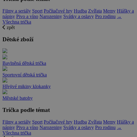
Filmy a seriály
Sport
Počítačové hry
Hudba
Zvířata
Memy
Hlášky a
nápisy
Pivo a víno
Narozeniny
Svátky a oslavy
Pro rodinu
→
Všechna trička
zpět
Dětské zboží
Bavlněná dětská trička
Sportovní dětská trička
Hřejivé mikiny klokanky
Městské batohy
Trička podle témat
Filmy a seriály
Sport
Počítačové hry
Hudba
Zvířata
Memy
Hlášky a
nápisy
Pivo a víno
Narozeniny
Svátky a oslavy
Pro rodinu
→
Všechna trička