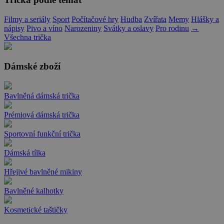
Filmy a seriály
Sport
Počítačové hry
Hudba
Zvířata
Memy
Hlášky a
nápisy
Pivo a víno
Narozeniny
Svátky a oslavy
Pro rodinu
→
Všechna trička
Dámské zboží
Bavlněná dámská trička
Prémiová dámská trička
Sportovní funkční trička
Dámská tílka
Hřejivé bavlněné mikiny
Bavlněné kalhotky
Kosmetické taštičky