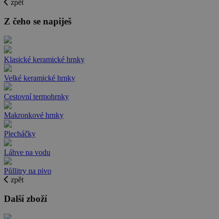
zpět
Z čeho se napiješ
Klasické keramické hrnky
Velké keramické hrnky
Cestovní termohrnky
Makronkové hrnky
Plecháčky
Láhve na vodu
Půllitry na pivo
zpět
Další zboží