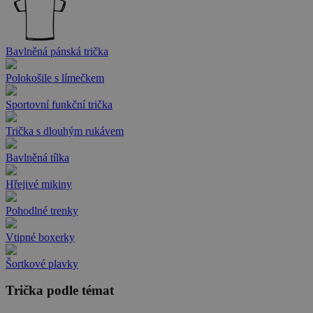
Bavlněná pánská trička
Polokošile s límečkem
Sportovní funkční trička
Trička s dlouhým rukávem
Bavlněná tílka
Hřejivé mikiny
Pohodlné trenky
Vtipné boxerky
Šortkové plavky
Trička podle témat