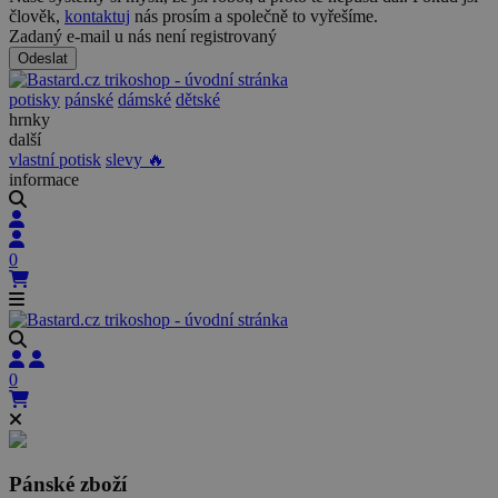
člověk,
kontaktuj
nás prosím a společně to vyřešíme.
Zadaný e-mail u nás není registrovaný
Odeslat
potisky
pánské
dámské
dětské
hrnky
další
vlastní potisk
slevy 🔥
informace
0
0
Pánské zboží