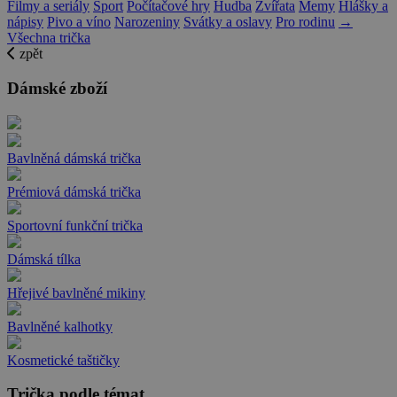
Filmy a seriály
Sport
Počítačové hry
Hudba
Zvířata
Memy
Hlášky a
nápisy
Pivo a víno
Narozeniny
Svátky a oslavy
Pro rodinu
→
Všechna trička
zpět
Dámské zboží
Bavlněná dámská trička
Prémiová dámská trička
Sportovní funkční trička
Dámská tílka
Hřejivé bavlněné mikiny
Bavlněné kalhotky
Kosmetické taštičky
Trička podle témat