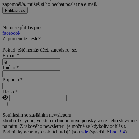
zapomněl/a, můžeš si ho nechat poslat na e-mail.
Přihlásit se
Nebo se přihlas přes:
facebook
Zapomenuté heslo?
Pokud ještě nemáš účet,
zaregistruj se
.
E-mail *
Jméno *
Příjmení *
Heslo *
Souhlasím se zasíláním newsletteru
zhruba 1x týdně, ve kterém budou nové potisky, akce nebo slevy mě
na míru. Z takového newsletteru je možné se kdykoliv odhlásit.
Podmínky ochrany osobních údajů jsou
zde
(speciálně
bod 3.4
).