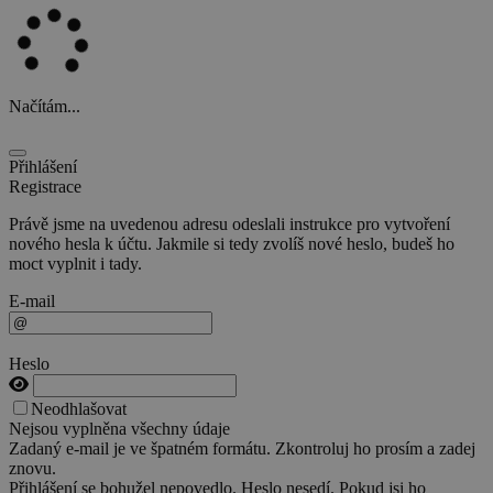
Načítám...
Přihlášení
Registrace
Právě jsme na uvedenou adresu odeslali instrukce pro vytvoření
nového hesla k účtu. Jakmile si tedy zvolíš nové heslo, budeš ho
moct vyplnit i tady.
E-mail
Heslo
Neodhlašovat
Nejsou vyplněna všechny údaje
Zadaný e-mail je ve špatném formátu. Zkontroluj ho prosím a zadej
znovu.
Přihlášení se bohužel nepovedlo. Heslo nesedí. Pokud jsi ho