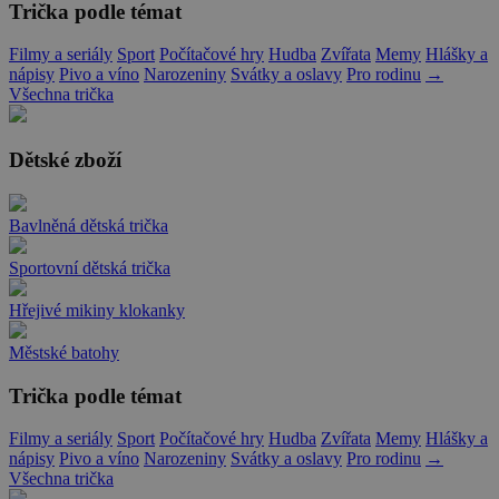
Trička podle témat
Filmy a seriály
Sport
Počítačové hry
Hudba
Zvířata
Memy
Hlášky a
nápisy
Pivo a víno
Narozeniny
Svátky a oslavy
Pro rodinu
→
Všechna trička
Dětské zboží
Bavlněná dětská trička
Sportovní dětská trička
Hřejivé mikiny klokanky
Městské batohy
Trička podle témat
Filmy a seriály
Sport
Počítačové hry
Hudba
Zvířata
Memy
Hlášky a
nápisy
Pivo a víno
Narozeniny
Svátky a oslavy
Pro rodinu
→
Všechna trička