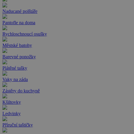
Naducané polštáře
Pantofle na doma
Rychloschnoucí osušky
Městské batohy
Barevné ponožky
Plátěné tašky
Vaky na záda
Zástěry do kuchyně
Kšiltovky
Ledvinky
Příruční taštičky