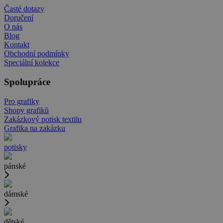
Časté dotazy
Doručení
O nás
Blog
Kontakt
Obchodní podmínky
Speciální kolekce
Spolupráce
Pro grafiky
Shopy grafiků
Zakázkový potisk textilu
Grafika na zakázku
potisky
pánské
dámské
dětské