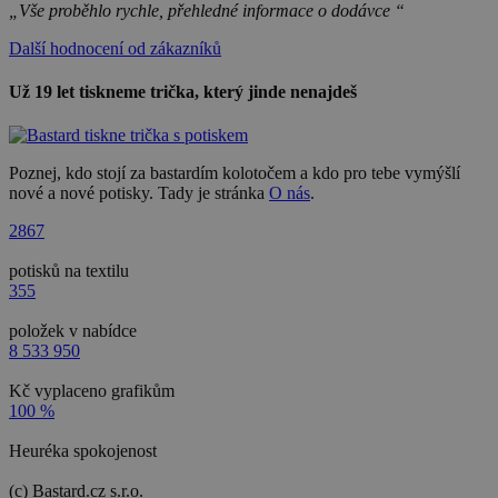
„Vše proběhlo rychle, přehledné informace o dodávce “
Další hodnocení od zákazníků
Už 19 let tiskneme trička, který jinde nenajdeš
Poznej, kdo stojí za bastardím kolotočem a kdo pro tebe vymýšlí
nové a nové potisky. Tady je stránka
O nás
.
2867
potisků na textilu
355
položek v nabídce
8 533 950
Kč vyplaceno grafikům
100 %
Heuréka spokojenost
(c) Bastard.cz s.r.o.