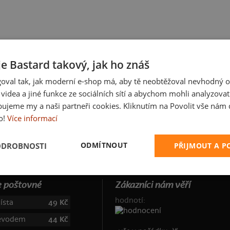
je Bastard takový, jak ho znáš
oval tak, jak moderní e-shop má, aby tě neobtěžoval nevhodný o
a videa a jiné funkce ze sociálních sítí a abychom mohli analyzova
ujeme my a naši partneři cookies. Kliknutím na Povolit vše nám d
o!
Více informací
ODMÍTNOUT
ODROBNOSTI
PŘIJMOUT A 
 poštovné
Zákazníci nám věří
hodnotí:
ísta
49 Kč
řevodem
44 Kč