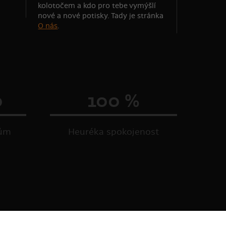
kolotočem a kdo pro tebe vymýšlí
nové a nové potisky. Tady je stránka
O nás
.
0
100 %
kům
Heuréka spokojenost