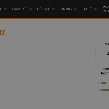
VLA
É
DÁMSKÉ
DĚTSKÉ
HRNKY
DALŠÍ
POT
U
S
2
Kon
hodn
10
1