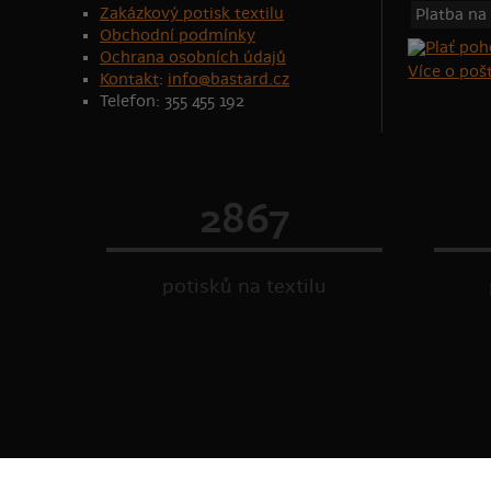
Zakázkový potisk textilu
Platba na
Obchodní podmínky
Ochrana osobních údajů
Více o po
Kontakt
:
info@bastard.cz
Telefon: 355 455 192
2867
potisků na textilu