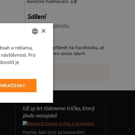
konečné hodnocení:
2.8
Sdílení
Sdílet na Facebooku
×
bsah a reklama,
CZECH
Požádej své přátelé na Facebooku, ať
taky hlasují pro tento návrh
t návštěvnost. Pro
SLOVAK
ovolíš je
POKRAČOVAT
Už 19 let tiskneme trička, který
jinde nenajdeš
Poznej, kdo stojí za bastardím