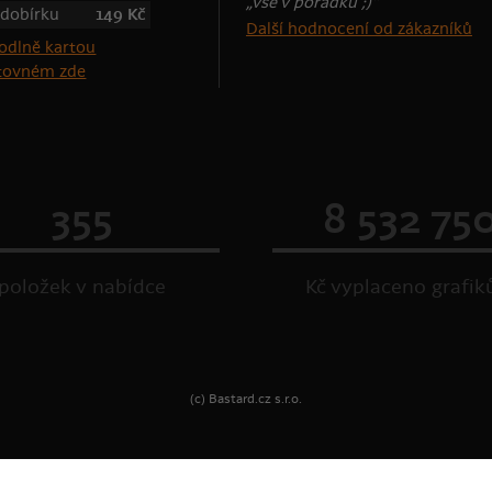
„vše v pořádku ;)“
 dobírku
149 Kč
Další hodnocení od zákazníků
štovném zde
355
8 532 75
položek v nabídce
Kč vyplaceno grafi
(c) Bastard.cz s.r.o.