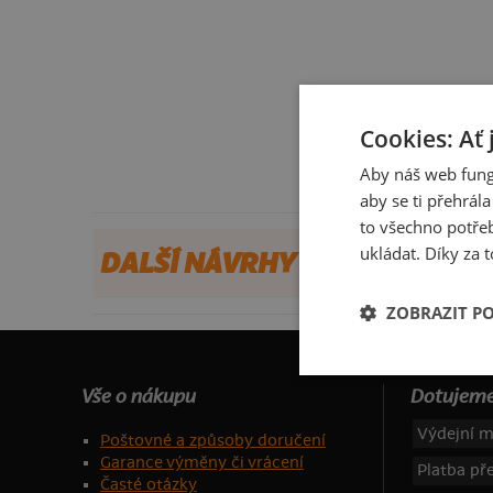
Cookies: Ať 
Aby náš web fung
aby se ti přehrál
to všechno potřeb
ukládat. Díky za t
DALŠÍ NÁVRHY OD DINOSAUR
ZOBRAZIT P
Vše o nákupu
Dotujeme
Výdejní m
Poštovné a způsoby doručení
Garance výměny či vrácení
Platba p
Časté otázky