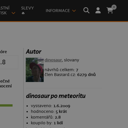
0
STNÍ
SLEVY
INFORMACE
ISK
🔥
Autor
kóre
dinosaur
, slovany
.8
návrhů celkem:
7
člen Bastard.cz:
6279 dnů
ečné
ocení
dinosaur po meteoritu
vystaveno:
1.6.2009
hodnoceno:
5 krát
komentářů:
2.8
koupilo by:
1 lidí