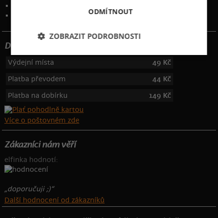
Kontakt
:
info@bastard.cz
ODMÍTNOUT
Telefon: 355 455 192
ZOBRAZIT PODROBNOSTI
Dotujeme poštovné
Výdejní místa
49 Kč
Platba převodem
44 Kč
Platba na dobírku
149 Kč
Více o poštovném zde
Zákazníci nám věří
elfinka hodnotí:
„doporučuji ;)“
Další hodnocení od zákazníků