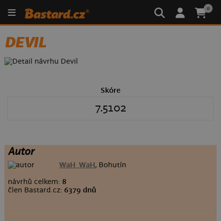
0
DEVIL
Skóre
7.5102
Autor
WaH_WaH
, Bohutín
návrhů celkem:
8
člen Bastard.cz:
6379 dnů