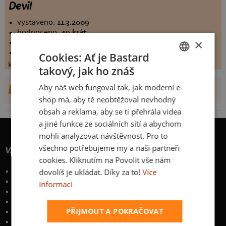
Devil
vystaveno:
11.3.2009
hodnoceno:
49 krát
×
komentářů:
7.5102
koupilo by:
27 lidí
Cookies: Ať je Bastard
konečné hodnocení:
7.5102
takový, jak ho znáš
CZECH
Aby náš web fungoval tak, jak moderní e-
DALŠÍ NÁVRHY OD WAH_WAH
SLOVAK
shop má, aby tě neobtěžoval nevhodný
obsah a reklama, aby se ti přehrála videa
a jiné funkce ze sociálních sítí a abychom
mohli analyzovat návštěvnost. Pro to
všechno potřebujeme my a naši partneři
Vše o nákupu
cookies. Kliknutím na Povolit vše nám
dovolíš je ukládat. Díky za to!
Více
Poštovné a způsoby doručení
Garance výměny či vrácení
informací
Časté otázky
Zakázkový potisk textilu
PŘIJMOUT A POKRAČOVAT
Obchodní podmínky
Ochrana osobních údajů