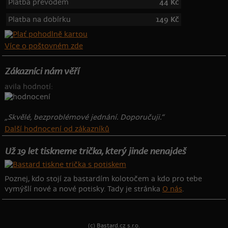
Platba převodem
44 Kč
Platba na dobírku
149 Kč
Více o poštovném zde
Zákazníci nám věří
avila hodnotí:
„Skvělé, bezproblémové jednání. Doporučuji.“
Další hodnocení od zákazníků
Už 19 let tiskneme trička, který jinde nenajdeš
Poznej, kdo stojí za bastardím kolotočem a kdo pro tebe
vymýšlí nové a nové potisky. Tady je stránka
O nás
.
(c) Bastard.cz s.r.o.