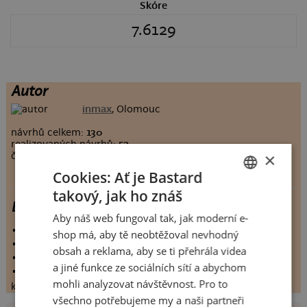
Skóre
7.6129
Autor
inmax
, Olomouc
návrhů celkem:
130
realizovaných návrhů:
52
×
člen Bastard.cz:
6217 dnů
Cookies: Ať je Bastard
takový, jak ho znáš
CZECH
Derby pražských eS
Aby náš web fungoval tak, jak moderní e-
SLOVAK
vystaveno:
12.10.2011
shop má, aby tě neobtěžoval nevhodný
hodnoceno:
93 krát
obsah a reklama, aby se ti přehrála videa
komentářů:
7.6129
a jiné funkce ze sociálních sítí a abychom
koupilo by:
18 lidí
mohli analyzovat návštěvnost. Pro to
konečné hodnocení:
7.6129
všechno potřebujeme my a naši partneři