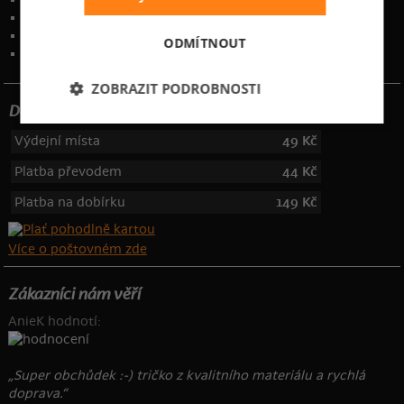
Ochrana osobních údajů
Kontakt
:
info@bastard.cz
ODMÍTNOUT
Telefon: 355 455 192
ZOBRAZIT PODROBNOSTI
Dotujeme poštovné
Výdejní místa
49 Kč
Platba převodem
44 Kč
Platba na dobírku
149 Kč
Více o poštovném zde
Zákazníci nám věří
AnieK hodnotí:
„Super obchůdek :-) tričko z kvalitního materiálu a rychlá
doprava.“