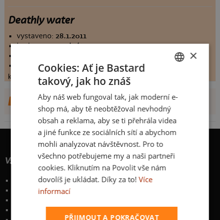
Deathly water
vystaveno:
28.1.2011
hodnoceno:
41 krát
×
komentářů:
4.17073
Cookies: Ať je Bastard
koupilo by:
2 lidí
konečné hodnocení:
4.17073
takový, jak ho znáš
CZECH
Aby náš web fungoval tak, jak moderní e-
DALŠÍ NÁVRHY OD WORMIG
SLOVAK
shop má, aby tě neobtěžoval nevhodný
obsah a reklama, aby se ti přehrála videa
a jiné funkce ze sociálních sítí a abychom
mohli analyzovat návštěvnost. Pro to
všechno potřebujeme my a naši partneři
Vše o nákupu
cookies. Kliknutím na Povolit vše nám
dovolíš je ukládat. Díky za to!
Více
Poštovné a způsoby doručení
informací
Garance výměny či vrácení
Časté otázky
Zakázkový potisk textilu
PŘIJMOUT A POKRAČOVAT
Obchodní podmínky