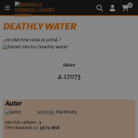
0
DEATHLY WATER
„ne všechna voda je pitná..“
Skóre
4.17073
Autor
wormig
, Pacetluky
návrhů celkem:
3
člen Bastard.cz:
5673 dnů