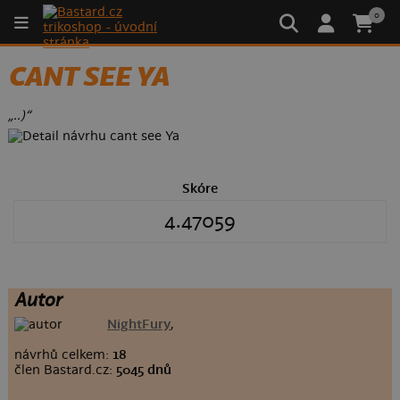
0
CANT SEE YA
„..)“
Skóre
4.47059
Autor
NightFury
,
návrhů celkem:
18
člen Bastard.cz:
5045 dnů