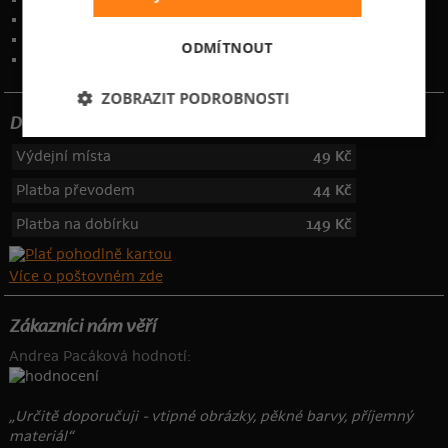
Ochrana osobních údajů
Kontakt
:
info@bastard.cz
ODMÍTNOUT
Telefon: 355 455 192
ZOBRAZIT PODROBNOSTI
Dotujeme poštovné
Výdejní místa
49 Kč
Platba převodem
44 Kč
Platba na dobírku
149 Kč
Více o poštovném zde
Zákazníci nám věří
Andrea Pacáková hodnotí:
„Určitě doporučuji - vtipné obrázky, pěkné barvy, příjemný
materiál“