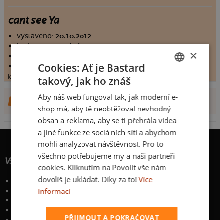
cant see Ya
vystaveno:
20.10.2012
hodnoceno:
34 krát
×
komentářů:
4.47059
Cookies: Ať je Bastard
koupilo by:
3 lidí
konečné hodnocení:
4.47059
takový, jak ho znáš
CZECH
Aby náš web fungoval tak, jak moderní e-
DALŠÍ NÁVRHY OD NIGHTFURY
SLOVAK
shop má, aby tě neobtěžoval nevhodný
obsah a reklama, aby se ti přehrála videa
a jiné funkce ze sociálních sítí a abychom
mohli analyzovat návštěvnost. Pro to
všechno potřebujeme my a naši partneři
Vše o nákupu
cookies. Kliknutím na Povolit vše nám
dovolíš je ukládat. Díky za to!
Více
Poštovné a způsoby doručení
informací
Garance výměny či vrácení
Časté otázky
Zakázkový potisk textilu
PŘIJMOUT A POKRAČOVAT
Obchodní podmínky