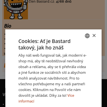
člen Bastard.cz:
4788 dnů
Bio
×
vystaveno:
1.7.2013
hodnoceno:
27 krát
Cookies: Ať je Bastard
komentářů:
6.03704
takový, jak ho znáš
koupilo by:
3 lidí
CZECH
konečné hodnocení:
6.03704
Aby náš web fungoval tak, jak moderní e-
SLOVAK
shop má, aby tě neobtěžoval nevhodný
DALŠÍ NÁVRHY OD LUCY8
obsah a reklama, aby se ti přehrála videa
a jiné funkce ze sociálních sítí a abychom
mohli analyzovat návštěvnost. Pro to
všechno potřebujeme my a naši partneři
cookies. Kliknutím na Povolit vše nám
Vše o nákupu
dovolíš je ukládat. Díky za to!
Více
informací
Poštovné a způsoby doručení