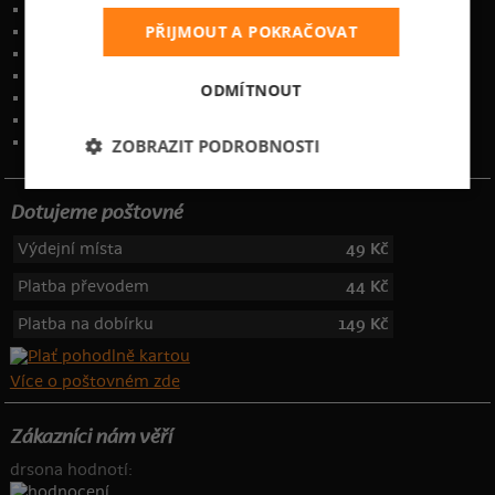
Garance výměny či vrácení
PŘIJMOUT A POKRAČOVAT
Časté otázky
Zakázkový potisk textilu
Obchodní podmínky
ODMÍTNOUT
Ochrana osobních údajů
Kontakt
:
info@bastard.cz
Telefon: 355 455 192
ZOBRAZIT PODROBNOSTI
Dotujeme poštovné
Výdejní místa
49 Kč
Platba převodem
44 Kč
Platba na dobírku
149 Kč
Více o poštovném zde
Zákazníci nám věří
drsona hodnotí: