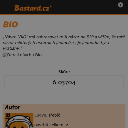
0
BIO
„Návrh "BIO" má zobrazovat můj názor na BIO a věřím, že také
názor některých ostatních jedinců. : ) Je jednoduchý a
výstižný. “
Skóre
6.03704
Autor
Lucy8
, Třebíč
návrhů celkem:
2