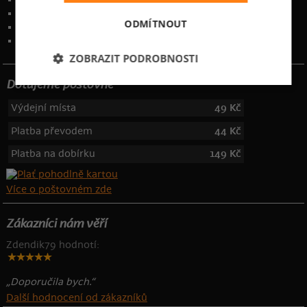
Ochrana osobních údajů
ODMÍTNOUT
Kontakt
:
info@bastard.cz
Telefon: 355 455 192
ZOBRAZIT PODROBNOSTI
Dotujeme poštovné
Výdejní místa
49 Kč
Platba převodem
44 Kč
Platba na dobírku
149 Kč
Více o poštovném zde
Zákazníci nám věří
Zdendik79 hodnotí:
„Doporučila bych.“
Další hodnocení od zákazníků