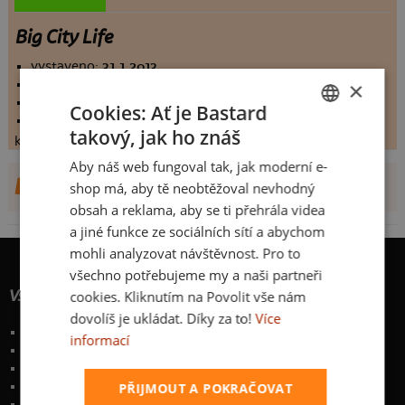
Big City Life
vystaveno:
31.1.2013
×
hodnoceno:
28 krát
komentářů:
3.03571
Cookies: Ať je Bastard
koupilo by:
0 lidí
takový, jak ho znáš
CZECH
konečné hodnocení:
3.03571
Aby náš web fungoval tak, jak moderní e-
SLOVAK
DALŠÍ NÁVRHY OD PHOTOTEAM
shop má, aby tě neobtěžoval nevhodný
obsah a reklama, aby se ti přehrála videa
a jiné funkce ze sociálních sítí a abychom
mohli analyzovat návštěvnost. Pro to
všechno potřebujeme my a naši partneři
Vše o nákupu
cookies. Kliknutím na Povolit vše nám
dovolíš je ukládat. Díky za to!
Více
Poštovné a způsoby doručení
informací
Garance výměny či vrácení
Časté otázky
Zakázkový potisk textilu
PŘIJMOUT A POKRAČOVAT
Obchodní podmínky