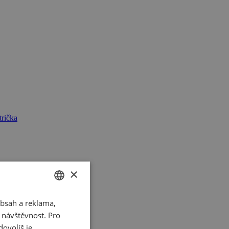
rička
×
bsah a reklama,
CZECH
t návštěvnost. Pro
SLOVAK
ovolíš je