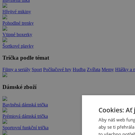
Bavlněná tílka
Hřejivé mikiny
Pohodlné trenky
Vtipné boxerky
Šortkové plavky
Trička podle témat
Filmy a seriály
Sport
Počítačové hry
Hudba
Zvířata
Memy
Hlášky a 
Dámské zboží
Bavlněná dámská trička
Cookies: Ať 
Prémiová dámská trička
Aby náš web fung
aby se ti přehrál
Sportovní funkční trička
to všechno potřeb