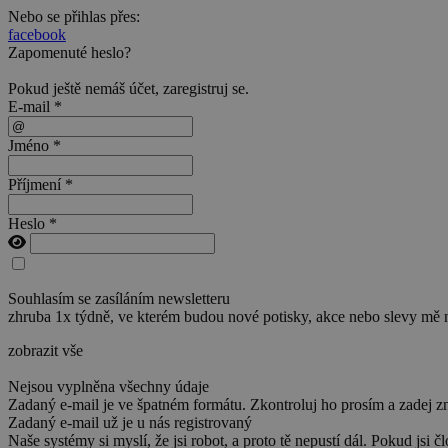
Nebo se přihlas přes:
facebook
Zapomenuté heslo?
Pokud ještě nemáš účet,
zaregistruj se
.
E-mail *
Jméno *
Příjmení *
Heslo *
Souhlasím se zasíláním newsletteru
zhruba 1x týdně, ve kterém budou nové potisky, akce nebo slevy mě 
zobrazit vše
Nejsou vyplněna všechny údaje
Zadaný e-mail je ve špatném formátu. Zkontroluj ho prosím a zadej z
Zadaný e-mail už je u nás registrovaný
Naše systémy si myslí, že jsi robot, a proto tě nepustí dál. Pokud jsi č