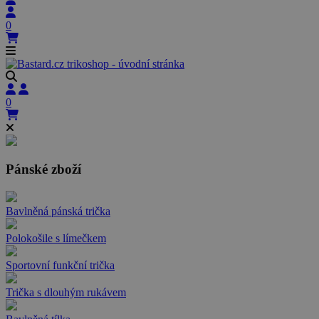
0
0
Pánské zboží
Bavlněná pánská trička
Polokošile s límečkem
Sportovní funkční trička
Trička s dlouhým rukávem