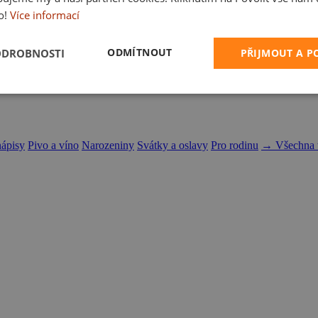
o!
Více informací
ODMÍTNOUT
ODROBNOSTI
PŘIJMOUT A 
nápisy
Pivo a víno
Narozeniny
Svátky a oslavy
Pro rodinu
→ Všechna t