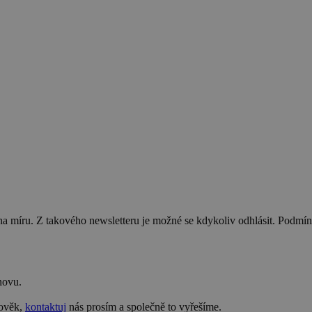
na míru. Z takového newsletteru je možné se kdykoliv odhlásit. Podmí
novu.
lověk,
kontaktuj
nás prosím a společně to vyřešíme.