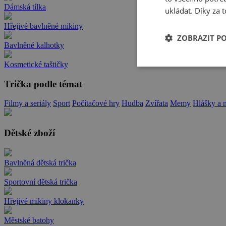
Dámská tílka
ukládat. Díky za t
Hřejivé bavlněné mikiny
ZOBRAZIT P
Bavlněné kalhotky
Kosmetické taštičky
Trička podle témat
Filmy a seriály
Sport
Počítačové hry
Hudba
Zvířata
Memy
Hlášky a 
Dětské zboží
Bavlněná dětská trička
Sportovní dětská trička
Hřejivé mikiny klokanky
Městské batohy