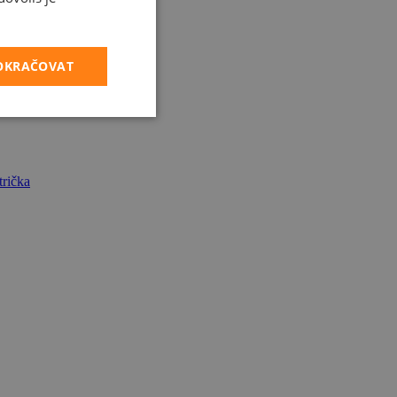
POKRAČOVAT
rička