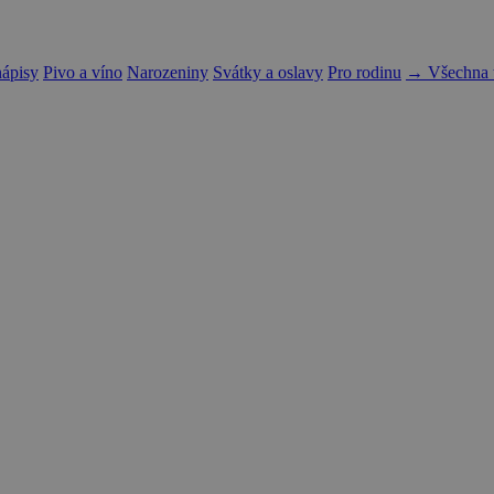
nápisy
Pivo a víno
Narozeniny
Svátky a oslavy
Pro rodinu
→ Všechna t