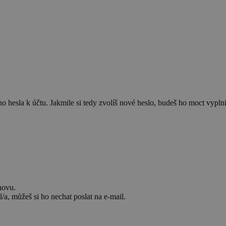
 hesla k účtu. Jakmile si tedy zvolíš nové heslo, budeš ho moct vyplnit
novu.
/a, můžeš si ho nechat poslat na e-mail.