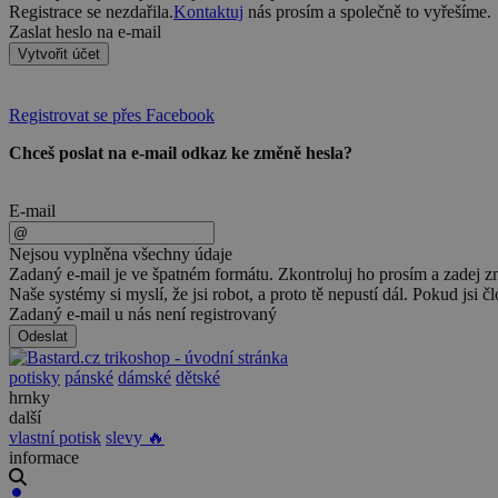
Registrace se nezdařila.
Kontaktuj
nás prosím a společně to vyřešíme.
Zaslat heslo na e-mail
Vytvořit účet
Registrovat se přes Facebook
Chceš poslat na e-mail odkaz ke změně hesla?
E-mail
Nejsou vyplněna všechny údaje
Zadaný e-mail je ve špatném formátu. Zkontroluj ho prosím a zadej z
Naše systémy si myslí, že jsi robot, a proto tě nepustí dál. Pokud jsi č
Zadaný e-mail u nás není registrovaný
Odeslat
potisky
pánské
dámské
dětské
hrnky
další
vlastní potisk
slevy 🔥
informace