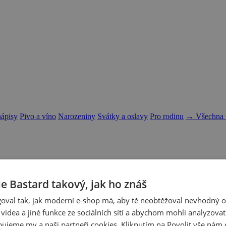
nápisy
Pivo a víno
Narozeniny
Svátky a oslavy
Pro rodinu
→ Všechna t
je Bastard takový, jak ho znáš
oval tak, jak moderní e-shop má, aby tě neobtěžoval nevhodný o
a videa a jiné funkce ze sociálních sítí a abychom mohli analyzova
ujeme my a naši partneři cookies. Kliknutím na Povolit vše nám d