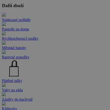
Další zboží
Naducané polštáře
Pantofle na doma
Rychloschnoucí osušky
Městské batohy
Barevné ponožky
Plátěné tašky
Vaky na záda
Zástěry do kuchyně
Kšiltovky