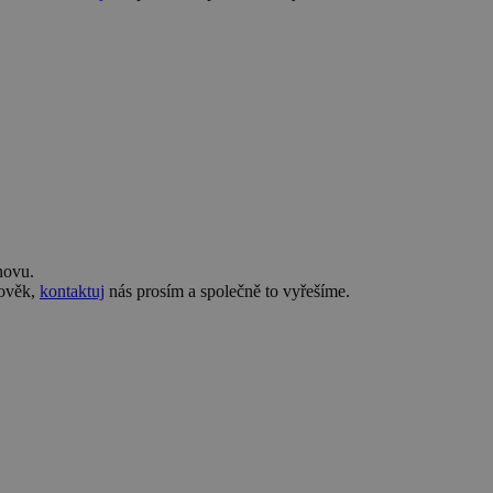
novu.
lověk,
kontaktuj
nás prosím a společně to vyřešíme.