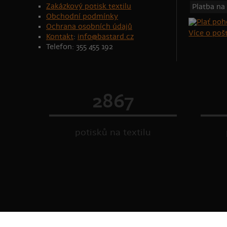
Zakázkový potisk textilu
Platba na
Obchodní podmínky
Ochrana osobních údajů
Více o po
Kontakt
:
info@bastard.cz
Telefon: 355 455 192
2867
potisků na textilu