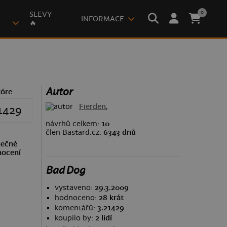
0
SLEVY
INFORMACE
🔥
Autor
kóre
Fierden
,
1429
návrhů celkem:
10
člen Bastard.cz:
6343 dnů
ečné
ocení
Bad Dog
vystaveno:
29.3.2009
hodnoceno:
28 krát
komentářů:
3.21429
koupilo by:
2 lidí