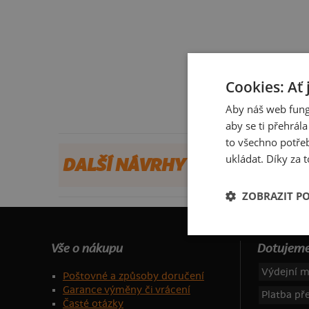
Cookies: Ať 
Aby náš web fung
aby se ti přehrál
to všechno potřeb
ukládat. Díky za t
DALŠÍ NÁVRHY OD FIERDEN
ZOBRAZIT P
Vše o nákupu
Dotujeme
Výdejní m
Poštovné a způsoby doručení
Garance výměny či vrácení
Platba p
Časté otázky