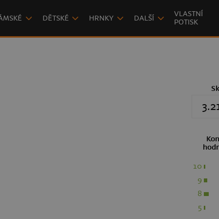
VLASTNÍ
ÁMSKÉ
DĚTSKÉ
HRNKY
DALŠÍ
POTISK
S
3.2
Kon
hodn
10
9
8
5