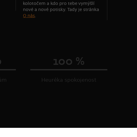
kolotočem a kdo pro tebe vymýšlí
nové a nové potisky. Tady je stránka
O nás
.
0
100 %
kům
Heuréka spokojenost