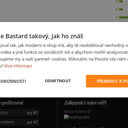
3
2
1
je Bastard takový, jak ho znáš
oval tak, jak moderní e-shop má, aby tě neobtěžoval nevhodný o
a videa a jiné funkce ze sociálních sítí a abychom mohli analyzova
ujeme my a naši partneři cookies. Kliknutím na Povolit vše nám d
o!
Více informací
ODMÍTNOUT
ODROBNOSTI
PŘIJMOUT A 
 poštovné
Zákazníci nám věří
Róza hodnotí:
ísta
49 Kč
řevodem
44 Kč