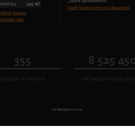
„100% spokojenost“
 dobírku
149 Kč
Další hodnocení od zákazníků
štovném zde
355
8 525 45
položek v nabídce
Kč vyplaceno grafi
(c) Bastard.cz s.r.o.