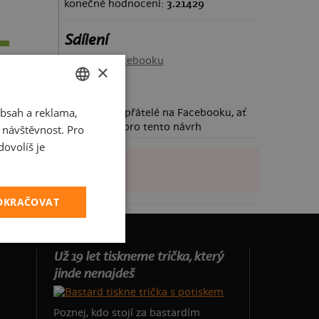
konečné hodnocení:
3.21429
Sdílení
Sdílet na Facebooku
×
bsah a reklama,
CZECH
Požádej své přátelé na Facebooku, ať
taky hlasují pro tento návrh
t návštěvnost. Pro
SLOVAK
ovolíš je
POKRAČOVAT
Už 19 let tiskneme trička, který
jinde nenajdeš
Poznej, kdo stojí za bastardím