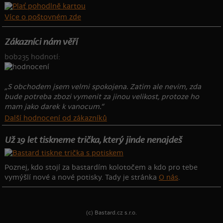
Více o poštovném zde
Zákazníci nám věří
bob235 hodnotí:
„S obchodem jsem velmi spokojena. Zatim ale nevim, zda
bude potreba zbozi vymenit za jinou velikost, protoze ho
mam jako darek k vanocum.“
Další hodnocení od zákazníků
Už 19 let tiskneme trička, který jinde nenajdeš
Poznej, kdo stojí za bastardím kolotočem a kdo pro tebe
vymýšlí nové a nové potisky. Tady je stránka
O nás
.
(c) Bastard.cz s.r.o.