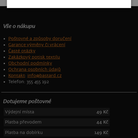
Vše o nákupu
Poštovné a způsoby doručení
Garance výměny či vrácení
Časté otázky
Zakázkový potisk textilu
Obchodní podmínky
Ochrana osobních údajů
Kontakt
:
info@bastard.cz
Telefon: 355 455 192
Dotujeme poštovné
Výdejní místa
49 Kč
Platba převodem
44 Kč
Platba na dobírku
149 Kč