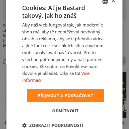
×
Cookies: Ať je Bastard
Bastard.cz
takový, jak ho znáš
Autor potisku
CZECH
Aby náš web fungoval tak, jak moderní e-
Oldies party jsou dost oblíbené, máš je taky rád(a)? Tak berle,
SLOVAK
chodítka, infuze, protézy a kapačky s sebou! Ať už je ti let,
shop má, aby tě neobtěžoval nevhodný
kolik chce, vyber si z několika barev triček, tílek a mikin s
obsah a reklama, aby se ti přehrála videa
tímhle potiskem a pojď to pořádně rozbalit na parket. Buď
a jiné funkce ze sociálních sítí a abychom
bez obav, naše potisky ti určitě vydrží až do důchodu.
mohli analyzovat návštěvnost. Pro to
všechno potřebujeme my a naši partneři
DALŠÍ POTISKY ZE STEJNÉ KATEGORIE
cookies. Kliknutím na Povolit vše nám
dovolíš je ukládat. Díky za to!
Více
informací
PŘIJMOUT A POKRAČOVAT
ODMÍTNOUT
Dětské kresby - nahraj vlastní
Mám kulatiny
Točím další des
ZOBRAZIT PODROBNOSTI