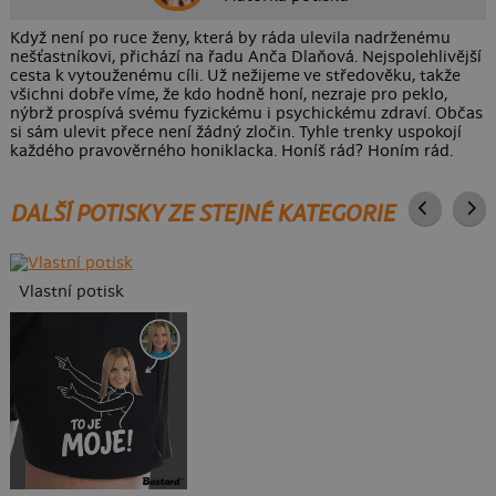
Když není po ruce ženy, která by ráda ulevila nadrženému
nešťastníkovi, přichází na řadu Anča Dlaňová. Nejspolehlivější
cesta k vytouženému cíli. Už nežijeme ve středověku, takže
všichni dobře víme, že kdo hodně honí, nezraje pro peklo,
nýbrž prospívá svému fyzickému i psychickému zdraví. Občas
si sám ulevit přece není žádný zločin. Tyhle trenky uspokojí
každého pravověrného honiklacka. Honíš rád? Honím rád.
DALŠÍ POTISKY ZE STEJNÉ KATEGORIE
Vlastní potisk