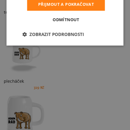
PŘIJMOUT A POKRAČOVAT
termohrnek
599 Kč
ODMÍTNOUT
ZOBRAZIT PODROBNOSTI
plecháček
319 Kč