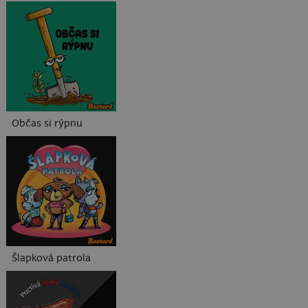
Občas si rýpnu
Šlapková patrola