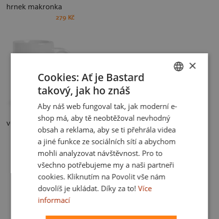
hrnek makronka
279 Kč
×
Cookies: Ať je Bastard
takový, jak ho znáš
CZECH
Aby náš web fungoval tak, jak moderní e-
SLOVAK
shop má, aby tě neobtěžoval nevhodný
velký hrnek
obsah a reklama, aby se ti přehrála videa
299 Kč
a jiné funkce ze sociálních sítí a abychom
mohli analyzovat návštěvnost. Pro to
všechno potřebujeme my a naši partneři
cookies. Kliknutím na Povolit vše nám
dovolíš je ukládat. Díky za to!
Více
informací