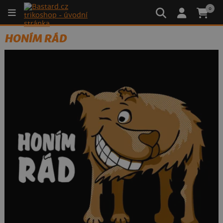
0
HONÍM RÁD