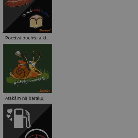
Poctivá buchta a klobása
Makám na baráku