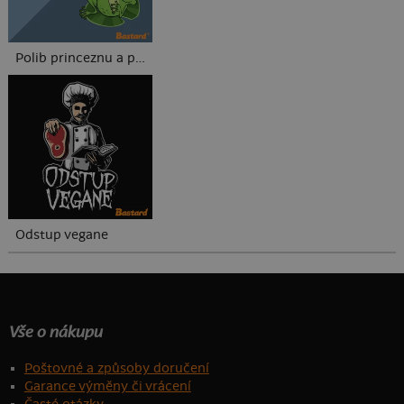
Polib princeznu a prince
Odstup vegane
Vše o nákupu
Poštovné a způsoby doručení
Garance výměny či vrácení