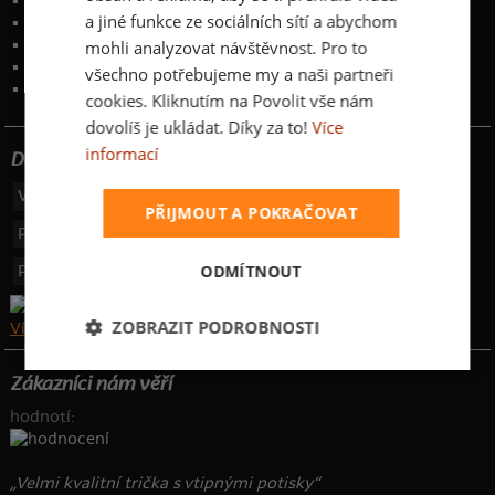
Zakázkový potisk textilu
a jiné funkce ze sociálních sítí a abychom
Obchodní podmínky
Ochrana osobních údajů
mohli analyzovat návštěvnost. Pro to
Kontakt
:
info@bastard.cz
všechno potřebujeme my a naši partneři
Telefon: 355 455 192
cookies. Kliknutím na Povolit vše nám
dovolíš je ukládat. Díky za to!
Více
informací
Dotujeme poštovné
Výdejní místa
49 Kč
PŘIJMOUT A POKRAČOVAT
Platba převodem
44 Kč
ODMÍTNOUT
Platba na dobírku
149 Kč
ZOBRAZIT PODROBNOSTI
Více o poštovném zde
Zákazníci nám věří
hodnotí:
„Velmi kvalitní trička s vtipnými potisky“