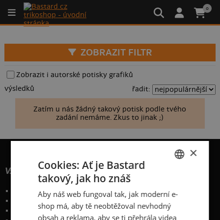
0
ZOBRAZIT FILTR
Zobrazit i autorské potisky grafiků
výsledků
řadit:
Zatím u nás žádný takový potisk podle tvého
zadání nemáme. Zkus to jinak ;)
×
Cookies: Ať je Bastard
Vše o nákupu
takový, jak ho znáš
CZECH
Poštovné a způsoby doručení
Aby náš web fungoval tak, jak moderní e-
SLOVAK
Garance výměny či vrácení
shop má, aby tě neobtěžoval nevhodný
Časté otázky
obsah a reklama, aby se ti přehrála videa